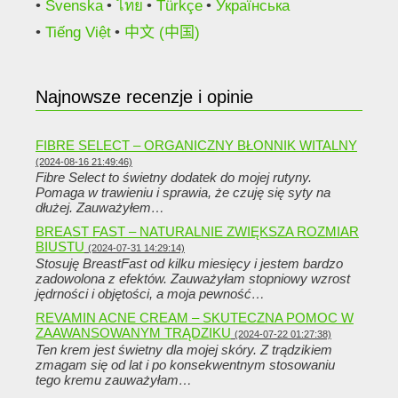
Svenska
ไทย
Türkçe
Українська
Tiếng Việt
中文 (中国)
Najnowsze recenzje i opinie
FIBRE SELECT – ORGANICZNY BŁONNIK WITALNY
(2024-08-16 21:49:46)
Fibre Select to świetny dodatek do mojej rutyny.
Pomaga w trawieniu i sprawia, że ​​czuję się syty na
dłużej. Zauważyłem…
BREAST FAST – NATURALNIE ZWIĘKSZA ROZMIAR
BIUSTU
(2024-07-31 14:29:14)
Stosuję BreastFast od kilku miesięcy i jestem bardzo
zadowolona z efektów. Zauważyłam stopniowy wzrost
jędrności i objętości, a moja pewność…
REVAMIN ACNE CREAM – SKUTECZNA POMOC W
ZAAWANSOWANYM TRĄDZIKU
(2024-07-22 01:27:38)
Ten krem ​​jest świetny dla mojej skóry. Z trądzikiem
zmagam się od lat i po konsekwentnym stosowaniu
tego kremu zauważyłam…