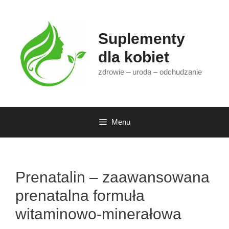
Przejdź
do
treści
Suplementy
dla kobiet
zdrowie – uroda – odchudzanie
Menu
Prenatalin – zaawansowana
prenatalna formuła
witaminowo-minerałowa