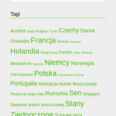
Tagi
Czechy
Dania
Austria
Bułgaria
Cynk
Belgia
Francja
Finlandia
Grecja
Guarana
Holandia
Irlandia
Hong Kong
Malezja
Litwa
Niemcy
Norwegia
Metabolizm
Niacyna
Polska
Odchudzanie
Poprawienie nastroju
Portugalia
Redukcja tkanki tłuszczowej
Sen
Rumunia
Singapur
Redukcja wagi ciała
Stany
Spalenie tkanki tłuszczowej
Zjednoczone
Szwajcaria