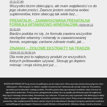
19 11:37:36)
Wszystko brzmi obiecująco, ale mam wątpliwości co do
jego skuteczności. Zawsze jestem ostrożna wobec
suplementów, które obiecują tak wiele bez…
PRENATALIN – ZAAWANSOWANA PRENATALNA
FORMUŁA WITAMINOWO-MINERAŁOWA
(2024-04-12
20:31:53)
Bardzo podoba mi się, że formuła zawiera wszystkie
niezbędne witaminy i minerały w zaawansowanej
formie, wspierając zarówno zdrowie matki, jak…
ZINAMAX – ZIOŁOWE EKSTRAKTY NA TRĄDZIK
(2024-03-31 09:30:14)
Dla mnie jest to najlepszy produkt ze wszystkich,
których próbowałam używać. Stosuję go dopiero
miesiąc i moja skóra jest już…
WAŻNA INFORMACJA! Na tej stronie nie publikujemy porad medycznych. Informacje tutaj zawarte służą wyłącznie celom
edukacyjnym i informacyjnym iw żadnym wypadku nie powinny być traktowane jako porady medyczne. Nie jesteśmy
sprzedawcą ani producentem żadnego produktu. Wszelkie pytania dotyczące opisanych produktów należy kierować do
odpowiednich podmiotów. Przed użyciem jakiegokolwiek produktu lub w przypadku jakichkolwiek pytań lub wątpliwości
dotyczących własnego zdrowia należy skonsultować się z lekarzem. Przytaczamy tutaj wypowiedzi osób deklarujących efekty,
które nie muszą być typowe i mogą odbiegać od wyników uzyskanych przez innych. Nasza strona internetowa zawiera linki
partnerskie. Jako współpracownik Amazon i partner innych stron internetowych oferujących programy partnerskie zarabiamy
na kwalifikujących się zakupach. Oznacza to, że jeśli klikniesz w link partnerski i dokonasz zakupu, możemy otrzymać
prowizję. Linki partnerskie w żaden sposób nie wpływają na Twoje koszty jako konsumenta. Twój koszt zakupu towarów jest