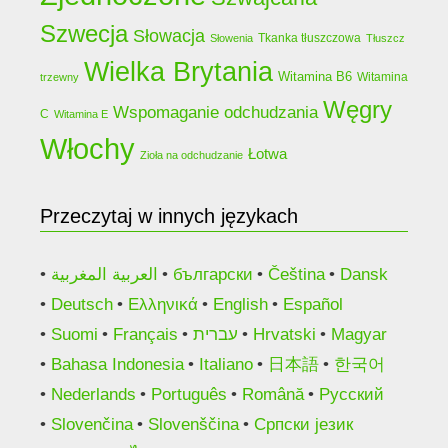
Szwecja
Słowacja
Tkanka tłuszczowa
Słowenia
Tłuszcz
Wielka Brytania
Witamina B6
Witamina
trzewny
Węgry
Wspomaganie odchudzania
C
Witamina E
Włochy
Łotwa
Zioła na odchudzanie
Przeczytaj w innych językach
العربية المغربية
български
Čeština
Dansk
Deutsch
Ελληνικά
English
Español
Suomi
Français
עברית
Hrvatski
Magyar
Bahasa Indonesia
Italiano
日本語
한국어
Nederlands
Português
Română
Русский
Slovenčina
Slovenščina
Српски језик