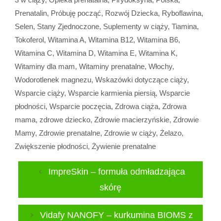
Prenatalin
,
Próbuję począć
,
Rozwój Dziecka
,
Ryboflawina
,
Selen
,
Stany Zjednoczone
,
Suplementy w ciąży
,
Tiamina
,
Tokoferol
,
Witamina A
,
Witamina B12
,
Witamina B6
,
Witamina C
,
Witamina D
,
Witamina E
,
Witamina K
,
Witaminy dla mam
,
Witaminy prenatalne
,
Włochy
,
Wodorotlenek magnezu
,
Wskazówki dotyczące ciąży
,
Wsparcie ciąży
,
Wsparcie karmienia piersią
,
Wsparcie
płodności
,
Wsparcie poczęcia
,
Zdrowa ciąża
,
Zdrowa
mama, zdrowe dziecko
,
Zdrowie macierzyńskie
,
Zdrowie
Mamy
,
Zdrowie prenatalne
,
Zdrowie w ciąży
,
Żelazo
,
Zwiększenie płodności
,
Żywienie prenatalne
ImpreSkin – formuła odmładzająca
skórę
Vidafy NANOFY – kurkumina BIOMS z