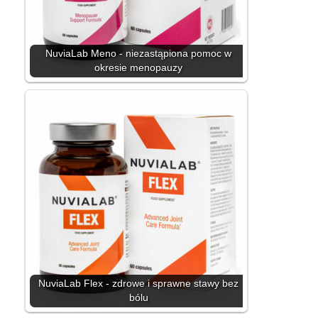
NuviaLab Meno - niezastąpiona pomoc w
okresie menopauzy
NuviaLab Flex - zdrowe i sprawne stawy bez
bólu