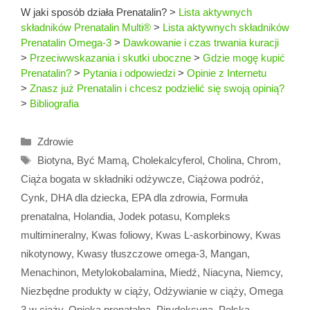
W jaki sposób działa Prenatalin?
>
Lista aktywnych
składników Prenatalin Multi®
>
Lista aktywnych składników
Prenatalin Omega-3
>
Dawkowanie i czas trwania kuracji
>
Przeciwwskazania i skutki uboczne
>
Gdzie mogę kupić
Prenatalin?
>
Pytania i odpowiedzi
>
Opinie z Internetu
>
Znasz już Prenatalin i chcesz podzielić się swoją opinią?
>
Bibliografia
Kategorie
Zdrowie
Tagi
Biotyna
,
Być Mamą
,
Cholekalcyferol
,
Cholina
,
Chrom
,
Ciąża bogata w składniki odżywcze
,
Ciążowa podróż
,
Cynk
,
DHA dla dziecka
,
EPA dla zdrowia
,
Formuła
prenatalna
,
Holandia
,
Jodek potasu
,
Kompleks
multimineralny
,
Kwas foliowy
,
Kwas L-askorbinowy
,
Kwas
nikotynowy
,
Kwasy tłuszczowe omega-3
,
Mangan
,
Menachinon
,
Metylokobalamina
,
Miedź
,
Niacyna
,
Niemcy
,
Niezbędne produkty w ciąży
,
Odżywianie w ciąży
,
Omega
3 w ciąży
,
Opieka prenatalna
,
Pirydoksyna
,
Polska
,