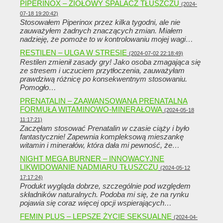
PIPERINOX – ZIOŁOWY SPALACZ TŁUSZCZU
(2024-
07-18 19:20:42)
Stosowałem Piperinox przez kilka tygodni, ale nie
zauważyłem żadnych znaczących zmian. Miałem
nadzieję, że pomoże to w kontrolowaniu mojej wagi…
RESTILEN – ULGA W STRESIE
(2024-07-02 22:18:49)
Restilen zmienił zasady gry! Jako osoba zmagająca się
ze stresem i uczuciem przytłoczenia, zauważyłam
prawdziwą różnicę po konsekwentnym stosowaniu.
Pomogło…
PRENATALIN – ZAAWANSOWANA PRENATALNA
FORMUŁA WITAMINOWO-MINERAŁOWA
(2024-05-18
11:17:21)
Zaczęłam stosować Prenatalin w czasie ciąży i było
fantastycznie! Zapewnia kompleksową mieszankę
witamin i minerałów, która dała mi pewność, że…
NIGHT MEGA BURNER – INNOWACYJNE
LIKWIDOWANIE NADMIARU TŁUSZCZU
(2024-05-12
17:17:24)
Produkt wygląda dobrze, szczególnie pod względem
składników naturalnych. Podoba mi się, że na rynku
pojawia się coraz więcej opcji wspierających…
FEMIN PLUS – LEPSZE ŻYCIE SEKSUALNE
(2024-04-