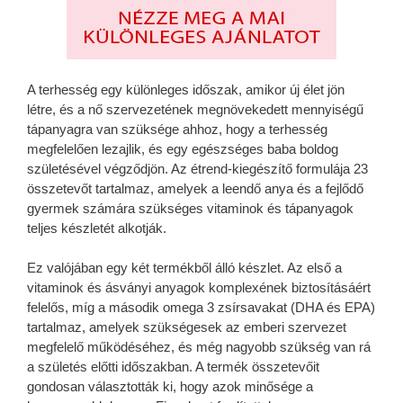
A terhesség egy különleges időszak, amikor új élet jön
létre, és a nő szervezetének megnövekedett mennyiségű
tápanyagra van szüksége ahhoz, hogy a terhesség
megfelelően lezajlik, és egy egészséges baba boldog
születésével végződjön. Az étrend-kiegészítő formulája 23
összetevőt tartalmaz, amelyek a leendő anya és a fejlődő
gyermek számára szükséges vitaminok és tápanyagok
teljes készletét alkotják.
Ez valójában egy két termékből álló készlet. Az első a
vitaminok és ásványi anyagok komplexének biztosításáért
felelős, míg a második omega 3 zsírsavakat (DHA és EPA)
tartalmaz, amelyek szükségesek az emberi szervezet
megfelelő működéséhez, és még nagyobb szükség van rá
a születés előtti időszakban. A termék összetevőit
gondosan választották ki, hogy azok minősége a