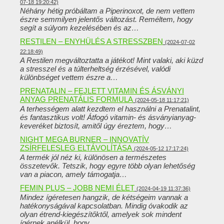
07-18 19:20:42)
Néhány hétig próbáltam a Piperinoxot, de nem vettem
észre semmilyen jelentős változást. Reméltem, hogy
segít a súlyom kezelésében és az…
RESTILEN – ENYHÜLÉS A STRESSZBEN
(2024-07-02
22:18:49)
A Restilen megváltoztatta a játékot! Mint valaki, aki küzd
a stresszel és a túlterheltség érzésével, valódi
különbséget vettem észre a…
PRENATALIN – FEJLETT VITAMIN ÉS ÁSVÁNYI
ANYAG PRENATÁLIS FORMULA
(2024-05-18 11:17:21)
A terhességem alatt kezdtem el használni a Prenatalint,
és fantasztikus volt! Átfogó vitamin- és ásványianyag-
keveréket biztosít, amitől úgy éreztem, hogy…
NIGHT MEGA BURNER – INNOVATÍV
ZSÍRFELESLEG ELTÁVOLÍTÁSA
(2024-05-12 17:17:24)
A termék jól néz ki, különösen a természetes
összetevők. Tetszik, hogy egyre több olyan lehetőség
van a piacon, amely támogatja…
FEMIN PLUS – JOBB NEMI ÉLET
(2024-04-19 11:37:36)
Mindez ígéretesen hangzik, de kétségeim vannak a
hatékonyságával kapcsolatban. Mindig óvakodik az
olyan étrend-kiegészítőktől, amelyek sok mindent
ígérnek anélkül, hogy…