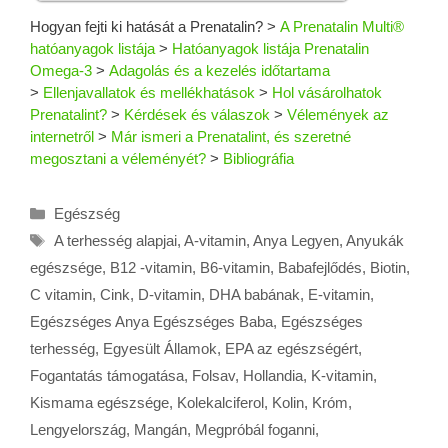
Hogyan fejti ki hatását a Prenatalin?
>
A Prenatalin Multi®
hatóanyagok listája
>
Hatóanyagok listája Prenatalin
Omega-3
>
Adagolás és a kezelés időtartama
>
Ellenjavallatok és mellékhatások
>
Hol vásárolhatok
Prenatalint?
>
Kérdések és válaszok
>
Vélemények az
internetről
>
Már ismeri a Prenatalint, és szeretné
megosztani a véleményét?
>
Bibliográfia
Kategória
Egészség
Címkék
A terhesség alapjai
,
A-vitamin
,
Anya Legyen
,
Anyukák
egészsége
,
B12 -vitamin
,
B6-vitamin
,
Babafejlődés
,
Biotin
,
C vitamin
,
Cink
,
D-vitamin
,
DHA babának
,
E-vitamin
,
Egészséges Anya Egészséges Baba
,
Egészséges
terhesség
,
Egyesült Államok
,
EPA az egészségért
,
Fogantatás támogatása
,
Folsav
,
Hollandia
,
K-vitamin
,
Kismama egészsége
,
Kolekalciferol
,
Kolin
,
Króm
,
Lengyelország
,
Mangán
,
Megpróbál foganni
,