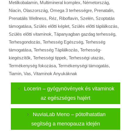
Metilkobalamin
,
Multimineral komplex
,
Németország
,
Niacin
,
Olaszország
,
Omega 3 terhességre
,
Prenatalin
,
Prenatális Wellness
,
Réz
,
Riboflavin
,
Szelén
,
Szoptatás
támogatása
,
Szülés előtti képlet
,
Szülés előtti táplálkozás
,
Szülés előtti vitaminok
,
Tápanyagban gazdag terhesség
,
Terhesgondozás
,
Terhesség Egészség
,
Terhesség
támogatása
,
Terhesség Táplálkozás
,
Terhesség-
kiegészítők
,
Terhességi tippek
,
Terhességi utazás
,
Termékenység fokozása
,
Termékenységi támogatás
,
Tiamin
,
Vas
,
Vitaminok Anyukáknak
Locerin – gyógynövények és vitaminok
az egészséges hajért
NuviaLab Meno – pótolhatatlan
segítség a menopauza idején