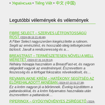
Українська
Tiếng Việt
中文 (中国)
Legutóbbi vélemények és vélemények
FIBRE SELECT – SZERVES LÉTFONTOSSÁGÚ
ROST
(2024-08-16 21:49:46)
A Fiber Select nagyszerűen kiegészítette a rutinom.
Segíti az emésztést, és hosszabb ideig teltségérzetet
biztosít. Javult a rendszeresség és a…
BREASTFAST – TERMÉSZETESEN NÖVELI A MELL
MÉRETÉT
(2024-07-31 14:29:14)
Néhány hónapja használom a BreastFast-et, és nagyon
elégedett vagyok az eredménnyel. Észrevettem a
feszesség és a térfogat fokozatos növekedését, és…
REVAMIN AKNE KRÉM – HATÉKONY SEGÍTSÉG AZ
ELŐREHALADOTT AKNÉBAN
(2024-07-22 01:27:38)
Ez a krém nagyon jó a bőrömnek. Évekig küzdöttem a
pattanásokkal, és a krém folyamatos használata után
észrevettem a pattanások…
PIPERINOX – GYÓGYNÖVÉNYES ZSÍRÉGETŐ
(2024-