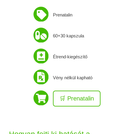
Prenatalin
60+30 kapszula
Étrend-kiegészítő
Vény nélkül kapható
🛒 Prenatalin
Hogyan fejti ki hatását a