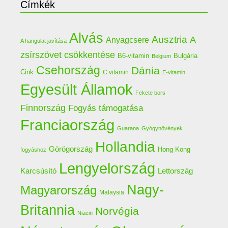
Címkék
Alvás
Ausztria
A
Anyagcsere
A hangulat javítása
zsírszövet csökkentése
B6-vitamin
Bulgária
Belgium
Csehország
Dánia
Cink
C vitamin
E-vitamin
Egyesült Államok
Fekete bors
Finnország
Fogyás támogatása
Franciaország
Guarana
Gyógynövények
Hollandia
Görögország
Hong Kong
fogyáshoz
Lengyelország
Lettország
Karcsúsító
Nagy-
Magyarország
Malaysia
Britannia
Norvégia
Niacin