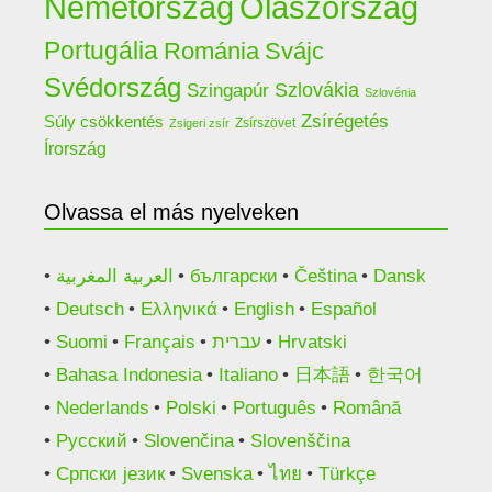
Németország
Olaszország
Portugália
Románia
Svájc
Svédország
Szlovákia
Szingapúr
Szlovénia
Zsírégetés
Súly csökkentés
Zsírszövet
Zsigeri zsír
Írország
Olvassa el más nyelveken
العربية المغربية
български
Čeština
Dansk
Deutsch
Ελληνικά
English
Español
Suomi
Français
עברית
Hrvatski
Bahasa Indonesia
Italiano
日本語
한국어
Nederlands
Polski
Português
Română
Русский
Slovenčina
Slovenščina
Српски језик
Svenska
ไทย
Türkçe