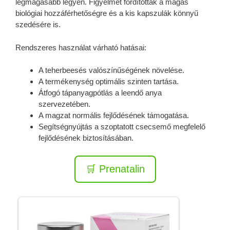
legmagasabb legyen. Figyelmet fordítottak a magas
biológiai hozzáférhetőségre és a kis kapszulák könnyű
szedésére is.
Rendszeres használat várható hatásai:
A teherbeesés valószínűségének növelése.
A termékenység optimális szinten tartása.
Átfogó tápanyagpótlás a leendő anya
szervezetében.
A magzat normális fejlődésének támogatása.
Segítségnyújtás a szoptatott csecsemő megfelelő
fejlődésének biztosításában.
🛒 Prenatalin