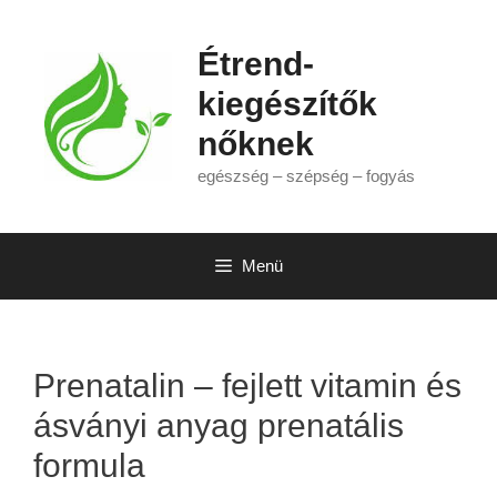
Kilépés
a
Étrend-
tartalomba
kiegészítők
nőknek
egészség – szépség – fogyás
Menü
Prenatalin – fejlett vitamin és
ásványi anyag prenatális
formula