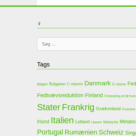
♀
Søg
efter:
Tags
Danmark
Fed
Bulgarien
C-vitamin
Belgien
E-vitamin
Finland
Fedtvævsreduktion
Forbedring af dit hu
Stater
Frankrig
Grækenland
Guarana
Italien
Irland
Letland
Metabo
Malaysia
Litauen
Portugal
Rumænien
Schweiz
Sing