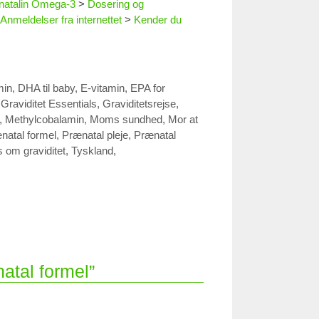
enatalin Omega-3
>
Dosering og
Anmeldelser fra internettet
>
Kender du
min
,
DHA til baby
,
E-vitamin
,
EPA for
,
Graviditet Essentials
,
Graviditetsrejse
,
,
Methylcobalamin
,
Moms sundhed
,
Mor at
natal formel
,
Prænatal pleje
,
Prænatal
s om graviditet
,
Tyskland
,
atal formel”