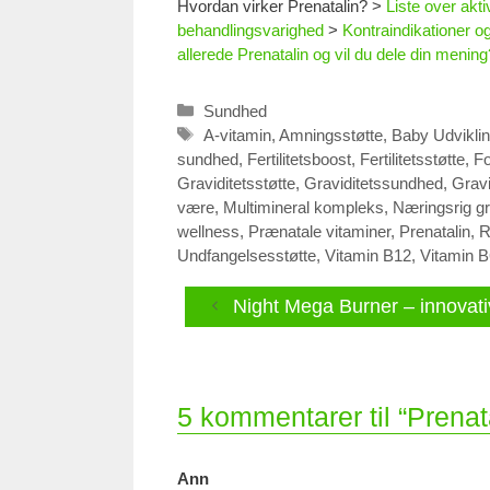
Hvordan virker Prenatalin?
>
Liste over akt
behandlingsvarighed
>
Kontraindikationer og
allerede Prenatalin og vil du dele din mening
Kategorier
Sundhed
Tags
A-vitamin
,
Amningsstøtte
,
Baby Udvikli
sundhed
,
Fertilitetsboost
,
Fertilitetsstøtte
,
Fo
Graviditetsstøtte
,
Graviditetssundhed
,
Gravi
være
,
Multimineral kompleks
,
Næringsrig gr
wellness
,
Prænatale vitaminer
,
Prenatalin
,
R
Undfangelsesstøtte
,
Vitamin B12
,
Vitamin B
Night Mega Burner – innovati
5 kommentarer til “Prenat
Ann