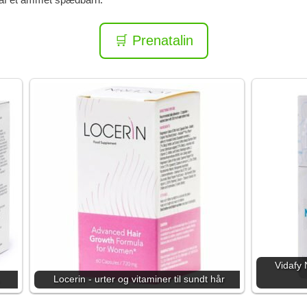
🛒 Prenatalin
Vidafy
…
Locerin - urter og vitaminer til sundt hår