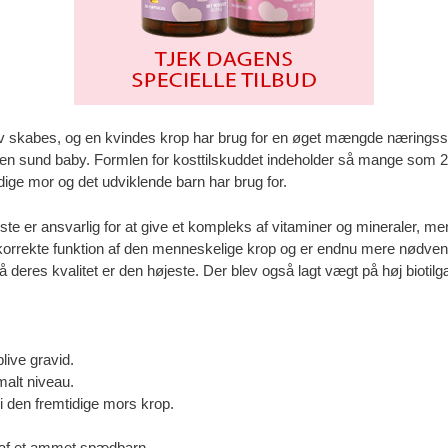
 liv skabes, og en kvindes krop har brug for en øget mængde næringsstof
f en sund baby. Formlen for kosttilskuddet indeholder så mange som 2
dige mor og det udviklende barn har brug for.
ørste er ansvarlig for at give et kompleks af vitaminer og mineraler,
orrekte funktion af den menneskelige krop og er endnu mere nødvend
så deres kvalitet er den højeste. Der blev også lagt vægt på høj biotil
live gravid.
imalt niveau.
i den fremtidige mors krop.
ng af et ammet spædbarn.