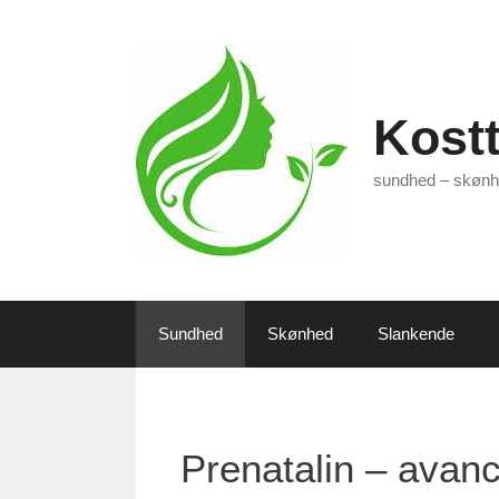
Hop
til
indhold
Kostt
sundhed – skønh
Sundhed
Skønhed
Slankende
Prenatalin – avanc