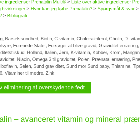
ive ingredienser Prenatalin Multi®
>
Liste over aktive ingredienser Pr
 bivirkninger
>
Hvor kan jeg købe Prenatalin?
>
Spørgsmål & svar
>
?
>
Bibliografi
ng
,
Barselssundhed
,
Biotin
,
C-vitamin
,
Cholecalciferol
,
Cholin
,
D -vita
lsyre
,
Forenede Stater
,
Forsøger at blive gravid
,
Graviditet ernæring
ditetstilskud
,
Holland
,
Italien
,
Jern
,
K-vitamin
,
Kobber
,
Krom
,
Mangan
aviditet
,
Niacin
,
Omega 3 til graviditet
,
Polen
,
Prænatal ernæring
,
Præ
iboflavin
,
Selen
,
Sund graviditet
,
Sund mor Sund baby
,
Thiamine
,
Tip
6
,
Vitaminer til mødre
,
Zink
v eliminering af overskydende fedt
alin – avanceret vitamin og mineral præn