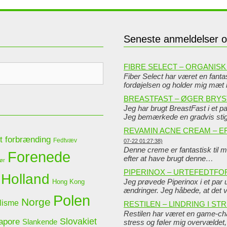
Seneste anmeldelser 
FIBRE SELECT – ORGANISK 
Fiber Select har været en fantast
fordøjelsen og holder mig mæt
BREASTFAST – ØGER BRY
Jeg har brugt BreastFast i et pa
Jeg bemærkede en gradvis st
REVAMIN ACNE CREAM – E
t forbrænding
Fedtvæv
07-22 01:27:38)
Denne creme er fantastisk til 
Forenede
efter at have brugt denne…
mør
PIPERINOX – URTEFEDTF
Holland
Jeg prøvede Piperinox i et pa
Hong Kong
ændringer. Jeg håbede, at det 
Polen
Norge
lisme
RESTILEN – LINDRING I ST
Restilen har været en game-c
Slovakiet
apore
Slankende
stress og føler mig overvæld