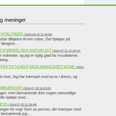
og meninger
VITAL FIBER
(2024-08-16 21:49:46)
isk tilføjelse til min rutine. Det hjælper på
 i længere…
STSTØRRELSEN NATURLIGT
(2024-07-31 14:29:14)
r måneder, og jeg er rigtig glad for resultaterne.
igning…
FFEKTIV HJÆLP MOD AVANCERET ACNE
(2024-
min hud. Jeg har kæmpet med acne i årevis, og
ORBRÆNDER
(2024-07-18 19:20:42)
r uger, men bemærkede ikke nogen væsentlige
ville hjælpe med…
RESS
(2024-07-02 22:18:49)
hanger for mig! Som en person, der kæmper med
et, bemærkede jeg…