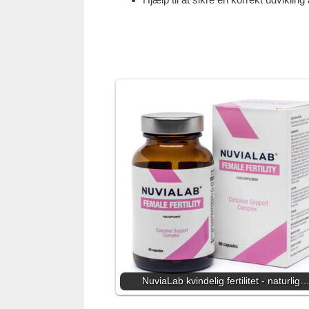
NuviaLab kvindelig fertilitet - naturlig