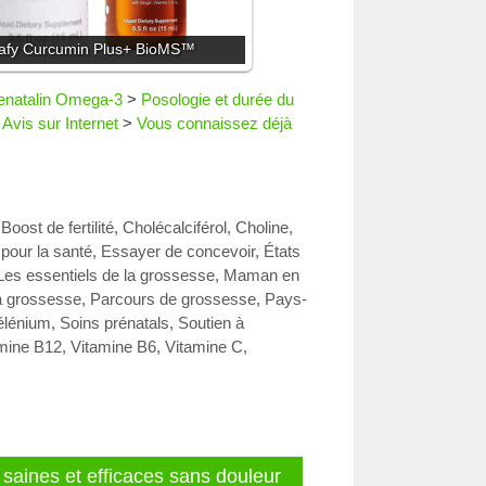
afy Curcumin Plus+ BioMS™
Prenatalin Omega-3
>
Posologie et durée du
>
Avis sur Internet
>
Vous connaissez déjà
,
Boost de fertilité
,
Cholécalciférol
,
Choline
,
pour la santé
,
Essayer de concevoir
,
États
Les essentiels de la grossesse
,
Maman en
a grossesse
,
Parcours de grossesse
,
Pays-
élénium
,
Soins prénatals
,
Soutien à
mine B12
,
Vitamine B6
,
Vitamine C
,
 saines et efficaces sans douleur