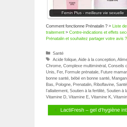
Femin Plus - meilleure vie sexuelle
Comment fonctionne Prénatalin ?
>
Liste de
traitement
>
Contre-indications et effets se
Prénatalin et souhaitez partager votre avis ?
Catégories
Santé
Étiquettes
Acide folique
,
Aide à la conception
,
Alime
Chrome
,
Complexe multiminéral
,
Conseils 
Unis
,
Fer
,
Formule prénatale
,
Future mama
bonne santé, bébé en bonne santé
,
Mangan
Bas
,
Pologne
,
Prenatalin
,
Riboflavine
,
Santé
l'allaitement
,
Soutien à la fertilité
,
Soutien à 
Vitamine D
,
Vitamine E
,
Vitamine K
,
Vitami
LactiFresh – gel d’hygiène i