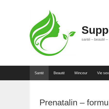
Aller
au
contenu
Supp
santé – beauté – 
Santé
Beauté
Minceur
Vie sex
Prenatalin – formu