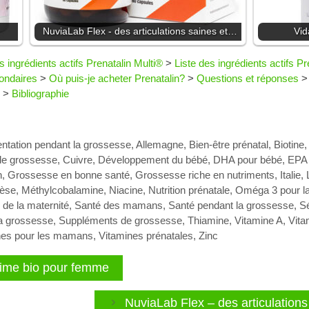
NuviaLab Flex - des articulations saines et…
Vid
s ingrédients actifs Prenatalin Multi®
>
Liste des ingrédients actifs 
condaires
>
Où puis-je acheter Prenatalin?
>
Questions et réponses
>
Bibliographie
ntation pendant la grossesse
,
Allemagne
,
Bien-être prénatal
,
Biotine
de grossesse
,
Cuivre
,
Développement du bébé
,
DHA pour bébé
,
EPA 
n
,
Grossesse en bonne santé
,
Grossesse riche en nutriments
,
Italie
,
èse
,
Méthylcobalamine
,
Niacine
,
Nutrition prénatale
,
Oméga 3 pour l
 de la maternité
,
Santé des mamans
,
Santé pendant la grossesse
,
S
la grossesse
,
Suppléments de grossesse
,
Thiamine
,
Vitamine A
,
Vita
nes pour les mamans
,
Vitamines prénatales
,
Zinc
ntime bio pour femme
NuviaLab Flex – des articulations