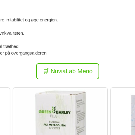
 irritabilitet og øge energien.
vnkvaliteten.
al træthed.
er på overgangsalderen.
🛒 NuviaLab Meno