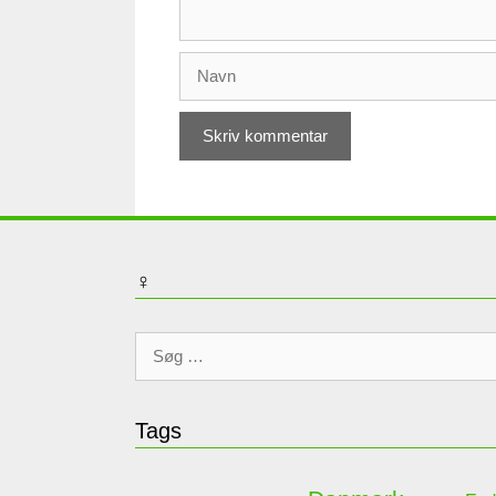
Navn
♀
Søg
efter:
Tags