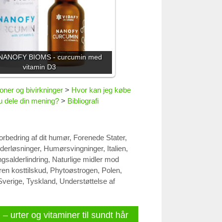
 NANOFY BIOMS - curcumin med
vitamin D3
oner og bivirkninger
>
Hvor kan jeg købe
u dele din mening?
>
Bibliografi
orbedring af dit humør
,
Forenede Stater
,
derløsninger
,
Humørsvingninger
,
Italien
,
gsalderlindring
,
Naturlige midler mod
en kosttilskud
,
Phytoøstrogen
,
Polen
,
Sverige
,
Tyskland
,
Understøttelse af
 – urter og vitaminer til sundt hår