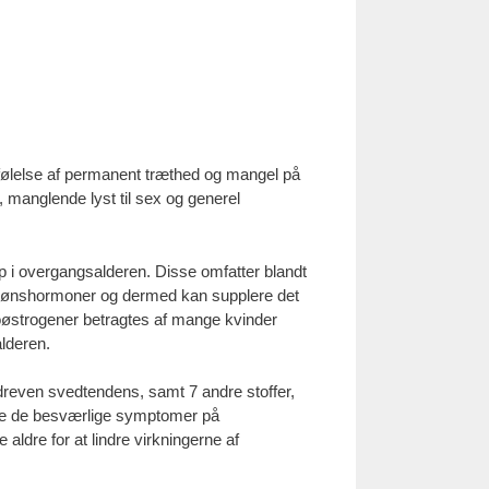
 følelse af permanent træthed og mangel på
 manglende lyst til sex og generel
p i overgangsalderen. Disse omfatter blandt
e kønshormoner og dermed kan supplere det
toøstrogener betragtes af mange kvinder
lderen.
dreven svedtendens, samt 7 andre stoffer,
mme de besværlige symptomer på
 aldre for at lindre virkningerne af