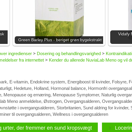
isk
Vidafy
Green Barley Plus - beriget grøn bygekstrakt
 over ingredienser
>
Dosering og behandlingsvarighed
>
Kontraindikati
eldelser fra internettet
>
Kender du allerede NuviaLab Meno og vil d
ark
,
E-vitamin
,
Endokrine system
,
Energiboost til kvinder
,
Folsyre
,
F
urligt
,
Hedeture
,
Holland
,
Hormonal balance
,
Hormonfri overgangsal
e
,
Menopause og ernæring
,
Menopause Symptomer
,
Naturlig overgan
lab Meno anmeldelse
,
Østrogen
,
Overgangsalderen
,
Overgangsalder
vnstøtte i overgangsalderen
,
Storbritanien
,
Sund aldring for kvinder
,
aminer til overgangsalderen
,
Wellness i overgangsalderen
og urter, der fremmer en sund kropsvægt
Locerin