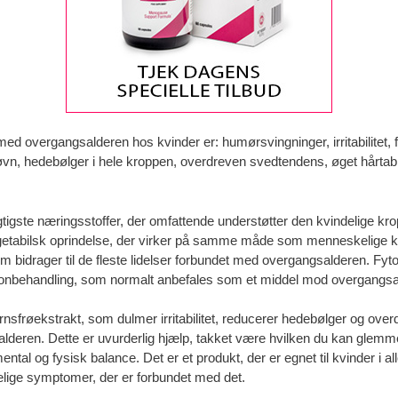
d overgangsalderen hos kvinder er: humørsvingninger, irritabilitet,
søvn, hedebølger i hele kroppen, overdreven svedtendens, øget hårtab,
gste næringsstoffer, der omfattende understøtter den kvindelige kro
f vegetabilsk oprindelse, der virker på samme måde som menneskelig
m bidrager til de fleste lidelser forbundet med overgangsalderen. Fy
hormonbehandling, som normalt anbefales som et middel mod overgangsa
sfrøekstrakt, som dulmer irritabilitet, reducerer hedebølger og over
alderen. Dette er uvurderlig hjælp, takket være hvilken du kan gle
al og fysisk balance. Det er et produkt, der er egnet til kvinder i alle
lige symptomer, der er forbundet med det.