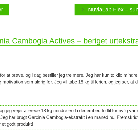
er
NuviaLab Flex – sun
nia Cambogia Actives – beriget urtekstra
 at prøve, og i dag bestiller jeg tre mere. Jeg har kun to kilo mindre, 
motivation som aldrig før. Jeg vil tabe 18 kg til ferien, og jeg ser, at 
 og jeg vejer allerede 18 kg mindre end i december. Indtil for nylig va
Jeg har brugt Garcinia Cambogia-ekstrakt i en måned nu. Fremskridtet 
r et godt produkt!