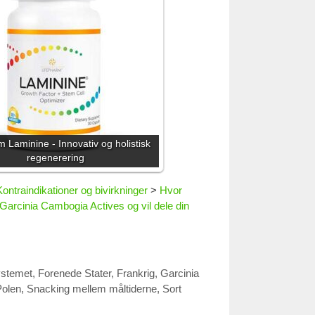
m Laminine - Innovativ og holistisk
regenerering
Kontraindikationer og bivirkninger
>
Hvor
Garcinia Cambogia Actives og vil dele din
ystemet
,
Forenede Stater
,
Frankrig
,
Garcinia
Polen
,
Snacking mellem måltiderne
,
Sort