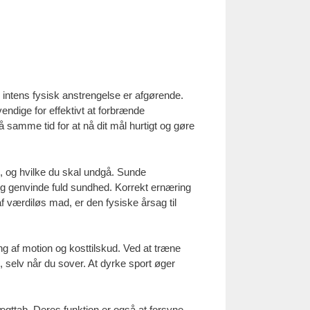
 intens fysisk anstrengelse er afgørende.
vendige for effektivt at forbrænde
 samme tid for at nå dit mål hurtigt og gøre
ge, og hvilke du skal undgå. Sunde
 og genvinde fuld sundhed. Korrekt ernæring
f værdiløs mad, er den fysiske årsag til
ing af motion og kosttilskud. Ved at træne
selv når du sover. At dyrke sport øger
vægttab. Deres funktion er også at forsyne