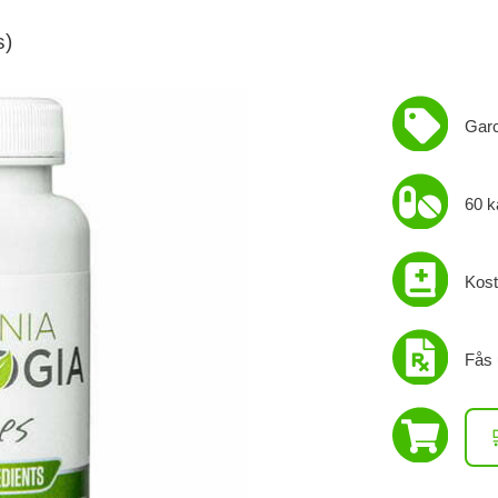
s)
Garc
60 k
Kost
Fås 