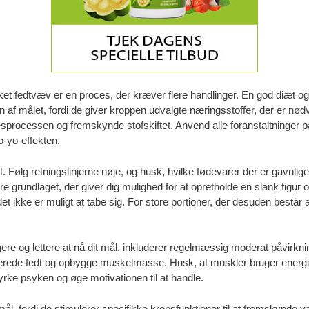
ket fedtvæv er en proces, der kræver flere handlinger. En god diæt og
 af ​​målet, fordi de giver kroppen udvalgte næringsstoffer, der er nød
sprocessen og fremskynde stofskiftet. Anvend alle foranstaltninger på
-yo-effekten.
t. Følg retningslinjerne nøje, og husk, hvilke fødevarer der er gavnli
e grundlaget, der giver dig mulighed for at opretholde en slank figur
t ikke er muligt at tabe sig. For store portioner, der desuden består a
igere og lettere at nå dit mål, inkluderer regelmæssig moderat påvirkn
rede fedt og opbygge muskelmasse. Husk, at muskler bruger energi, 
tyrke psyken og øge motivationen til at handle.
 mål, fordi de stimulerer specifikke kropsfunktioner til at fremskynde 