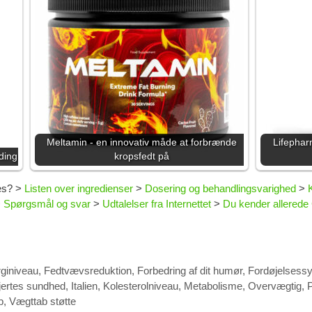
Meltamin - en innovativ måde at forbrænde
Lifephar
nding
kropsfedt på
es?
>
Listen over ingredienser
>
Dosering og behandlingsvarighed
>
>
Spørgsmål og svar
>
Udtalelser fra Internettet
>
Du kender allerede 
giniveau
,
Fedtvævsreduktion
,
Forbedring af dit humør
,
Fordøjelsess
jertes sundhed
,
Italien
,
Kolesterolniveau
,
Metabolisme
,
Overvægtig
,
b
,
Vægttab støtte