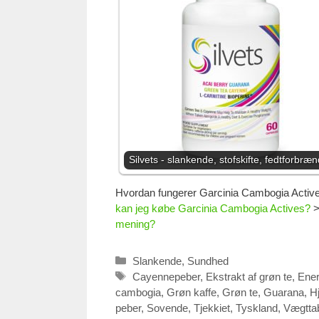
Silvets - slankende, stofskifte, fedtforbræ
Hvordan fungerer Garcinia Cambogia Activ
kan jeg købe Garcinia Cambogia Actives?
mening?
Kategorier
Slankende
,
Sundhed
Tags
Cayennepeber
,
Ekstrakt af grøn te
,
Ener
cambogia
,
Grøn kaffe
,
Grøn te
,
Guarana
,
H
peber
,
Sovende
,
Tjekkiet
,
Tyskland
,
Vægtta