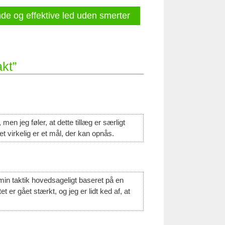
de og effektive led uden smerter
kt”
men jeg føler, at dette tillæg er særligt
det virkelig er et mål, der kan opnås.
r min taktik hovedsageligt baseret på en
er gået stærkt, og jeg er lidt ked af, at