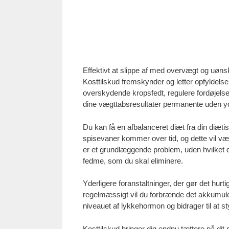
Effektivt at slippe af med overvægt og uøns
Kosttilskud fremskynder og letter opfyldelsen
overskydende kropsfedt, regulere fordøjelse
dine vægttabsresultater permanente uden yo
Du kan få en afbalanceret diæt fra din diætis
spisevaner kommer over tid, og dette vil vær
er et grundlæggende problem, uden hvilket de
fedme, som du skal eliminere.
Yderligere foranstaltninger, der gør det hurt
regelmæssigt vil du forbrænde det akkumule
niveauet af lykkehormon og bidrager til at s
Kosttilskud bringer dig endnu tættere på dit