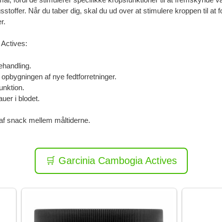
stoffer. Når du taber dig, skal du ud over at stimulere kroppen til
r.
 Actives:
ehandling.
pbygningen af ​​nye fedtforretninger.
unktion.
uer i blodet.
 af snack mellem måltiderne.
🛒 Garcinia Cambogia Actives