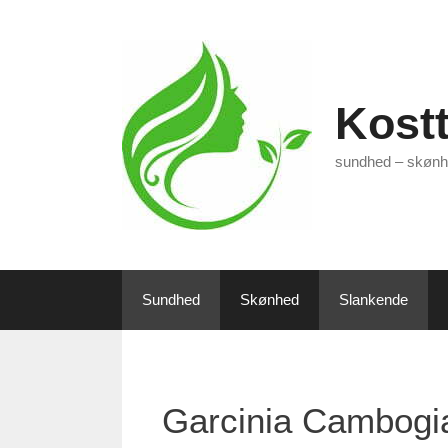
Hop
til
indhold
Kostt
sundhed – skønh
Sundhed
Skønhed
Slankende
Garcinia Cambogia 