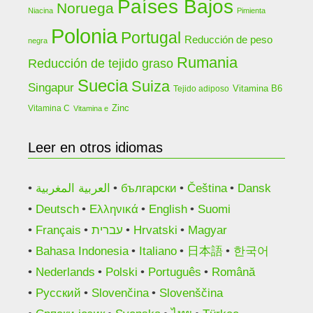
Países Bajos
Noruega
Niacina
Pimienta
Polonia
Portugal
Reducción de peso
negra
Rumania
Reducción de tejido graso
Suecia
Suiza
Singapur
Vitamina B6
Tejido adiposo
Zinc
Vitamina C
Vitamina e
Leer en otros idiomas
العربية المغربية
български
Čeština
Dansk
Deutsch
Ελληνικά
English
Suomi
Français
עברית
Hrvatski
Magyar
Bahasa Indonesia
Italiano
日本語
한국어
Nederlands
Polski
Português
Română
Русский
Slovenčina
Slovenščina