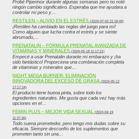
Probé Piperinox durante algunas semanas pero no noté
ningún cambio significativo. Esperaba que me ayudara a
controlar mi peso y…
RESTILEN – ALIVIO EN EL ESTRÉS
(2024-07-02 22:18:49)
¡Restilen ha cambiado las reglas del juego para mí!
Como alguien que lucha contra el estrés y se siente
abrumado,…
PRENATALIN – FÓRMULA PRENATAL AVANZADA DE
VITAMINAS Y MINERALES
(2024-05-18 11:17:21)
Empecé a usar Prenatalin durante mi embarazo y ¡ha
sido fantástico! Proporciona una combinación completa
de vitaminas y minerales que…
NIGHT MEGA BURNER: ELIMINACIÓN
INNOVADORA DEL EXCESO DE GRASA
(2024-05-12
17:17:24)
El producto tiene buena pinta, sobre todo los
ingredientes naturales. Me gusta que cada vez hay más
opciones en el…
FEMIN PLUS – MEJOR VIDA SEXUAL
(2024-04-19
11:37:36)
Todo suena prometedor, pero tengo mis dudas sobre su
eficacia. Siempre desconfío de los suplementos que
prometen tanto sin una…