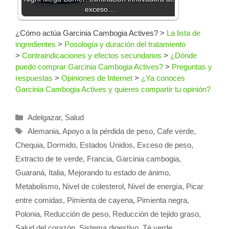
exceso…
¿Cómo actúa Garcinia Cambogia Actives?
>
La lista de
ingredientes
>
Posología y duración del tratamiento
>
Contraindicaciones y efectos secundarios
>
¿Dónde
puedo comprar Garcinia Cambogia Actives?
>
Preguntas y
respuestas
>
Opiniones de Internet
>
¿Ya conoces
Garcinia Cambogia Actives y quieres compartir tu opinión?
Categorías
Adelgazar
,
Salud
Etiquetas
Alemania
,
Apoyo a la pérdida de peso
,
Cafe verde
,
Chequia
,
Dormido
,
Estados Unidos
,
Exceso de peso
,
Extracto de te verde
,
Francia
,
Garcinia cambogia
,
Guaraná
,
Italia
,
Mejorando tu estado de ánimo
,
Metabolismo
,
Nivel de colesterol
,
Nivel de energía
,
Picar
entre comidas
,
Pimienta de cayena
,
Pimienta negra
,
Polonia
,
Reducción de peso
,
Reducción de tejido graso
,
Salud del corazón
,
Sistema digestivo
,
Té verde