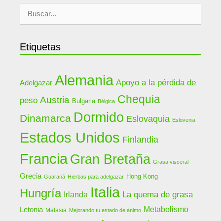
Buscar:
Etiquetas
Alemania
Apoyo a la pérdida de
Adelgazar
Chequia
Austria
peso
Bulgaria
Bélgica
Dormido
Dinamarca
Eslovaquia
Eslovenia
Estados Unidos
Finlandia
Francia
Gran Bretaña
Grasa visceral
Grecia
Hong Kong
Guaraná
Hierbas para adelgazar
Italia
Hungría
La quema de grasa
Irlanda
Letonia
Metabolismo
Malasia
Mejorando tu estado de ánimo