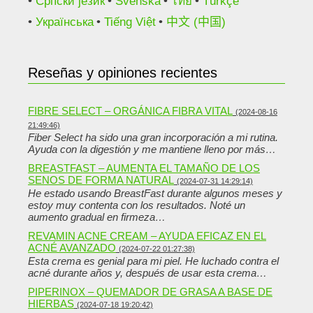
Српски језик
Svenska
ไทย
Türkçe
Українська
Tiếng Việt
中文 (中国)
Reseñas y opiniones recientes
FIBRE SELECT – ORGÁNICA FIBRA VITAL
(2024-08-16
21:49:46)
Fiber Select ha sido una gran incorporación a mi rutina.
Ayuda con la digestión y me mantiene lleno por más…
BREASTFAST – AUMENTA EL TAMAÑO DE LOS
SENOS DE FORMA NATURAL
(2024-07-31 14:29:14)
He estado usando BreastFast durante algunos meses y
estoy muy contenta con los resultados. Noté un
aumento gradual en firmeza…
REVAMIN ACNE CREAM – AYUDA EFICAZ EN EL
ACNÉ AVANZADO
(2024-07-22 01:27:38)
Esta crema es genial para mi piel. He luchado contra el
acné durante años y, después de usar esta crema…
PIPERINOX – QUEMADOR DE GRASA A BASE DE
HIERBAS
(2024-07-18 19:20:42)