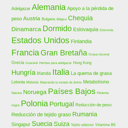
Alemania
Apoyo a la pérdida de
Adelgazar
Chequia
Austria
peso
Bulgaria
Bélgica
Dormido
Dinamarca
Eslovaquia
Eslovenia
Estados Unidos
Finlandia
Francia
Gran Bretaña
Grasa visceral
Grecia
Hong Kong
Guaraná
Hierbas para adelgazar
Italia
Hungría
La quema de grasa
Irlanda
Letonia
Metabolismo
Malasia
Mejorando tu estado de ánimo
Países Bajos
Noruega
Niacina
Pimienta
Polonia
Portugal
Reducción de peso
negra
Rumania
Reducción de tejido graso
Suecia
Suiza
Singapur
Vitamina B6
Tejido adiposo