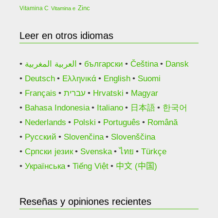
Zinc
Vitamina C
Vitamina e
Leer en otros idiomas
العربية المغربية
български
Čeština
Dansk
Deutsch
Ελληνικά
English
Suomi
Français
עברית
Hrvatski
Magyar
Bahasa Indonesia
Italiano
日本語
한국어
Nederlands
Polski
Português
Română
Русский
Slovenčina
Slovenščina
Српски језик
Svenska
ไทย
Türkçe
Українська
Tiếng Việt
中文 (中国)
Reseñas y opiniones recientes