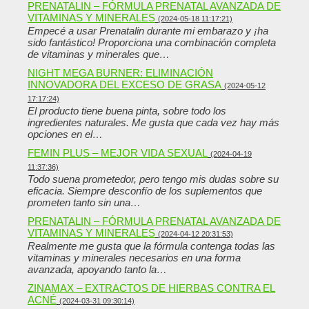
PRENATALIN – FÓRMULA PRENATAL AVANZADA DE
VITAMINAS Y MINERALES
(2024-05-18 11:17:21)
Empecé a usar Prenatalin durante mi embarazo y ¡ha
sido fantástico! Proporciona una combinación completa
de vitaminas y minerales que…
NIGHT MEGA BURNER: ELIMINACIÓN
INNOVADORA DEL EXCESO DE GRASA
(2024-05-12
17:17:24)
El producto tiene buena pinta, sobre todo los
ingredientes naturales. Me gusta que cada vez hay más
opciones en el…
FEMIN PLUS – MEJOR VIDA SEXUAL
(2024-04-19
11:37:36)
Todo suena prometedor, pero tengo mis dudas sobre su
eficacia. Siempre desconfío de los suplementos que
prometen tanto sin una…
PRENATALIN – FÓRMULA PRENATAL AVANZADA DE
VITAMINAS Y MINERALES
(2024-04-12 20:31:53)
Realmente me gusta que la fórmula contenga todas las
vitaminas y minerales necesarios en una forma
avanzada, apoyando tanto la…
ZINAMAX – EXTRACTOS DE HIERBAS CONTRA EL
ACNÉ
(2024-03-31 09:30:14)