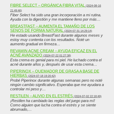
FIBRE SELECT – ORGÁNICA FIBRA VITAL
(2024-08-16
21:49:46)
Fiber Select ha sido una gran incorporación a mi rutina.
Ayuda con la digestión y me mantiene lleno por más…
BREASTFAST – AUMENTA EL TAMAÑO DE LOS
SENOS DE FORMA NATURAL
(2024-07-31 14:29:14)
He estado usando BreastFast durante algunos meses y
estoy muy contenta con los resultados. Noté un
aumento gradual en firmeza…
REVAMIN ACNE CREAM – AYUDA EFICAZ EN EL
ACNÉ AVANZADO
(2024-07-22 01:27:38)
Esta crema es genial para mi piel. He luchado contra el
acné durante años y, después de usar esta crema…
PIPERINOX – QUEMADOR DE GRASA A BASE DE
HIERBAS
(2024-07-18 19:20:42)
Probé Piperinox durante algunas semanas pero no noté
ningún cambio significativo. Esperaba que me ayudara a
controlar mi peso y…
RESTILEN – ALIVIO EN EL ESTRÉS
(2024-07-02 22:18:49)
¡Restilen ha cambiado las reglas del juego para mí!
Como alguien que lucha contra el estrés y se siente
abrumado,…