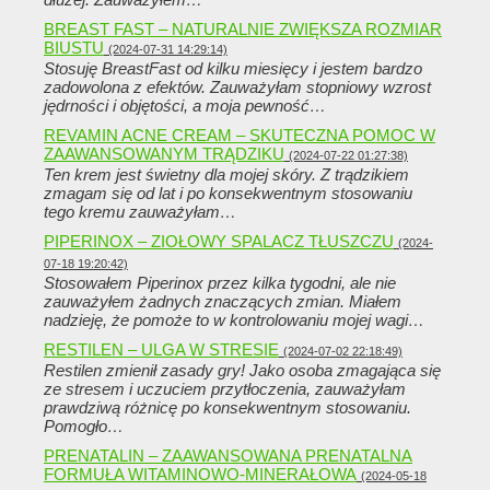
BREAST FAST – NATURALNIE ZWIĘKSZA ROZMIAR
BIUSTU
(2024-07-31 14:29:14)
Stosuję BreastFast od kilku miesięcy i jestem bardzo
zadowolona z efektów. Zauważyłam stopniowy wzrost
jędrności i objętości, a moja pewność…
REVAMIN ACNE CREAM – SKUTECZNA POMOC W
ZAAWANSOWANYM TRĄDZIKU
(2024-07-22 01:27:38)
Ten krem ​​jest świetny dla mojej skóry. Z trądzikiem
zmagam się od lat i po konsekwentnym stosowaniu
tego kremu zauważyłam…
PIPERINOX – ZIOŁOWY SPALACZ TŁUSZCZU
(2024-
07-18 19:20:42)
Stosowałem Piperinox przez kilka tygodni, ale nie
zauważyłem żadnych znaczących zmian. Miałem
nadzieję, że pomoże to w kontrolowaniu mojej wagi…
RESTILEN – ULGA W STRESIE
(2024-07-02 22:18:49)
Restilen zmienił zasady gry! Jako osoba zmagająca się
ze stresem i uczuciem przytłoczenia, zauważyłam
prawdziwą różnicę po konsekwentnym stosowaniu.
Pomogło…
PRENATALIN – ZAAWANSOWANA PRENATALNA
FORMUŁA WITAMINOWO-MINERAŁOWA
(2024-05-18