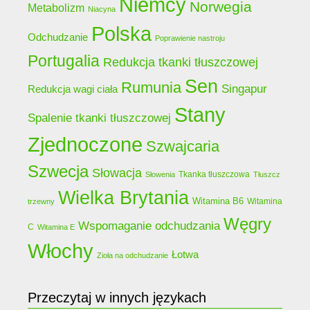
Niemcy
Norwegia
Metabolizm
Niacyna
Polska
Odchudzanie
Poprawienie nastroju
Portugalia
Redukcja tkanki tłuszczowej
Sen
Rumunia
Singapur
Redukcja wagi ciała
Stany
Spalenie tkanki tłuszczowej
Zjednoczone
Szwajcaria
Szwecja
Słowacja
Tkanka tłuszczowa
Słowenia
Tłuszcz
Wielka Brytania
Witamina B6
Witamina
trzewny
Węgry
Wspomaganie odchudzania
C
Witamina E
Włochy
Łotwa
Zioła na odchudzanie
Przeczytaj w innych językach