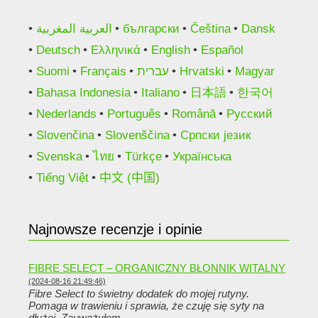
العربية المغربية
български
Čeština
Dansk
Deutsch
Ελληνικά
English
Español
Suomi
Français
עברית
Hrvatski
Magyar
Bahasa Indonesia
Italiano
日本語
한국어
Nederlands
Português
Română
Русский
Slovenčina
Slovenščina
Српски језик
Svenska
ไทย
Türkçe
Українська
Tiếng Việt
中文 (中国)
Najnowsze recenzje i opinie
FIBRE SELECT – ORGANICZNY BŁONNIK WITALNY
(2024-08-16 21:49:46)
Fibre Select to świetny dodatek do mojej rutyny.
Pomaga w trawieniu i sprawia, że ​​czuję się syty na
dłużej. Zauważyłem…