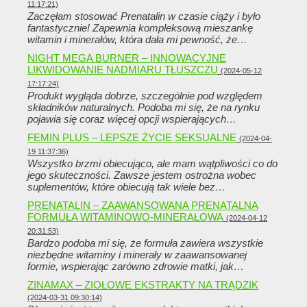
11:17:21)
Zaczęłam stosować Prenatalin w czasie ciąży i było
fantastycznie! Zapewnia kompleksową mieszankę
witamin i minerałów, która dała mi pewność, że…
NIGHT MEGA BURNER – INNOWACYJNE
LIKWIDOWANIE NADMIARU TŁUSZCZU
(2024-05-12
17:17:24)
Produkt wygląda dobrze, szczególnie pod względem
składników naturalnych. Podoba mi się, że na rynku
pojawia się coraz więcej opcji wspierających…
FEMIN PLUS – LEPSZE ŻYCIE SEKSUALNE
(2024-04-
19 11:37:36)
Wszystko brzmi obiecująco, ale mam wątpliwości co do
jego skuteczności. Zawsze jestem ostrożna wobec
suplementów, które obiecują tak wiele bez…
PRENATALIN – ZAAWANSOWANA PRENATALNA
FORMUŁA WITAMINOWO-MINERAŁOWA
(2024-04-12
20:31:53)
Bardzo podoba mi się, że formuła zawiera wszystkie
niezbędne witaminy i minerały w zaawansowanej
formie, wspierając zarówno zdrowie matki, jak…
ZINAMAX – ZIOŁOWE EKSTRAKTY NA TRĄDZIK
(2024-03-31 09:30:14)