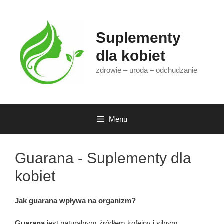
Przejdź
do
treści
Suplementy
dla kobiet
zdrowie – uroda – odchudzanie
Menu
Guarana - Suplementy dla
kobiet
Jak
guarana
wpływa na organizm?
Guarana
jest naturalnym źródłem kofeiny i silnym