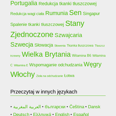
Portugalia
Redukcja tkanki tłuszczowej
Sen
Rumunia
Singapur
Redukcja wagi ciała
Stany
Spalenie tkanki tłuszczowej
Zjednoczone
Szwajcaria
Szwecja
Słowacja
Tkanka tłuszczowa
Słowenia
Tłuszcz
Wielka Brytania
Witamina B6
Witamina
trzewny
Węgry
Wspomaganie odchudzania
C
Witamina E
Włochy
Łotwa
Zioła na odchudzanie
Przeczytaj w innych językach
العربية المغربية
български
Čeština
Dansk
Deutsch
Ελληνικά
English
Español