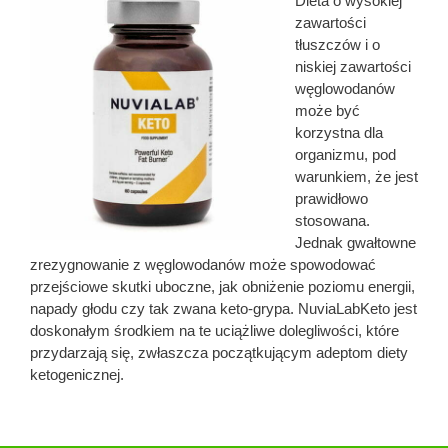
Dieta o wysokiej
zawartości
tłuszczów i o
niskiej zawartości
węglowodanów
może być
korzystna dla
organizmu, pod
warunkiem, że jest
prawidłowo
stosowana.
Jednak gwałtowne
zrezygnowanie z węglowodanów może spowodować
przejściowe skutki uboczne, jak obniżenie poziomu energii,
napady głodu czy tak zwana keto-grypa. NuviaLabKeto jest
doskonałym środkiem na te uciążliwe dolegliwości, które
przydarzają się, zwłaszcza początkującym adeptom diety
ketogenicznej.