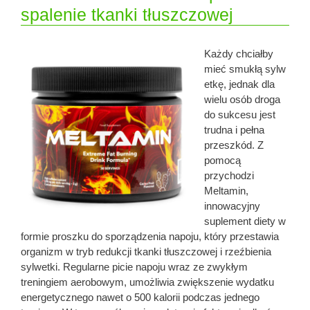
spalenie tkanki tłuszczowej
Każdy chciałby
mieć smukłą sylw
etkę, jednak dla
wielu osób droga
do sukcesu jest
trudna i pełna
przeszkód. Z
pomocą
przychodzi
Meltamin,
innowacyjny
suplement diety w
formie proszku do sporządzenia napoju, który przestawia
organizm w tryb redukcji tkanki tłuszczowej i rzeźbienia
sylwetki. Regularne picie napoju wraz ze zwykłym
treningiem aerobowym, umożliwia zwiększenie wydatku
energetycznego nawet o 500 kalorii podczas jednego