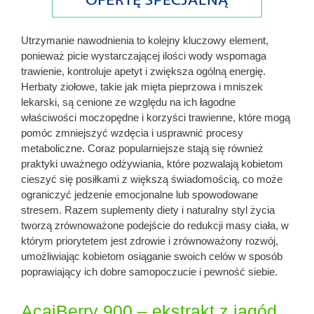
Utrzymanie nawodnienia to kolejny kluczowy element,
ponieważ picie wystarczającej ilości wody wspomaga
trawienie, kontroluje apetyt i zwiększa ogólną energię.
Herbaty ziołowe, takie jak mięta pieprzowa i mniszek
lekarski, są cenione ze względu na ich łagodne
właściwości moczopędne i korzyści trawienne, które mogą
pomóc zmniejszyć wzdęcia i usprawnić procesy
metaboliczne. Coraz popularniejsze stają się również
praktyki uważnego odżywiania, które pozwalają kobietom
cieszyć się posiłkami z większą świadomością, co może
ograniczyć jedzenie emocjonalne lub spowodowane
stresem. Razem suplementy diety i naturalny styl życia
tworzą zrównoważone podejście do redukcji masy ciała, w
którym priorytetem jest zdrowie i zrównoważony rozwój,
umożliwiając kobietom osiąganie swoich celów w sposób
poprawiający ich dobre samopoczucie i pewność siebie.
AcaiBerry 900 – ekstrakt z jagód