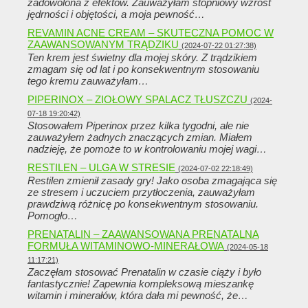
zadowolona z efektów. Zauważyłam stopniowy wzrost
jędrności i objętości, a moja pewność…
REVAMIN ACNE CREAM – SKUTECZNA POMOC W
ZAAWANSOWANYM TRĄDZIKU
(2024-07-22 01:27:38)
Ten krem ​​jest świetny dla mojej skóry. Z trądzikiem
zmagam się od lat i po konsekwentnym stosowaniu
tego kremu zauważyłam…
PIPERINOX – ZIOŁOWY SPALACZ TŁUSZCZU
(2024-
07-18 19:20:42)
Stosowałem Piperinox przez kilka tygodni, ale nie
zauważyłem żadnych znaczących zmian. Miałem
nadzieję, że pomoże to w kontrolowaniu mojej wagi…
RESTILEN – ULGA W STRESIE
(2024-07-02 22:18:49)
Restilen zmienił zasady gry! Jako osoba zmagająca się
ze stresem i uczuciem przytłoczenia, zauważyłam
prawdziwą różnicę po konsekwentnym stosowaniu.
Pomogło…
PRENATALIN – ZAAWANSOWANA PRENATALNA
FORMUŁA WITAMINOWO-MINERAŁOWA
(2024-05-18
11:17:21)
Zaczęłam stosować Prenatalin w czasie ciąży i było
fantastycznie! Zapewnia kompleksową mieszankę
witamin i minerałów, która dała mi pewność, że…