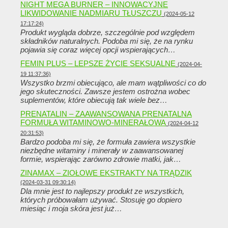
NIGHT MEGA BURNER – INNOWACYJNE
LIKWIDOWANIE NADMIARU TŁUSZCZU
(2024-05-12
17:17:24)
Produkt wygląda dobrze, szczególnie pod względem
składników naturalnych. Podoba mi się, że na rynku
pojawia się coraz więcej opcji wspierających…
FEMIN PLUS – LEPSZE ŻYCIE SEKSUALNE
(2024-04-
19 11:37:36)
Wszystko brzmi obiecująco, ale mam wątpliwości co do
jego skuteczności. Zawsze jestem ostrożna wobec
suplementów, które obiecują tak wiele bez…
PRENATALIN – ZAAWANSOWANA PRENATALNA
FORMUŁA WITAMINOWO-MINERAŁOWA
(2024-04-12
20:31:53)
Bardzo podoba mi się, że formuła zawiera wszystkie
niezbędne witaminy i minerały w zaawansowanej
formie, wspierając zarówno zdrowie matki, jak…
ZINAMAX – ZIOŁOWE EKSTRAKTY NA TRĄDZIK
(2024-03-31 09:30:14)
Dla mnie jest to najlepszy produkt ze wszystkich,
których próbowałam używać. Stosuję go dopiero
miesiąc i moja skóra jest już…