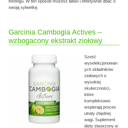
treningu. W ten sposób możesz łatwo i efektywnie dbać o
swoją sylwetkę.
Garcinia Cambogia Actives –
wzbogacony ekstrakt ziołowy
Sześć
wyselekcjonowan
ych składników
ziołowych o
wysokiej
skuteczności,
które
kompleksowo
wspierają proces
utraty zbędnej
wagi. Suplement
diety stworzony w