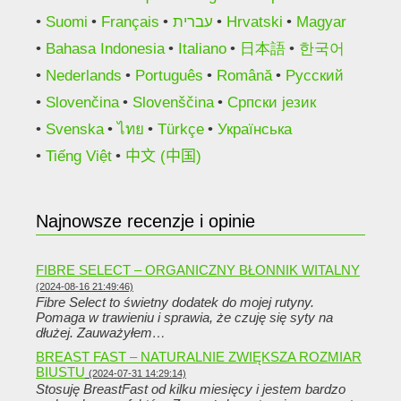
Suomi
Français
עברית
Hrvatski
Magyar
Bahasa Indonesia
Italiano
日本語
한국어
Nederlands
Português
Română
Русский
Slovenčina
Slovenščina
Српски језик
Svenska
ไทย
Türkçe
Українська
Tiếng Việt
中文 (中国)
Najnowsze recenzje i opinie
FIBRE SELECT – ORGANICZNY BŁONNIK WITALNY
(2024-08-16 21:49:46)
Fibre Select to świetny dodatek do mojej rutyny.
Pomaga w trawieniu i sprawia, że ​​czuję się syty na
dłużej. Zauważyłem…
BREAST FAST – NATURALNIE ZWIĘKSZA ROZMIAR
BIUSTU
(2024-07-31 14:29:14)
Stosuję BreastFast od kilku miesięcy i jestem bardzo