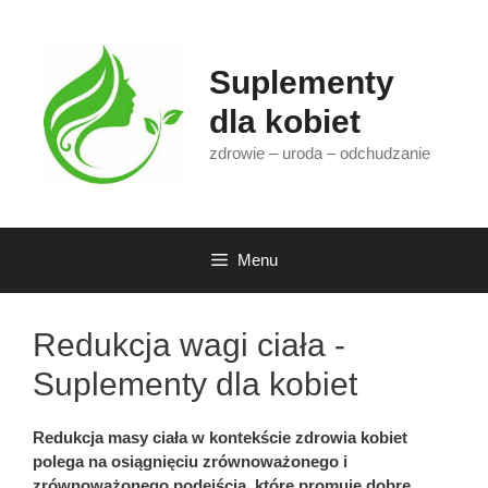
Przejdź
do
treści
Suplementy
dla kobiet
zdrowie – uroda – odchudzanie
Menu
Redukcja wagi ciała -
Suplementy dla kobiet
Redukcja masy ciała w kontekście zdrowia kobiet
polega na osiągnięciu zrównoważonego i
zrównoważonego podejścia, które promuje dobre