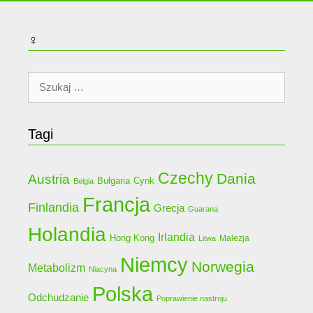
♀
Szukaj:
Tagi
Czechy
Dania
Austria
Bułgaria
Cynk
Belgia
Francja
Finlandia
Grecja
Guarana
Holandia
Irlandia
Hong Kong
Malezja
Litwa
Niemcy
Norwegia
Metabolizm
Niacyna
Polska
Odchudzanie
Poprawienie nastroju