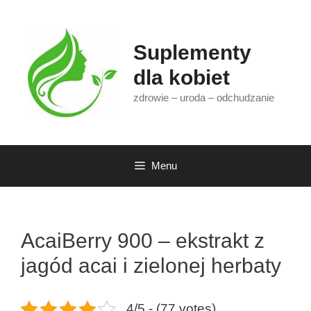
Przejdź
do
treści
Suplementy
dla kobiet
zdrowie – uroda – odchudzanie
Menu
AcaiBerry 900 – ekstrakt z
jagód acai i zielonej herbaty
4/5 - (77 votes)