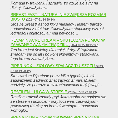
Pomaga w trawieniu i sprawia, że ​​czuję się syty na
dłużej. Zauważyłem…
BREAST FAST – NATURALNIE ZWIĘKSZA ROZMIAR
BIUSTU
(2024-07-31 14:29:14)
Stosuję BreastFast od kilku miesięcy i jestem bardzo
zadowolona z efektów. Zauważyłam stopniowy wzrost
jędrności i objętości, a moja pewność…
REVAMIN ACNE CREAM – SKUTECZNA POMOC W
ZAAWANSOWANYM TRĄDZIKU
(2024-07-22 01:27:38)
Ten krem ​​jest świetny dla mojej skóry. Z trądzikiem
zmagam się od lat i po konsekwentnym stosowaniu
tego kremu zauważyłam…
PIPERINOX – ZIOŁOWY SPALACZ TŁUSZCZU
(2024-
07-18 19:20:42)
Stosowałem Piperinox przez kilka tygodni, ale nie
zauważyłem żadnych znaczących zmian. Miałem
nadzieję, że pomoże to w kontrolowaniu mojej wagi…
RESTILEN – ULGA W STRESIE
(2024-07-02 22:18:49)
Restilen zmienił zasady gry! Jako osoba zmagająca się
ze stresem i uczuciem przytłoczenia, zauważyłam
prawdziwą różnicę po konsekwentnym stosowaniu.
Pomogło…
PRENATALIN – ZAAWANSOWANA PRENATALNA