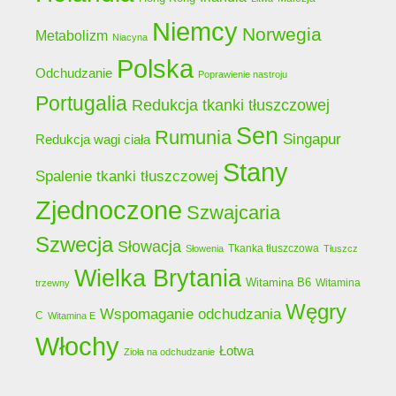
Niemcy
Norwegia
Metabolizm
Niacyna
Polska
Odchudzanie
Poprawienie nastroju
Portugalia
Redukcja tkanki tłuszczowej
Sen
Rumunia
Singapur
Redukcja wagi ciała
Stany
Spalenie tkanki tłuszczowej
Zjednoczone
Szwajcaria
Szwecja
Słowacja
Tkanka tłuszczowa
Słowenia
Tłuszcz
Wielka Brytania
Witamina B6
Witamina
trzewny
Węgry
Wspomaganie odchudzania
C
Witamina E
Włochy
Łotwa
Zioła na odchudzanie