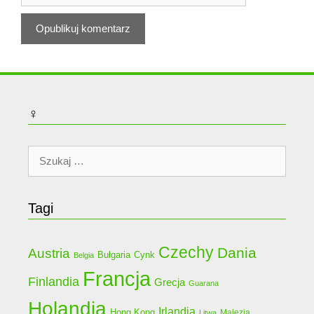
♀
Szukaj:
Tagi
Czechy
Dania
Austria
Bułgaria
Cynk
Belgia
Francja
Finlandia
Grecja
Guarana
Holandia
Irlandia
Hong Kong
Malezja
Litwa