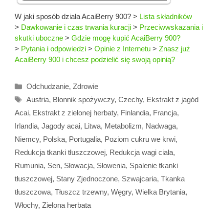
W jaki sposób działa AcaiBerry 900?
>
Lista składników
>
Dawkowanie i czas trwania kuracji
>
Przeciwwskazania i
skutki uboczne
>
Gdzie mogę kupić AcaiBerry 900?
>
Pytania i odpowiedzi
>
Opinie z Internetu
>
Znasz już
AcaiBerry 900 i chcesz podzielić się swoją opinią?
Kategorie
Odchudzanie
,
Zdrowie
Tagi
Austria
,
Błonnik spożywczy
,
Czechy
,
Ekstrakt z jagód
Acai
,
Ekstrakt z zielonej herbaty
,
Finlandia
,
Francja
,
Irlandia
,
Jagody acai
,
Litwa
,
Metabolizm
,
Nadwaga
,
Niemcy
,
Polska
,
Portugalia
,
Poziom cukru we krwi
,
Redukcja tkanki tłuszczowej
,
Redukcja wagi ciała
,
Rumunia
,
Sen
,
Słowacja
,
Słowenia
,
Spalenie tkanki
tłuszczowej
,
Stany Zjednoczone
,
Szwajcaria
,
Tkanka
tłuszczowa
,
Tłuszcz trzewny
,
Węgry
,
Wielka Brytania
,
Włochy
,
Zielona herbata