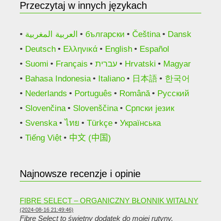
Przeczytaj w innych językach
العربية المغربية
български
Čeština
Dansk
Deutsch
Ελληνικά
English
Español
Suomi
Français
עברית
Hrvatski
Magyar
Bahasa Indonesia
Italiano
日本語
한국어
Nederlands
Português
Română
Русский
Slovenčina
Slovenščina
Српски језик
Svenska
ไทย
Türkçe
Українська
Tiếng Việt
中文 (中国)
Najnowsze recenzje i opinie
FIBRE SELECT – ORGANICZNY BŁONNIK WITALNY
(2024-08-16 21:49:46)
Fibre Select to świetny dodatek do mojej rutyny.