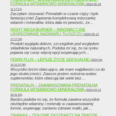
FORMUŁA WITAMINOWO-MINERAŁOWA
(2024-05-18
11:17:21)
Zaczęłam stosować Prenatalin w czasie ciąży i było
fantastycznie! Zapewnia kompleksową mieszankę
witamin i minerałów, która dała mi pewność, że…
NIGHT MEGA BURNER – INNOWACYJNE
LIKWIDOWANIE NADMIARU TŁUSZCZU
(2024-05-12
17:17:24)
Produkt wygląda dobrze, szczególnie pod względem
składników naturalnych. Podoba mi się, że na rynku
pojawia się coraz więcej opcji wspierających…
FEMIN PLUS – LEPSZE ŻYCIE SEKSUALNE
(2024-04-
19 11:37:36)
Wszystko brzmi obiecująco, ale mam wątpliwości co do
jego skuteczności. Zawsze jestem ostrożna wobec
suplementów, które obiecują tak wiele bez…
PRENATALIN – ZAAWANSOWANA PRENATALNA
FORMUŁA WITAMINOWO-MINERAŁOWA
(2024-04-12
20:31:53)
Bardzo podoba mi się, że formuła zawiera wszystkie
niezbędne witaminy i minerały w zaawansowanej
formie, wspierając zarówno zdrowie matki, jak…
ZINAMAX – ZIOŁOWE EKSTRAKTY NA TRĄDZIK