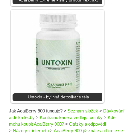
Acai Berry Extreme - silný přírodní extrakt
Untoxin - bylinná detoxikace těla
Jak AcaiBerry 900 funguje?
>
Seznam složek
>
Dávkování
a délka léčby
>
Kontraindikace a vedlejší účinky
>
Kde
mohu koupit AcaiBerry 900?
>
Otázky a odpovědi
>
Názory z internetu
>
AcaiBerry 900 již znáte a chcete se