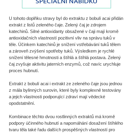
U tohoto doplňku stravy byl do extraktu z bobulí acai přidán
extrakt z listů zeleného čaje. Zelený čaj je zdrojem
katechinů. Silné antioxidanty obsažené v čaji mají kromě
antioxidačních vlastností pozitivní vliv na správu tuků v
těle. Účinkem katechinů je snížení vstřebávání tuků tělem
a zároveň zvýšení spotřeby tuků. Výsledkem je rychlé
snížení tělesné hmotnosti a štíhlá a štíhlá postava. Zelený
čaj zvyšuje aktivitu jaterních enzymů, což navíc urychluje
proces hubnutí.
Extrakt z bobulí acai i extrakt ze zeleného čaje jsou jednou
z mála bylinných surovin, které byly komplexně testovány
a jejich vlastnosti podporující zdraví mají vědecké
opodstatnění.
Kombinace těchto dvou rostlinných extraktů má kromě
podpory účinného hubnutí a napomáhání dosažení štíhlého
tvaru těla také řadu dalších prospěšných vlastností pro