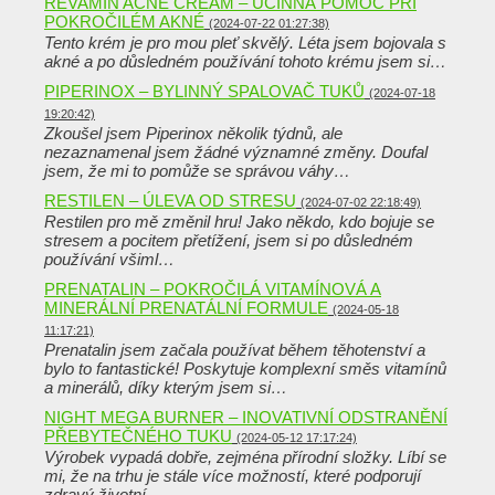
REVAMIN ACNE CREAM – ÚČINNÁ POMOC PŘI
POKROČILÉM AKNÉ
(2024-07-22 01:27:38)
Tento krém je pro mou pleť skvělý. Léta jsem bojovala s
akné a po důsledném používání tohoto krému jsem si…
PIPERINOX – BYLINNÝ SPALOVAČ TUKŮ
(2024-07-18
19:20:42)
Zkoušel jsem Piperinox několik týdnů, ale
nezaznamenal jsem žádné významné změny. Doufal
jsem, že mi to pomůže se správou váhy…
RESTILEN – ÚLEVA OD STRESU
(2024-07-02 22:18:49)
Restilen pro mě změnil hru! Jako někdo, kdo bojuje se
stresem a pocitem přetížení, jsem si po důsledném
používání všiml…
PRENATALIN – POKROČILÁ VITAMÍNOVÁ A
MINERÁLNÍ PRENATÁLNÍ FORMULE
(2024-05-18
11:17:21)
Prenatalin jsem začala používat během těhotenství a
bylo to fantastické! Poskytuje komplexní směs vitamínů
a minerálů, díky kterým jsem si…
NIGHT MEGA BURNER – INOVATIVNÍ ODSTRANĚNÍ
PŘEBYTEČNÉHO TUKU
(2024-05-12 17:17:24)
Výrobek vypadá dobře, zejména přírodní složky. Líbí se
mi, že na trhu je stále více možností, které podporují
zdravý životní…