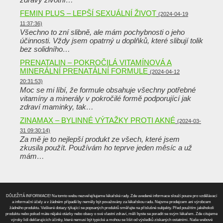
FEMIN PLUS – LEPŠÍ SEXUÁLNÍ ŽIVOT
(2024-04-19
11:37:36)
Všechno to zní slibně, ale mám pochybnosti o jeho
účinnosti. Vždy jsem opatrný u doplňků, které slibují tolik
bez solidního…
PRENATALIN – POKROČILÁ VITAMÍNOVÁ A
MINERÁLNÍ PRENATÁLNÍ FORMULE
(2024-04-12
20:31:53)
Moc se mi líbí, že formule obsahuje všechny potřebné
vitamíny a minerály v pokročilé formě podporující jak
zdraví maminky, tak…
ZINAMAX – BYLINNÉ VÝTAŽKY PROTI AKNÉ
(2024-03-
31 09:30:14)
Za mě je to nejlepší produkt ze všech, které jsem
zkusila použít. Používám ho teprve jeden měsíc a už
mám…
DŮLEŽITÁ INFORMACE! Na tomto webu nezveřejňujeme lékařské rady. Zde uvedené informace slouží pouze pro vzdělávací
a informační účely a v žádném případě by neměly být považovány za lékařskou radu. Nejsme prodejcem ani výrobcem
žádného produktu. Veškeré dotazy týkající se popsaných produktů směřujte na příslušné subjekty. Před použitím jakéhokoli
produktu nebo pokud máte nějaké otázky nebo obavy o své vlastní zdraví, měli byste se poradit se svým lékařem. Zde citujeme
výroky lidí deklarujících účinky, které nemusí být typické a mohou se lišit od výsledků získaných ostatními. Naše webové