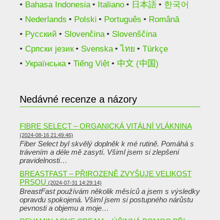
Bahasa Indonesia
Italiano
日本語
한국어
Nederlands
Polski
Português
Română
Русский
Slovenčina
Slovenščina
Српски језик
Svenska
ไทย
Türkçe
Українська
Tiếng Việt
中文 (中国)
Nedávné recenze a názory
FIBRE SELECT – ORGANICKÁ VITÁLNÍ VLÁKNINA
(2024-08-16 21:49:46)
Fiber Select byl skvělý doplněk k mé rutině. Pomáhá s
trávením a déle mě zasytí. Všiml jsem si zlepšení
pravidelnosti…
BREASTFAST – PŘIROZENĚ ZVYŠUJE VELIKOST
PRSOU
(2024-07-31 14:29:14)
BreastFast používám několik měsíců a jsem s výsledky
opravdu spokojená. Všiml jsem si postupného nárůstu
pevnosti a objemu a moje…