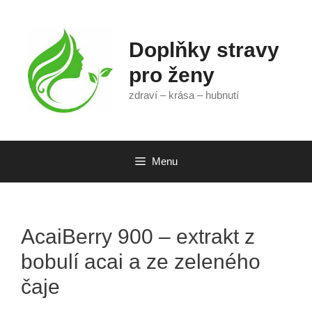
Přeskočit
na
obsah
Doplňky stravy
pro ženy
zdraví – krása – hubnutí
Menu
AcaiBerry 900 – extrakt z
bobulí acai a ze zeleného
čaje