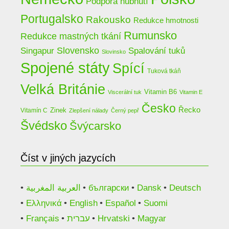
Podpora hubnutí
Portugalsko
Rakousko
Redukce hmotnosti
Rumunsko
Redukce mastných tkání
Slovensko
Spalování tuků
Singapur
Slovinsko
Spojené státy
Spící
Tuková tkáň
Velká Británie
Vitamin B6
Viscerální tuk
Vitamin E
Česko
Řecko
Zinek
Vitamín C
Zlepšení nálady
Černý pepř
Švédsko
Švýcarsko
Číst v jiných jazycích
العربية المغربية
български
Dansk
Deutsch
Ελληνικά
English
Español
Suomi
Français
עברית
Hrvatski
Magyar