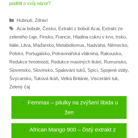
podělit o svůj názor?
Rubriky
Hubnutí
,
Zdraví
Štítky
Acai bobule
,
Česko
,
Extrakt z bobulí Acai
,
Extrakt ze
zeleného čaje
,
Finsko
,
Francie
,
Hladina cukru v krvi
,
Irsko
,
Itálie
,
Litva
,
Maďarsko
,
Metabolismus
,
Nadváha
,
Německo
,
Polsko
,
Portugalsko
,
Potravinářská vláknina
,
Rakousko
,
Redukce hmotnosti
,
Redukce mastných tkání
,
Rumunsko
,
Slovensko
,
Slovinsko
,
Spalování tuků
,
Spící
,
Spojené státy
,
Švýcarsko
,
Tuková tkáň
,
Velká Británie
,
Viscerální tuk
,
Zelený čaj
Femmax – pilulky na zvýšení libida u
žen
African Mango 900 – čistý extrakt z