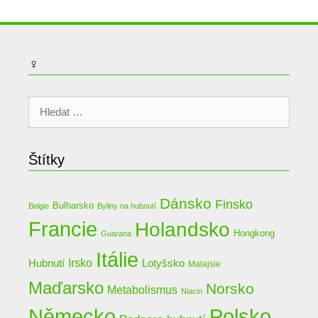
♀
Hledat:
Štítky
Dánsko
Finsko
Bulharsko
Belgie
Byliny na hubnutí
Francie
Holandsko
Hongkong
Guarana
Itálie
Irsko
Lotyšsko
Hubnutí
Malajsie
Maďarsko
Norsko
Metabolismus
Niacin
Německo
Polsko