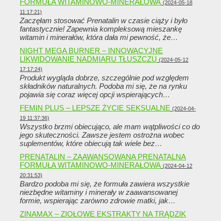
FORMUŁA WITAMINOWO-MINERAŁOWA
(2024-05-18
11:17:21)
Zaczęłam stosować Prenatalin w czasie ciąży i było
fantastycznie! Zapewnia kompleksową mieszankę
witamin i minerałów, która dała mi pewność, że…
NIGHT MEGA BURNER – INNOWACYJNE
LIKWIDOWANIE NADMIARU TŁUSZCZU
(2024-05-12
17:17:24)
Produkt wygląda dobrze, szczególnie pod względem
składników naturalnych. Podoba mi się, że na rynku
pojawia się coraz więcej opcji wspierających…
FEMIN PLUS – LEPSZE ŻYCIE SEKSUALNE
(2024-04-
19 11:37:36)
Wszystko brzmi obiecująco, ale mam wątpliwości co do
jego skuteczności. Zawsze jestem ostrożna wobec
suplementów, które obiecują tak wiele bez…
PRENATALIN – ZAAWANSOWANA PRENATALNA
FORMUŁA WITAMINOWO-MINERAŁOWA
(2024-04-12
20:31:53)
Bardzo podoba mi się, że formuła zawiera wszystkie
niezbędne witaminy i minerały w zaawansowanej
formie, wspierając zarówno zdrowie matki, jak…
ZINAMAX – ZIOŁOWE EKSTRAKTY NA TRĄDZIK