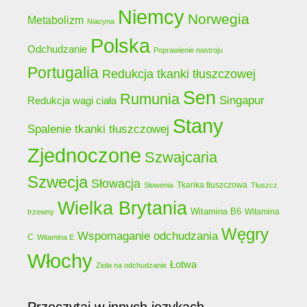
Niemcy
Norwegia
Metabolizm
Niacyna
Polska
Odchudzanie
Poprawienie nastroju
Portugalia
Redukcja tkanki tłuszczowej
Sen
Rumunia
Singapur
Redukcja wagi ciała
Stany
Spalenie tkanki tłuszczowej
Zjednoczone
Szwajcaria
Szwecja
Słowacja
Tkanka tłuszczowa
Słowenia
Tłuszcz
Wielka Brytania
Witamina B6
Witamina
trzewny
Węgry
Wspomaganie odchudzania
C
Witamina E
Włochy
Łotwa
Zioła na odchudzanie