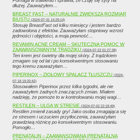
Pomaga w trawieniu i sprawia, że ​​czuję się syty na
dłużej. Zauważyłem…
BREAST FAST – NATURALNIE ZWIĘKSZA ROZMIAR
BIUSTU
(2024-07-31 14:29:14)
Stosuję BreastFast od kilku miesięcy i jestem bardzo
zadowolona z efektów. Zauważyłam stopniowy wzrost
jędrności i objętości, a moja pewność…
REVAMIN ACNE CREAM – SKUTECZNA POMOC W
ZAAWANSOWANYM TRĄDZIKU
(2024-07-22 01:27:38)
Ten krem ​​jest świetny dla mojej skóry. Z trądzikiem
zmagam się od lat i po konsekwentnym stosowaniu
tego kremu zauważyłam…
PIPERINOX – ZIOŁOWY SPALACZ TŁUSZCZU
(2024-
07-18 19:20:42)
Stosowałem Piperinox przez kilka tygodni, ale nie
zauważyłem żadnych znaczących zmian. Miałem
nadzieję, że pomoże to w kontrolowaniu mojej wagi…
RESTILEN – ULGA W STRESIE
(2024-07-02 22:18:49)
Restilen zmienił zasady gry! Jako osoba zmagająca się
ze stresem i uczuciem przytłoczenia, zauważyłam
prawdziwą różnicę po konsekwentnym stosowaniu.
Pomogło…
PRENATALIN – ZAAWANSOWANA PRENATALNA