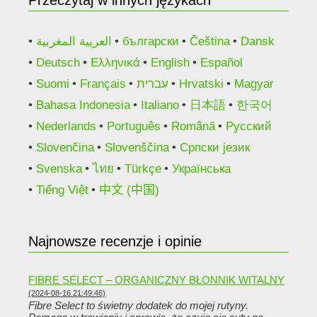
Przeczytaj w innych językach
العربية المغربية
български
Čeština
Dansk
Deutsch
Ελληνικά
English
Español
Suomi
Français
עברית
Hrvatski
Magyar
Bahasa Indonesia
Italiano
日本語
한국어
Nederlands
Português
Română
Русский
Slovenčina
Slovenščina
Српски језик
Svenska
ไทย
Türkçe
Українська
Tiếng Việt
中文 (中国)
Najnowsze recenzje i opinie
FIBRE SELECT – ORGANICZNY BŁONNIK WITALNY
(2024-08-16 21:49:46)
Fibre Select to świetny dodatek do mojej rutyny.