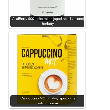
AcaiBerry 900 - ekstrakt z jagód acai i zielonej
herbaty
Cappuccino MCT - łatwy sposób na
odchudzanie