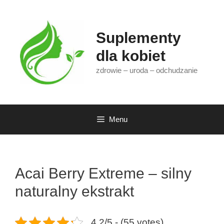
Przejdź
do
treści
Suplementy
dla kobiet
zdrowie – uroda – odchudzanie
Menu
Acai Berry Extreme – silny
naturalny ekstrakt
4.2/5 - (55 votes)