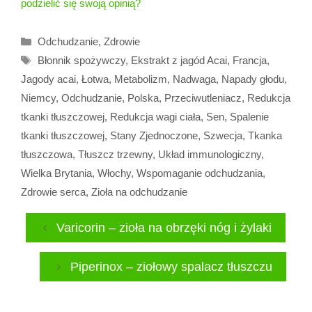
podzielić się swoją opinią?
Kategorie
Odchudzanie
,
Zdrowie
Tagi
Błonnik spożywczy
,
Ekstrakt z jagód Acai
,
Francja
,
Jagody acai
,
Łotwa
,
Metabolizm
,
Nadwaga
,
Napady głodu
,
Niemcy
,
Odchudzanie
,
Polska
,
Przeciwutleniacz
,
Redukcja
tkanki tłuszczowej
,
Redukcja wagi ciała
,
Sen
,
Spalenie
tkanki tłuszczowej
,
Stany Zjednoczone
,
Szwecja
,
Tkanka
tłuszczowa
,
Tłuszcz trzewny
,
Układ immunologiczny
,
Wielka Brytania
,
Włochy
,
Wspomaganie odchudzania
,
Zdrowie serca
,
Zioła na odchudzanie
Varicorin – zioła na obrzęki nóg i żylaki
Piperinox – ziołowy spalacz tłuszczu