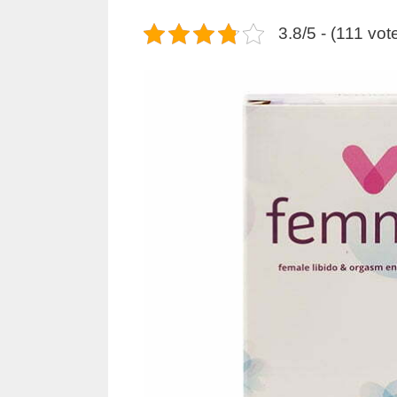
3.8/5 - (111 vot