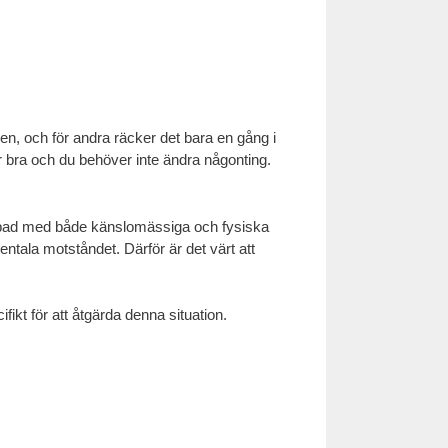
gen, och för andra räcker det bara en gång i
r bra och du behöver inte ändra någonting.
knippad med både känslomässiga och fysiska
ntala motståndet. Därför är det värt att
fikt för att åtgärda denna situation.