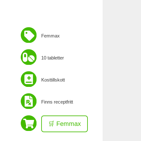
Femmax
10 tabletter
Kosttillskott
Finns receptfritt
🛒 Femmax