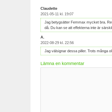
Claudette
2021-05-11 kl. 19:07
Jag betygsätter Femmax mycket bra. Regel
då. Du kan se att effekterna inte är särskil
A.
2022-08-29 kl. 22:56
Jag välsignar dessa piller. Trots många ol
Lämna en kommentar
Kommentar