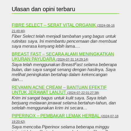
Ulasan dan opini terbaru
FIBRE SELECT – SERAT VITAL ORGANIK
(2024-08-16
21:49:46)
Fiber Select telah menjadi tambahan yang bagus untuk
rutinitas saya. Ini membantu pencernaan dan membuat
saya merasa kenyang lebih lama.…
BREAST FAST – SECARA ALAMI MENINGKATKAN
UKURAN PAYUDARA
(2024-07-31 14:29:14)
Saya telah menggunakan BreastFast selama beberapa
bulan, dan saya sangat senang dengan hasilnya. Saya
melihat peningkatan bertahap dalam kekencangan
dan…
REVAMIN ACNE CREAM – BANTUAN EFEKTIF
UNTUK JERAWAT LANJUT
(2024-07-22 01:27:38)
Krim ini sangat bagus untuk kulit saya. Saya telah
berjuang melawan jerawat selama bertahun-tahun, dan
setelah menggunakan krim ini secara…
PIPERINOX – PEMBAKAR LEMAK HERBAL
(2024-07-18
19:20:42)
Saya mencoba Piperinox selama beberapa minggu