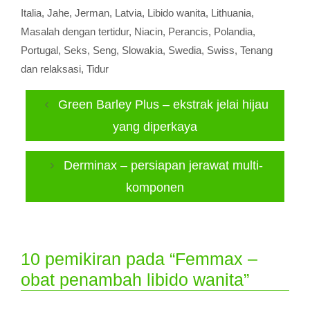
Italia
,
Jahe
,
Jerman
,
Latvia
,
Libido wanita
,
Lithuania
,
Masalah dengan tertidur
,
Niacin
,
Perancis
,
Polandia
,
Portugal
,
Seks
,
Seng
,
Slowakia
,
Swedia
,
Swiss
,
Tenang
dan relaksasi
,
Tidur
Green Barley Plus – ekstrak jelai hijau
yang diperkaya
Derminax – persiapan jerawat multi-
komponen
10 pemikiran pada “Femmax –
obat penambah libido wanita”