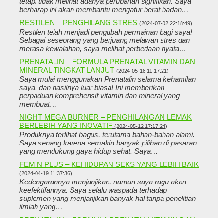
tetapi tidak melihat adanya perubahan signifikan. Saya
berharap ini akan membantu mengatur berat badan…
RESTILEN – PENGHILANG STRES
(2024-07-02 22:18:49)
Restilen telah menjadi pengubah permainan bagi saya!
Sebagai seseorang yang berjuang melawan stres dan
merasa kewalahan, saya melihat perbedaan nyata…
PRENATALIN – FORMULA PRENATAL VITAMIN DAN
MINERAL TINGKAT LANJUT
(2024-05-18 11:17:21)
Saya mulai menggunakan Prenatalin selama kehamilan
saya, dan hasilnya luar biasa! Ini memberikan
perpaduan komprehensif vitamin dan mineral yang
membuat…
NIGHT MEGA BURNER – PENGHILANGAN LEMAK
BERLEBIH YANG INOVATIF
(2024-05-12 17:17:24)
Produknya terlihat bagus, terutama bahan-bahan alami.
Saya senang karena semakin banyak pilihan di pasaran
yang mendukung gaya hidup sehat. Saya…
FEMIN PLUS – KEHIDUPAN SEKS YANG LEBIH BAIK
(2024-04-19 11:37:36)
Kedengarannya menjanjikan, namun saya ragu akan
keefektifannya. Saya selalu waspada terhadap
suplemen yang menjanjikan banyak hal tanpa penelitian
ilmiah yang…