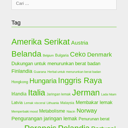
Cari
untuk:
Tag
Amerika Serikat
Austria
Belanda
Ceko
Denmark
Bulgaria
Belgium
Dukungan untuk menurunkan berat badan
Finlandia
Guarana
Herbal untuk menurunkan berat badan
Inggris Raya
Hungaria
Hongkong
Jerman
Italia
Irlandia
Jaringan lemak
Lada hitam
Membakar lemak
Latvia
Malaysia
Lemak visceral
Lithuania
Norway
Metabolisme
Memperbaiki mood
Niacin
Pengurangan jaringan lemak
Penurunan berat