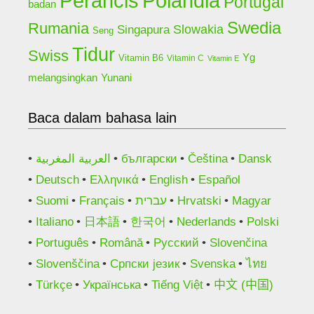
Perancis
Polandia
Portugal
badan
Swedia
Rumania
Slowakia
Singapura
Seng
Tidur
Swiss
Yg
Vitamin B6
Vitamin C
Vitamin E
Yunani
melangsingkan
Baca dalam bahasa lain
العربية المغربية
български
Čeština
Dansk
Deutsch
Ελληνικά
English
Español
Suomi
Français
עברית
Hrvatski
Magyar
Italiano
日本語
한국어
Nederlands
Polski
Português
Română
Русский
Slovenčina
Slovenščina
Српски језик
Svenska
ไทย
Türkçe
Українська
Tiếng Việt
中文 (中国)