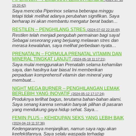
19:20:42)
Saya mencoba Piperinox selama beberapa minggu
tetapi tidak melihat adanya perubahan signifikan. Saya
berharap ini akan membantu mengatur berat badan…
RESTILEN – PENGHILANG STRES
(2024-07-02 22:18:49)
Restilen telah menjadi pengubah permainan bagi saya!
Sebagai seseorang yang berjuang melawan stres dan
merasa kewalahan, saya melihat perbedaan nyata…
PRENATALIN – FORMULA PRENATAL VITAMIN DAN
MINERAL TINGKAT LANJUT
(2024-05-18 11:17:21)
Saya mulai menggunakan Prenatalin selama kehamilan
saya, dan hasilnya luar biasa! Ini memberikan
perpaduan komprehensif vitamin dan mineral yang
membuat…
NIGHT MEGA BURNER – PENGHILANGAN LEMAK
BERLEBIH YANG INOVATIF
(2024-05-12 17:17:24)
Produknya terlihat bagus, terutama bahan-bahan alami.
Saya senang karena semakin banyak pilihan di pasaran
yang mendukung gaya hidup sehat. Saya…
FEMIN PLUS – KEHIDUPAN SEKS YANG LEBIH BAIK
(2024-04-19 11:37:36)
Kedengarannya menjanjikan, namun saya ragu akan
keefektifannya. Saya selalu waspada terhadap