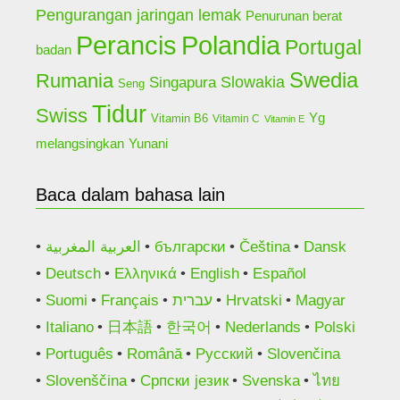
Pengurangan jaringan lemak
Penurunan berat
Perancis
Polandia
Portugal
badan
Swedia
Rumania
Slowakia
Singapura
Seng
Tidur
Swiss
Yg
Vitamin B6
Vitamin C
Vitamin E
Yunani
melangsingkan
Baca dalam bahasa lain
العربية المغربية
български
Čeština
Dansk
Deutsch
Ελληνικά
English
Español
Suomi
Français
עברית
Hrvatski
Magyar
Italiano
日本語
한국어
Nederlands
Polski
Português
Română
Русский
Slovenčina
Slovenščina
Српски језик
Svenska
ไทย