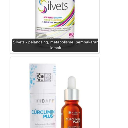
Silvets - pelangsing, metabolisme, pembakaran
lemak