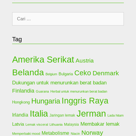
Cari
untuk:
Tag
Amerika Serikat
Austria
Belanda
Ceko
Denmark
Bulgaria
Belgium
Dukungan untuk menurunkan berat badan
Finlandia
Guarana
Herbal untuk menurunkan berat badan
Inggris Raya
Hungaria
Hongkong
Jerman
Italia
Irlandia
Jaringan lemak
Lada hitam
Membakar lemak
Latvia
Malaysia
Lemak visceral
Lithuania
Norway
Metabolisme
Memperbaiki mood
Niacin