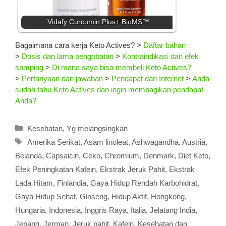
Vidafy Curcumin Plus+ BioMS™
Bagaimana cara kerja Keto Actives?
>
Daftar bahan
>
Dosis dan lama pengobatan
>
Kontraindikasi dan efek
samping
>
Di mana saya bisa membeli Keto Actives?
>
Pertanyaan dan jawaban
>
Pendapat dari Internet
>
Anda
sudah tahu Keto Actives dan ingin membagikan pendapat
Anda?
Kategori
Kesehatan
,
Yg melangsingkan
Tag
Amerika Serikat
,
Asam linoleat
,
Ashwagandha
,
Austria
,
Belanda
,
Capsaicin
,
Ceko
,
Chromium
,
Denmark
,
Diet Keto
,
Efek Peningkatan Kafein
,
Ekstrak Jeruk Pahit
,
Ekstrak
Lada Hitam
,
Finlandia
,
Gaya Hidup Rendah Karbohidrat
,
Gaya Hidup Sehat
,
Ginseng
,
Hidup Aktif
,
Hongkong
,
Hungaria
,
Indonesia
,
Inggris Raya
,
Italia
,
Jelatang India
,
Jepang
,
Jerman
,
Jeruk pahit
,
Kafein
,
Kesehatan dan