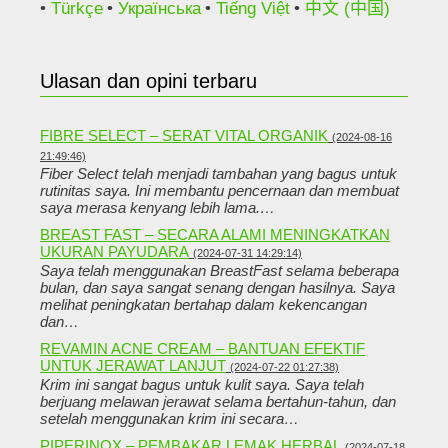
Türkçe
Українська
Tiếng Việt
中文 (中国)
Ulasan dan opini terbaru
FIBRE SELECT – SERAT VITAL ORGANIK
(2024-08-16
21:49:46)
Fiber Select telah menjadi tambahan yang bagus untuk
rutinitas saya. Ini membantu pencernaan dan membuat
saya merasa kenyang lebih lama.…
BREAST FAST – SECARA ALAMI MENINGKATKAN
UKURAN PAYUDARA
(2024-07-31 14:29:14)
Saya telah menggunakan BreastFast selama beberapa
bulan, dan saya sangat senang dengan hasilnya. Saya
melihat peningkatan bertahap dalam kekencangan
dan…
REVAMIN ACNE CREAM – BANTUAN EFEKTIF
UNTUK JERAWAT LANJUT
(2024-07-22 01:27:38)
Krim ini sangat bagus untuk kulit saya. Saya telah
berjuang melawan jerawat selama bertahun-tahun, dan
setelah menggunakan krim ini secara…
PIPERINOX – PEMBAKAR LEMAK HERBAL
(2024-07-18