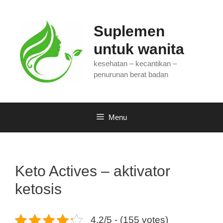
Langsung
ke
isi
Suplemen
untuk wanita
kesehatan – kecantikan –
penurunan berat badan
Menu
Keto Actives – aktivator
ketosis
4.2/5 - (155 votes)