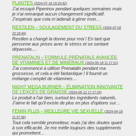
PLANTES
(2024-07-18 19:20:42)
J'ai essayé Piperinox pendant quelques semaines mais
je n'ai remarqué aucun changement significatif.
J'espérais que cela m'aiderait à gérer mon…
RESTILEN – SOULAGEMENT DU STRESS
(2024-07-02
22:18:49)
Restilen a changé la donne pour moi ! En tant que
personne aux prises avec le stress et se sentant
dépassée,…
PRENATALIN – FORMULE PRÉNATALE AVANCÉE
DE VITAMINES ET DE MINÉRAUX
(2024-05-18 11:17:21)
J'ai commencé à utiliser Prenatalin pendant ma
grossesse, et cela a été fantastique ! Il fournit un
mélange complet de vitamines…
NIGHT MEGA BURNER – ÉLIMINATION INNOVANTE
DE L’EXCÈS DE GRAISSE
(2024-05-12 17:17:24)
Le produit a l'air bien, surtout les ingrédients naturels.
J’aime le fait qu’il existe de plus en plus d’options sur…
FEMIN PLUS – MEILLEURE VIE SEXUELLE
(2024-04-19
11:37:36)
Tout cela semble prometteur, mais j’ai des doutes quant
à son efficacité. Je me méfie toujours des suppléments
qui promettent…