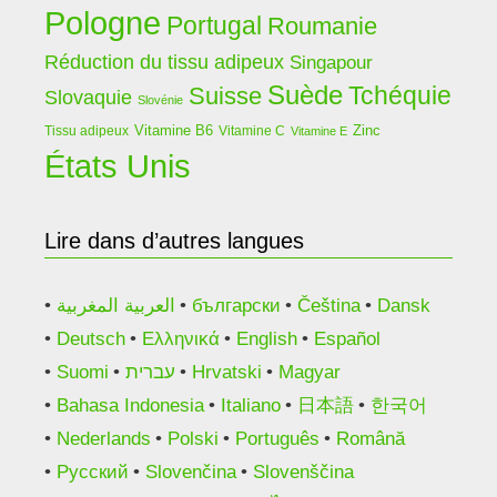
Pologne
Portugal
Roumanie
Réduction du tissu adipeux
Singapour
Suède
Tchéquie
Suisse
Slovaquie
Slovénie
Vitamine B6
Zinc
Tissu adipeux
Vitamine C
Vitamine E
États Unis
Lire dans d’autres langues
العربية المغربية
български
Čeština
Dansk
Deutsch
Ελληνικά
English
Español
Suomi
עברית
Hrvatski
Magyar
Bahasa Indonesia
Italiano
日本語
한국어
Nederlands
Polski
Português
Română
Русский
Slovenčina
Slovenščina