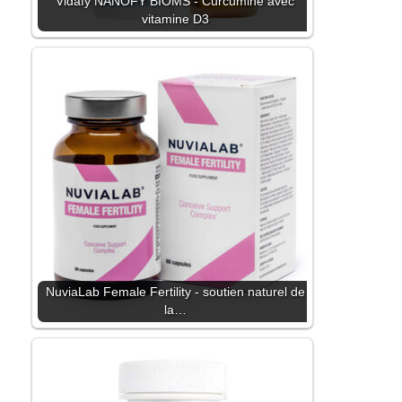
Vidafy NANOFY BIOMS - Curcumine avec
vitamine D3
NuviaLab Female Fertility - soutien naturel de
la…