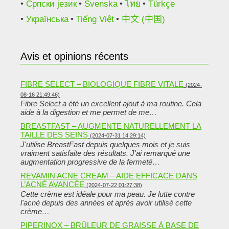
Српски језик
Svenska
ไทย
Türkçe
Українська
Tiếng Việt
中文 (中国)
Avis et opinions récents
FIBRE SELECT – BIOLOGIQUE FIBRE VITALE
(2024-
08-16 21:49:46)
Fibre Select a été un excellent ajout à ma routine. Cela
aide à la digestion et me permet de me…
BREASTFAST – AUGMENTE NATURELLEMENT LA
TAILLE DES SEINS
(2024-07-31 14:29:14)
J'utilise BreastFast depuis quelques mois et je suis
vraiment satisfaite des résultats. J'ai remarqué une
augmentation progressive de la fermeté…
REVAMIN ACNE CREAM – AIDE EFFICACE DANS
L’ACNÉ AVANCÉE
(2024-07-22 01:27:38)
Cette crème est idéale pour ma peau. Je lutte contre
l'acné depuis des années et après avoir utilisé cette
crème…
PIPERINOX – BRÛLEUR DE GRAISSE À BASE DE