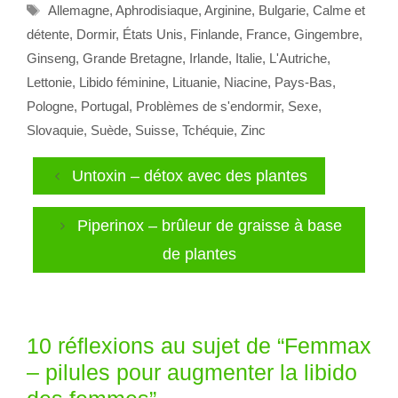
Étiquettes
Allemagne
,
Aphrodisiaque
,
Arginine
,
Bulgarie
,
Calme et
détente
,
Dormir
,
États Unis
,
Finlande
,
France
,
Gingembre
,
Ginseng
,
Grande Bretagne
,
Irlande
,
Italie
,
L'Autriche
,
Lettonie
,
Libido féminine
,
Lituanie
,
Niacine
,
Pays-Bas
,
Pologne
,
Portugal
,
Problèmes de s'endormir
,
Sexe
,
Slovaquie
,
Suède
,
Suisse
,
Tchéquie
,
Zinc
Untoxin – détox avec des plantes
Piperinox – brûleur de graisse à base
de plantes
10 réflexions au sujet de “Femmax
– pilules pour augmenter la libido