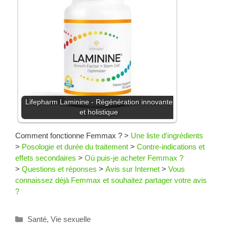
Lifepharm Laminine - Régénération innovante
et holistique
Comment fonctionne Femmax ?
>
Une liste d'ingrédients
>
Posologie et durée du traitement
>
Contre-indications et
effets secondaires
>
Où puis-je acheter Femmax ?
>
Questions et réponses
>
Avis sur Internet
>
Vous
connaissez déjà Femmax et souhaitez partager votre avis
?
Catégories
Santé
,
Vie sexuelle