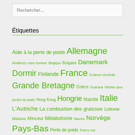
Rechercher :
Étiquettes
Allemagne
Aide à la perte de poids
Danemark
Bulgarie
Améliorez votre humeur
Belgique
France
Dormir
Finlande
Graisse viscérale
Grande Bretagne
Grèce
Guarana
Herbes pour
Italie
Hongrie
Irlande
Hong Kong
perdre du poids
L'Autriche
La combustion des graisses
Lettonie
Norvège
Métabolisme
Minceur
Malaisie
Niacine
Pays-Bas
Perte de poids
Poivre noir