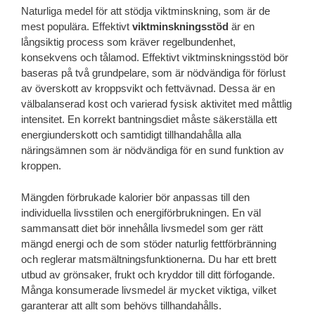
Naturliga medel för att stödja viktminskning, som är de
mest populära. Effektivt
viktminskningsstöd
är en
långsiktig process som kräver regelbundenhet,
konsekvens och tålamod. Effektivt viktminskningsstöd bör
baseras på två grundpelare, som är nödvändiga för förlust
av överskott av kroppsvikt och fettvävnad. Dessa är en
välbalanserad kost och varierad fysisk aktivitet med måttlig
intensitet. En korrekt bantningsdiet måste säkerställa ett
energiunderskott och samtidigt tillhandahålla alla
näringsämnen som är nödvändiga för en sund funktion av
kroppen.
Mängden förbrukade kalorier bör anpassas till den
individuella livsstilen och energiförbrukningen. En väl
sammansatt diet bör innehålla livsmedel som ger rätt
mängd energi och de som stöder naturlig fettförbränning
och reglerar matsmältningsfunktionerna. Du har ett brett
utbud av grönsaker, frukt och kryddor till ditt förfogande.
Många konsumerade livsmedel är mycket viktiga, vilket
garanterar att allt som behövs tillhandahålls.