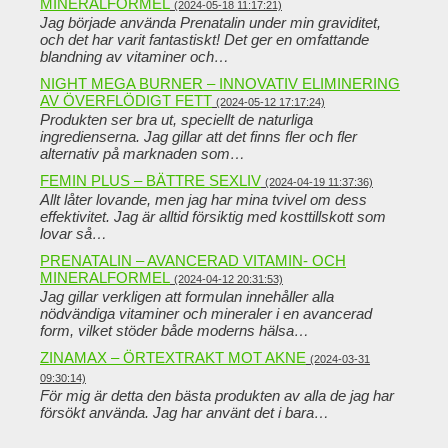
MINERALFORMEL
(2024-05-18 11:17:21)
Jag började använda Prenatalin under min graviditet,
och det har varit fantastiskt! Det ger en omfattande
blandning av vitaminer och…
NIGHT MEGA BURNER – INNOVATIV ELIMINERING
AV ÖVERFLÖDIGT FETT
(2024-05-12 17:17:24)
Produkten ser bra ut, speciellt de naturliga
ingredienserna. Jag gillar att det finns fler och fler
alternativ på marknaden som…
FEMIN PLUS – BÄTTRE SEXLIV
(2024-04-19 11:37:36)
Allt låter lovande, men jag har mina tvivel om dess
effektivitet. Jag är alltid försiktig med kosttillskott som
lovar så…
PRENATALIN – AVANCERAD VITAMIN- OCH
MINERALFORMEL
(2024-04-12 20:31:53)
Jag gillar verkligen att formulan innehåller alla
nödvändiga vitaminer och mineraler i en avancerad
form, vilket stöder både moderns hälsa…
ZINAMAX – ÖRTEXTRAKT MOT AKNE
(2024-03-31
09:30:14)
För mig är detta den bästa produkten av alla de jag har
försökt använda. Jag har använt det i bara…