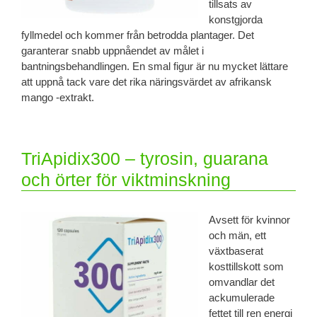
tillsats av
konstgjorda
fyllmedel och kommer från betrodda plantager. Det
garanterar snabb uppnåendet av målet i
bantningsbehandlingen. En smal figur är nu mycket lättare
att uppnå tack vare det rika näringsvärdet av afrikansk
mango -extrakt.
TriApidix300 – tyrosin, guarana
och örter för viktminskning
Avsett för kvinnor
och män, ett
växtbaserat
kosttillskott som
omvandlar det
ackumulerade
fettet till ren energi