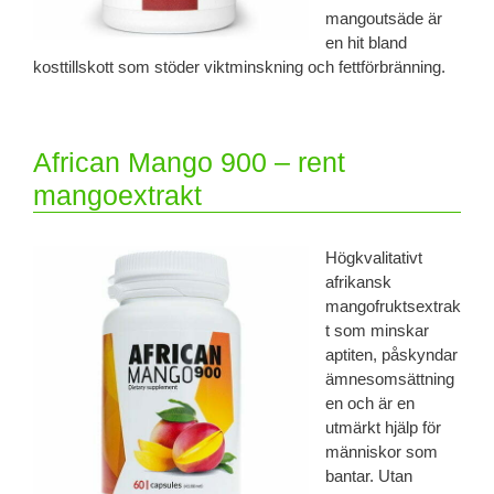
mangoutsäde är
en hit bland
kosttillskott som stöder viktminskning och fettförbränning.
African Mango 900 – rent
mangoextrakt
Högkvalitativt
afrikansk
mangofruktsextrak
t som minskar
aptiten, påskyndar
ämnesomsättning
en och är en
utmärkt hjälp för
människor som
bantar. Utan