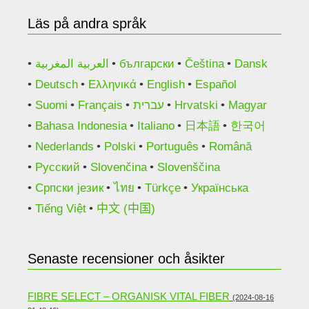
Läs på andra språk
العربية المغربية
български
Čeština
Dansk
Deutsch
Ελληνικά
English
Español
Suomi
Français
עברית
Hrvatski
Magyar
Bahasa Indonesia
Italiano
日本語
한국어
Nederlands
Polski
Português
Română
Русский
Slovenčina
Slovenščina
Српски језик
ไทย
Türkçe
Українська
Tiếng Việt
中文 (中国)
Senaste recensioner och åsikter
FIBRE SELECT – ORGANISK VITAL FIBER
(2024-08-16