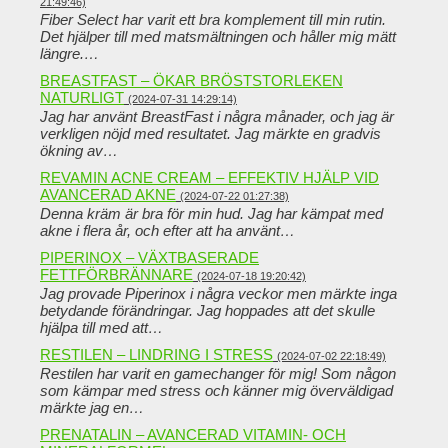
21:49:46)
Fiber Select har varit ett bra komplement till min rutin.
Det hjälper till med matsmältningen och håller mig mätt
längre.…
BREASTFAST – ÖKAR BRÖSTSTORLEKEN
NATURLIGT
(2024-07-31 14:29:14)
Jag har använt BreastFast i några månader, och jag är
verkligen nöjd med resultatet. Jag märkte en gradvis
ökning av…
REVAMIN ACNE CREAM – EFFEKTIV HJÄLP VID
AVANCERAD AKNE
(2024-07-22 01:27:38)
Denna kräm är bra för min hud. Jag har kämpat med
akne i flera år, och efter att ha använt…
PIPERINOX – VÄXTBASERADE
FETTFÖRBRÄNNARE
(2024-07-18 19:20:42)
Jag provade Piperinox i några veckor men märkte inga
betydande förändringar. Jag hoppades att det skulle
hjälpa till med att…
RESTILEN – LINDRING I STRESS
(2024-07-02 22:18:49)
Restilen har varit en gamechanger för mig! Som någon
som kämpar med stress och känner mig överväldigad
märkte jag en…
PRENATALIN – AVANCERAD VITAMIN- OCH