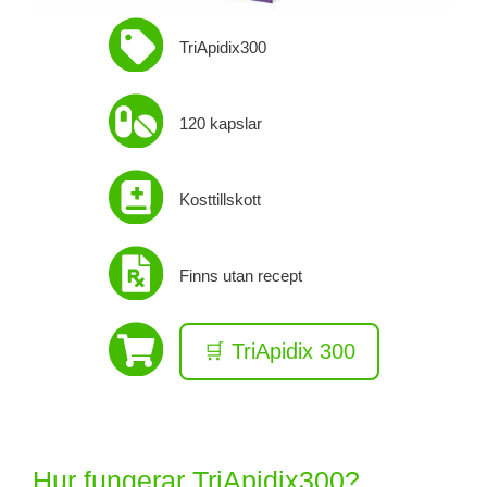
TriApidix300
120 kapslar
Kosttillskott
Finns utan recept
🛒 TriApidix 300
Hur fungerar TriApidix300?