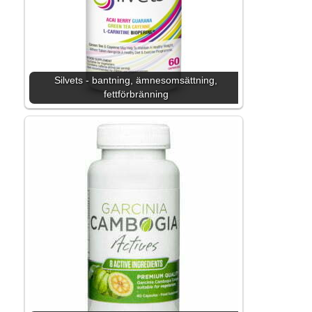
Silvets - bantning, ämnesomsättning,
fettförbränning