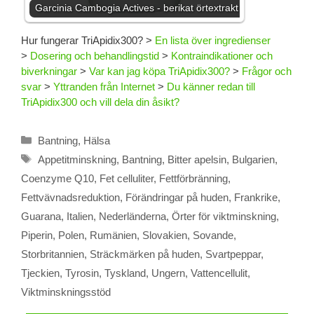
Garcinia Cambogia Actives - berikat örtextrakt
Hur fungerar TriApidix300?
>
En lista över ingredienser
>
Dosering och behandlingstid
>
Kontraindikationer och
biverkningar
>
Var kan jag köpa TriApidix300?
>
Frågor och
svar
>
Yttranden från Internet
>
Du känner redan till
TriApidix300 och vill dela din åsikt?
Kategorier
Bantning
,
Hälsa
Etiketter
Appetitminskning
,
Bantning
,
Bitter apelsin
,
Bulgarien
,
Coenzyme Q10
,
Fet celluliter
,
Fettförbränning
,
Fettvävnadsreduktion
,
Förändringar på huden
,
Frankrike
,
Guarana
,
Italien
,
Nederländerna
,
Örter för viktminskning
,
Piperin
,
Polen
,
Rumänien
,
Slovakien
,
Sovande
,
Storbritannien
,
Sträckmärken på huden
,
Svartpeppar
,
Tjeckien
,
Tyrosin
,
Tyskland
,
Ungern
,
Vattencellulit
,
Viktminskningsstöd