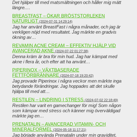
Det hjälper till med matsmältningen och håller mig mätt
längre.…
BREASTFAST – ÖKAR BRÖSTSTORLEKEN
NATURLIGT
(2024-07-31 14:29:14)
Jag har använt BreastFast i några månader, och jag är
verkligen nöjd med resultatet. Jag märkte en gradvis
ökning av…
REVAMIN ACNE CREAM – EFFEKTIV HJÄLP VID
AVANCERAD AKNE
(2024-07-22 01:27:38)
Denna kräm är bra för min hud. Jag har kämpat med
akne i flera år, och efter att ha använt…
PIPERINOX – VÄXTBASERADE
FETTFÖRBRÄNNARE
(2024-07-18 19:20:42)
Jag provade Piperinox i några veckor men märkte inga
betydande förändringar. Jag hoppades att det skulle
hjälpa till med att…
RESTILEN – LINDRING I STRESS
(2024-07-02 22:18:49)
Restilen har varit en gamechanger för mig! Som någon
som kämpar med stress och känner mig överväldigad
märkte jag en…
PRENATALIN – AVANCERAD VITAMIN- OCH
MINERALFORMEL
(2024-05-18 11:17:21)
Jag började använda Prenatalin under min graviditet,