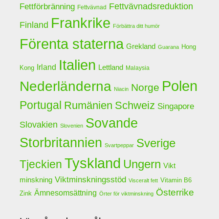
Fettförbränning
Fettvävnadsreduktion
Fettvävnad
Frankrike
Finland
Förbättra ditt humör
Förenta staterna
Grekland
Hong
Guarana
Italien
Irland
Lettland
Kong
Malaysia
Polen
Nederländerna
Norge
Niacin
Portugal
Rumänien
Schweiz
Singapore
Sovande
Slovakien
Slovenien
Storbritannien
Sverige
Svartpeppar
Tyskland
Ungern
Tjeckien
Vikt
Viktminskningsstöd
minskning
Vitamin B6
Visceralt fett
Österrike
Ämnesomsättning
Zink
Örter för viktminskning