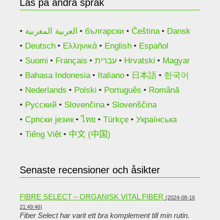
Läs på andra språk
العربية المغربية
български
Čeština
Dansk
Deutsch
Ελληνικά
English
Español
Suomi
Français
עברית
Hrvatski
Magyar
Bahasa Indonesia
Italiano
日本語
한국어
Nederlands
Polski
Português
Română
Русский
Slovenčina
Slovenščina
Српски језик
ไทย
Türkçe
Українська
Tiếng Việt
中文 (中国)
Senaste recensioner och åsikter
FIBRE SELECT – ORGANISK VITAL FIBER
(2024-08-16
21:49:46)
Fiber Select har varit ett bra komplement till min rutin.