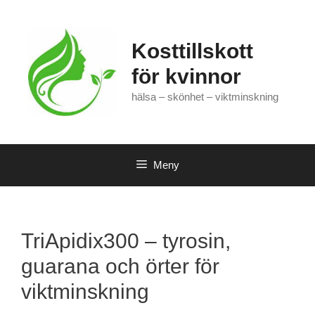
Hoppa
till
innehåll
Kosttillskott
för kvinnor
hälsa – skönhet – viktminskning
Meny
TriApidix300 – tyrosin,
guarana och örter för
viktminskning