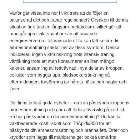
Varför går vissa inte ner i vikt trots att de följer en
balanserad diet och tränar regelbundet? Orsaken till denna
situation är oftast en långsam metabolism, vilket gör att
man går upp i vikt snabbare än att använda
energireserverna i fettvävnaden. Du kan lätt se om din
ämnesomsättning saktar ner av dess symtom. Dessa
inkluderar: ingen viktminskning trots intensiv träning,
viktökning trots att man konsumerar en liten mängd
kalorier, ansamling av fettvävnad i nya delar av kroppen,
celluliter som byggts upp, blodsockersänkning på
eftermiddagen, försämring av hårets hälsa och naglar och
läder.
Det finns också goda nyheter – du kan påskynda kroppens
ämnesomsättning och göra att förlora övervikt på kort tid.
Så hur påskyndar du din ämnesomsättning? Du kan ta
växtbaserade kosttillskott som TriApidix300 för att
påskynda din ämnesomsättning och bränna fett. Örter och
kryddor som läggs till måltiderna ger också utmärkta