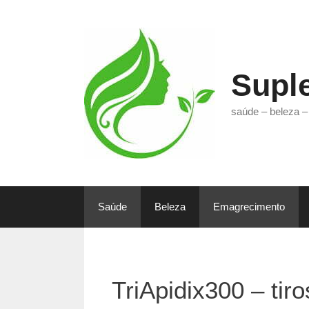
Pular
para
o
conteúdo
Supl
saúde – beleza –
Saúde
Beleza
Emagrecimento
TriApidix300 – tir