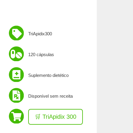
TriApidix300
120 cápsulas
Suplemento dietético
Disponível sem receita
🛒 TriApidix 300