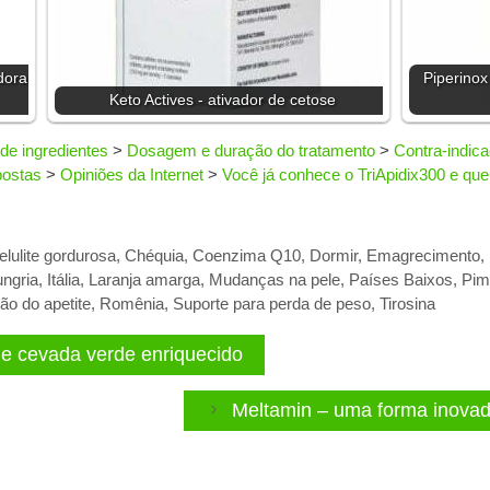
dora
Piperinox
Keto Actives - ativador de cetose
de ingredientes
>
Dosagem e duração do tratamento
>
Contra-indica
postas
>
Opiniões da Internet
>
Você já conhece o TriApidix300 e que
elulite gordurosa
,
Chéquia
,
Coenzima Q10
,
Dormir
,
Emagrecimento
,
ngria
,
Itália
,
Laranja amarga
,
Mudanças na pele
,
Países Baixos
,
Pim
o do apetite
,
Romênia
,
Suporte para perda de peso
,
Tirosina
de cevada verde enriquecido
Meltamin – uma forma inovad