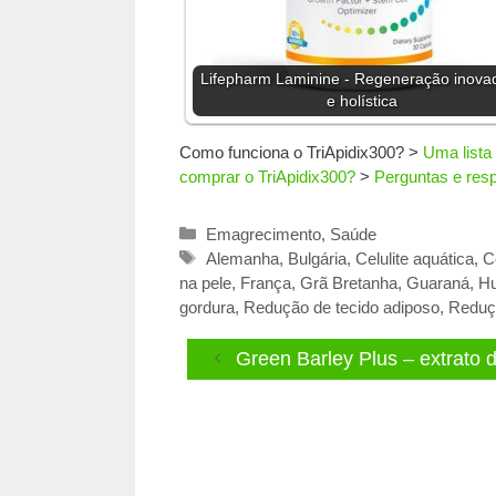
Lifepharm Laminine - Regeneração inova
e holística
Como funciona o TriApidix300?
>
Uma lista 
comprar o TriApidix300?
>
Perguntas e res
Categorias
Emagrecimento
,
Saúde
Tags
Alemanha
,
Bulgária
,
Celulite aquática
,
C
na pele
,
França
,
Grã Bretanha
,
Guaraná
,
Hu
gordura
,
Redução de tecido adiposo
,
Reduçã
Green Barley Plus – extrato 