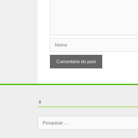
Nome
♀
Pesquisar
por: