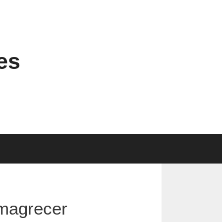
es
emagrecer