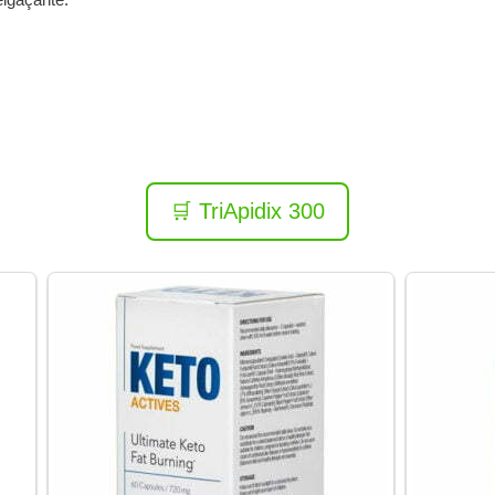
🛒 TriApidix 300