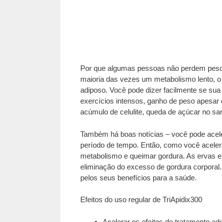
Por que algumas pessoas não perdem peso,
maioria das vezes um metabolismo lento, o
adiposo. Você pode dizer facilmente se su
exercícios intensos, ganho de peso apesar
acúmulo de celulite, queda de açúcar no sa
Também há boas notícias – você pode acele
período de tempo. Então, como você acele
metabolismo e queimar gordura. As ervas e
eliminação do excesso de gordura corporal.
pelos seus benefícios para a saúde.
Efeitos do uso regular de TriApidix300
Acelerar os efeitos do tratamento ad