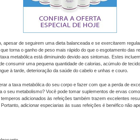
 apesar de seguirem uma dieta balanceada e se exercitarem regula
 que torna o ganho de peso mais rápido do que o esgotamento das r
a taxa metabólica está diminuindo devido aos sintomas. Estes inclu
 de consumir uma pequena quantidade de calorias, acúmulo de tecid
ngue à tarde, deterioração da saúde do cabelo e unhas e couro.
rar a taxa metabólica do seu corpo e fazer com que a perda de exc
ra o seu metabolismo? Você pode tomar suplementos de ervas como T
 temperos adicionados às refeições também trazem excelentes resu
 Portanto, adicionar especiarias às suas refeições é benéfico não
elgaçante.