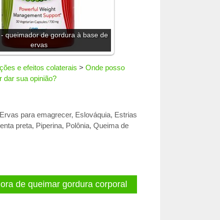
 - queimador de gordura à base de
ervas
ções e efeitos colaterais
>
Onde posso
r dar sua opinião?
Ervas para emagrecer
,
Eslováquia
,
Estrias
enta preta
,
Piperina
,
Polônia
,
Queima de
ora de queimar gordura corporal