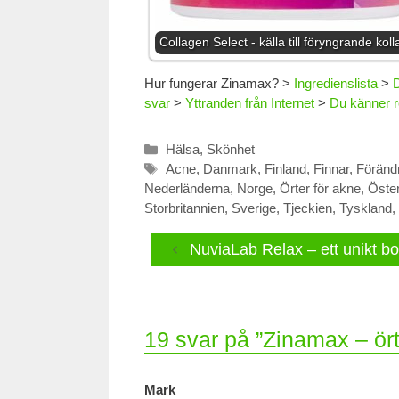
Collagen Select - källa till föryngrande kol
Hur fungerar Zinamax?
>
Ingredienslista
>
D
svar
>
Yttranden från Internet
>
Du känner re
Kategorier
Hälsa
,
Skönhet
Etiketter
Acne
,
Danmark
,
Finland
,
Finnar
,
Föränd
Nederländerna
,
Norge
,
Örter för akne
,
Öster
Storbritannien
,
Sverige
,
Tjeckien
,
Tyskland
,
NuviaLab Relax – ett unikt b
19 svar på ”Zinamax – ör
Mark