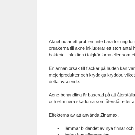
Aknehud är ett problem inte bara för ungdo
orsakerna till akne inkluderar ett stort ant
bakteriell infektion i talgkörtlarna eller som
En annan orsak till fläckar på huden kan va
mejeriprodukter och kryddiga kryddor, vilke
detta avseende.
Acne-behandling är baserad på att återställ
och eliminera skadorna som återstår efter a
Effekterna av att använda Zinamax.
Hämmar bildandet av nya finnar och
Lindrar hudinflammation.