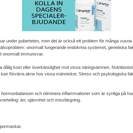
mar under puberteten, men det är också ett problem för många vuxna 
al hälsoproblem: onormalt fungerande endokrina systemet, genetiska fak
 ett onormalt immunsvar.
ra dålig kost eller överkänslighet mot vissa näringsämnen. Nutritioni
t kan förvärra akne hos vissa människor. Stress och psykologiska fak
a hormonbalansen och eliminera inflammationer som är synliga på hude
kneheling: ärr, ojämnhet och missfärgning.
 pormaskar.