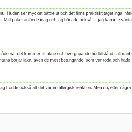
nu. Huden ser mycket bättre ut och det finns praktiskt taget inga in
ka. Mitt paket anlände idag och jag började också … jag kan inte vänt
de när det kommer till akne och övergripande hudtillstånd i allmänhet
innarna börjar läka, även de mest betungande, som var röda och hade p
h jag trodde också att det var en allergisk reaktion. Men nu, efter några d