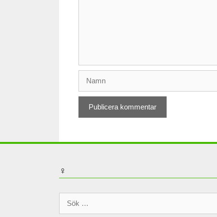
Namn
♀
Sök
efter: