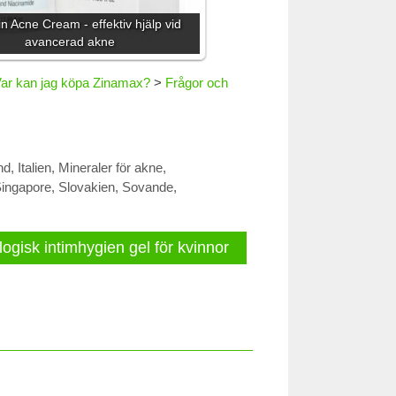
 Acne Cream - effektiv hjälp vid
avancerad akne
ar kan jag köpa Zinamax?
>
Frågor och
nd
,
Italien
,
Mineraler för akne
,
ingapore
,
Slovakien
,
Sovande
,
ogisk intimhygien gel för kvinnor