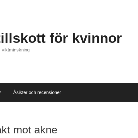
illskott för kvinnor
– viktminskning
v
Åsikter och recensioner
akt mot akne