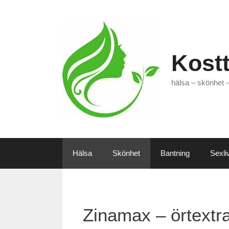
Hoppa
till
innehåll
Kostt
hälsa – skönhet 
Hälsa
Skönhet
Bantning
Sexli
Zinamax – örtextr