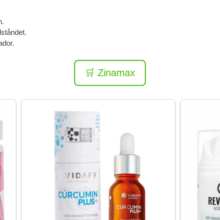
n.
lståndet.
ador.
🛒 Zinamax