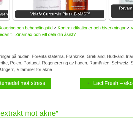
Revamin
lagen
Vidafy Curcumin Plus+ BioMS™
osering och behandlingstid
>
Kontraindikationer och biverkningar
>
V
dan till Zinamax och vill dela din åsikt?
ringar på huden
,
Förenta staterna
,
Frankrike
,
Grekland
,
Hudvård
,
Irla
rike
,
Polen
,
Portugal
,
Regenerering av huden
,
Rumänien
,
Schweiz
,
S
Ungern
,
Vitaminer för akne
otemedel mot stress
LactiFresh – ekol
textrakt mot akne”