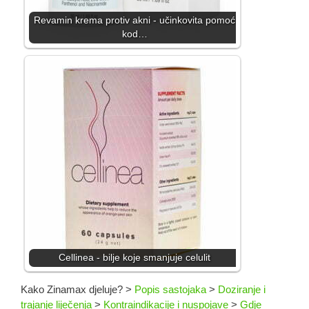
Revamin krema protiv akni - učinkovita pomoć
kod…
Cellinea - bilje koje smanjuje celulit
Kako Zinamax djeluje?
>
Popis sastojaka
>
Doziranje i
trajanje liječenja
>
Kontraindikacije i nuspojave
>
Gdje