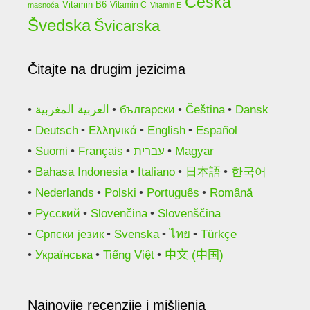
Češka
Vitamin B6
Vitamin C
masnoća
Vitamin E
Švedska
Švicarska
Čitajte na drugim jezicima
العربية المغربية
български
Čeština
Dansk
Deutsch
Ελληνικά
English
Español
Suomi
Français
עברית
Magyar
Bahasa Indonesia
Italiano
日本語
한국어
Nederlands
Polski
Português
Română
Русский
Slovenčina
Slovenščina
Српски језик
Svenska
ไทย
Türkçe
Українська
Tiếng Việt
中文 (中国)
Najnovije recenzije i mišljenja