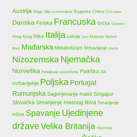
Austrija
Bugarska
Cinkov
Belgija
Bilje za mršavljenje
Crni papar
Francuska
Danska
Finska
Grčka
Guarana
Italija
Irska
Latvija
Hong Kong
Malezija
Masno
Litva
Mađarska
Metabolizam
Mršavljenje
tkivo
Niacin
Njemačka
Nizozemska
Norveška
Podrška za
Poboljšanje raspoloženja
Poljska
Portugal
mršavljenje
Rumunjska
Sagorijevanje masti
Singapur
Slovačka
Smanjenje masnog tkiva
Smanjenje
Ujedinjene
Spavanje
težine
države
Velika Britanija
Visceralna