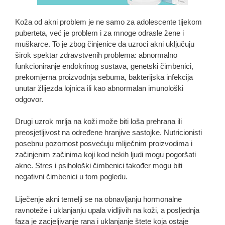
Koža od akni problem je ne samo za adolescente tijekom
puberteta, već je problem i za mnoge odrasle žene i
muškarce. To je zbog činjenice da uzroci akni uključuju
širok spektar zdravstvenih problema: abnormalno
funkcioniranje endokrinog sustava, genetski čimbenici,
prekomjerna proizvodnja sebuma, bakterijska infekcija
unutar žlijezda lojnica ili kao abnormalan imunološki
odgovor.
Drugi uzrok mrlja na koži može biti loša prehrana ili
preosjetljivost na određene hranjive sastojke. Nutricionisti
posebnu pozornost posvećuju mliječnim proizvodima i
začinjenim začinima koji kod nekih ljudi mogu pogoršati
akne. Stres i psihološki čimbenici također mogu biti
negativni čimbenici u tom pogledu.
Liječenje akni temelji se na obnavljanju hormonalne
ravnoteže i uklanjanju upala vidljivih na koži, a posljednja
faza je zacjeljivanje rana i uklanjanje štete koja ostaje