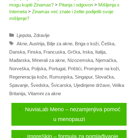
mogu kupiti Zinamax?
>
Pitanja i odgovori
>
Mišljenja s
Interneta
>
Zinamax već znate i želite podijeliti svoje
mišljenje?
Kategorije
Ljepota
,
Zdravlje
Oznake
Akne
,
Austrija
,
Bilje za akne
,
Briga o koži
,
Češka
,
Danska
,
Finska
,
Francuska
,
Grčka
,
Irska
,
Italija
,
Mađarska
,
Minerali za akne
,
Nizozemska
,
Njemačka
,
Norveška
,
Poljska
,
Portugal
,
Prištići
,
Promjene na koži
,
Regeneracija kože
,
Rumunjska
,
Singapur
,
Slovačka
,
Spavanje
,
Švedska
,
Švicarska
,
Ujedinjene države
,
Velika
Britanija
,
Vitamini za akne
NuviaLab Meno – nezamjenjiva pomoć
u menopauzi
ImpreSkin – formula za pomlađivanje