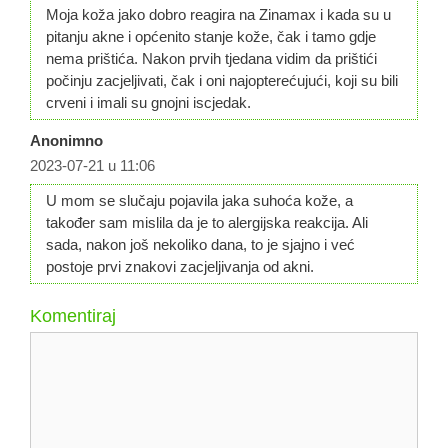
Moja koža jako dobro reagira na Zinamax i kada su u
pitanju akne i općenito stanje kože, čak i tamo gdje
nema prištića. Nakon prvih tjedana vidim da prištići
počinju zacjeljivati, čak i oni najopterećujući, koji su bili
crveni i imali su gnojni iscjedak.
Anonimno
2023-07-21 u 11:06
U mom se slučaju pojavila jaka suhoća kože, a
također sam mislila da je to alergijska reakcija. Ali
sada, nakon još nekoliko dana, to je sjajno i već
postoje prvi znakovi zacjeljivanja od akni.
Komentiraj
Komentar