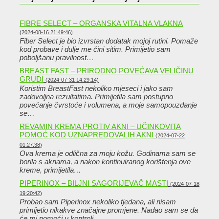
FIBRE SELECT – ORGANSKA VITALNA VLAKNA
(2024-08-16 21:49:46)
Fiber Select je bio izvrstan dodatak mojoj rutini. Pomaže
kod probave i dulje me čini sitim. Primijetio sam
poboljšanu pravilnost…
BREAST FAST – PRIRODNO POVEĆAVA VELIČINU
GRUDI
(2024-07-31 14:29:14)
Koristim BreastFast nekoliko mjeseci i jako sam
zadovoljna rezultatima. Primijetila sam postupno
povećanje čvrstoće i volumena, a moje samopouzdanje
se…
REVAMIN KREMA PROTIV AKNI – UČINKOVITA
POMOĆ KOD UZNAPREDOVALIH AKNI
(2024-07-22
01:27:38)
Ova krema je odlična za moju kožu. Godinama sam se
borila s aknama, a nakon kontinuiranog korištenja ove
kreme, primijetila…
PIPERINOX – BILJNI SAGORIJEVAČ MASTI
(2024-07-18
19:20:42)
Probao sam Piperinox nekoliko tjedana, ali nisam
primijetio nikakve značajne promjene. Nadao sam se da
će mi pomoći u kontroli…