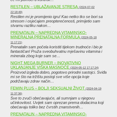
RESTILEN – UBLAŽAVANJE STRESA
(2024-07-02
22:18:49)
Restilen mi je promijenio igru! Kao netko tko se bori sa
stresom i osjećajem preopterećenosti, primijetio sam
stvarnu razliku nakon…
PRENATALIN – NAPREDNA VITAMINSKO-
MINERALNA PRENATALNA FORMULA
(2024-05-18
11:17:21)
Prenatalin sam počela koristiti tijekom trudnoće i bio je
fantastičan! Pruža sveobuhvatnu mješavinu vitamina i
minerala zbog koje sam se…
NIGHT MEGA BURNER – INOVATIVNO
UKLANJANJE VIŠKA MASNOĆE
(2024-05-12 17:17:24)
Proizvod izgleda dobro, pogotovo prirodni sastojci. Sviđa
mi se što na tržištu postoji sve više opcija koje
podržavaju zdrav način…
FEMIN PLUS – BOLJI SEKSUALNI ŽIVOT
(2024-04-19
11:37:36)
Sve to zvuči obećavajuće, ali sumnjam u njegovu
učinkovitost. Uvijek sam oprezan prema dodacima koji
obećavaju toliko bez čvrstih znanstvenih…
PRENATALIN – NAPREDNA VITAMINSKO-