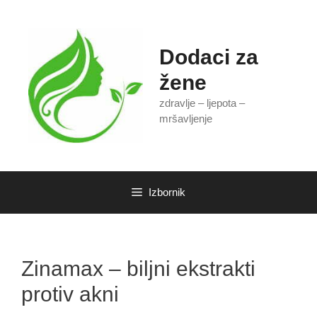
Preskoči
na
sadržaj
Dodaci za
žene
zdravlje – ljepota –
mršavljenje
Izbornik
Zinamax – biljni ekstrakti
protiv akni