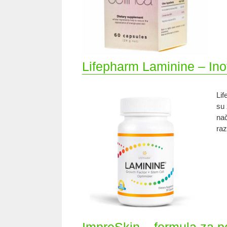
Lifepharm Laminine – Inov
Lif
su 
nač
raz