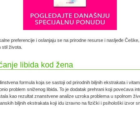
okalne preferencije i oslanjaju se na prirodne resurse i nasljeđe Češke
stil života.
anje libida kod žena
instvena formula koja se sastoji od prirodnih biljnih ekstrakata i vit
onio problem sniženog libida. To je dodatak prehrani koji povećava int
tala kao rezultat znanstvene analize uzroka problema u spolnom život
anskih biljnih ekstrakata koji idu izravno na fizički i psihološki izv