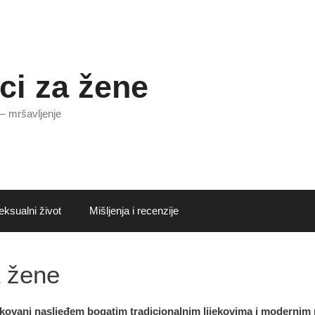
ci za žene
 – mršavljenje
eksualni život
Mišljenja i recenzije
a žene
ikovani nasljeđem bogatim tradicionalnim lijekovima i modernim 