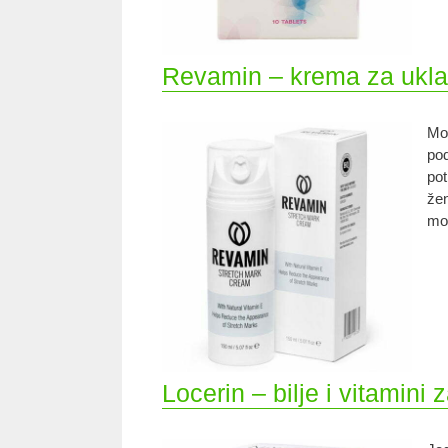
Revamin – krema za uklanj
Mod
pod
pot
žen
mog
Locerin – bilje i vitamini