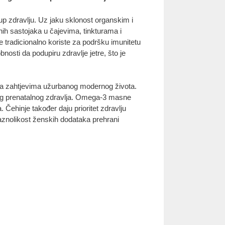
tup zdravlju. Uz jaku sklonost organskim i
ih sastojaka u čajevima, tinkturama i
e tradicionalno koriste za podršku imunitetu
nosti da podupiru zdravlje jetre, što je
e sa zahtjevima užurbanog modernog života.
jućeg prenatalnog zdravlja. Omega-3 masne
a. Čehinje također daju prioritet zdravlju
 raznolikost ženskih dodataka prehrani