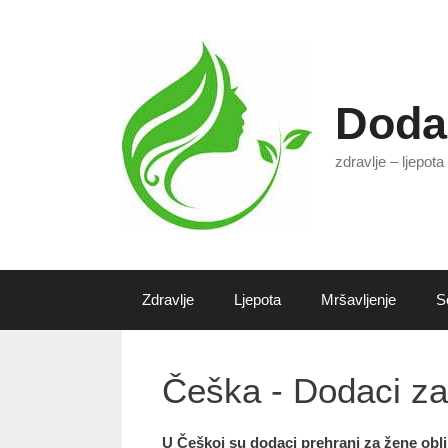
Preskoči
na
sadržaj
Doda
zdravlje – ljepota
Zdravlje
Ljepota
Mršavljenje
S
Češka - Dodaci z
U Češkoj su dodaci prehrani za žene obl