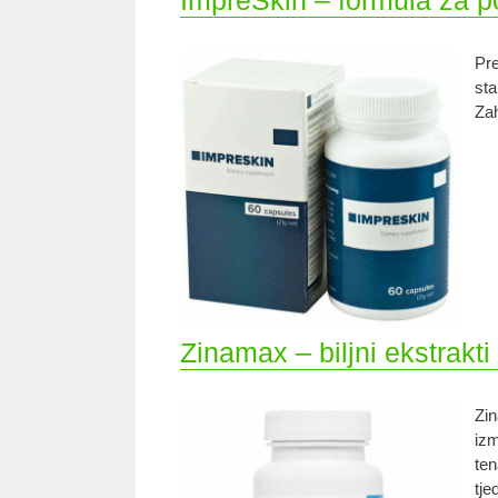
ImpreSkin – formula za 
Pre
sta
Zah
Zinamax – biljni ekstrakti 
Zin
izm
ten
tje