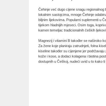
Čehinje već dugo cijene snagu regionalnog bi
lokalnim sastojcima, mnoge Čehinje odabiru 
biljnim lijekovima. Popularni suplementi u Č
tijekom hladnijih mjeseci. Osim toga, kopriva
kamen temeljac tradicionalnih čeških ljekovit
Magnezij i vitamini B također se naširoko k
Za žene koje planiraju zatrudnjeti, folna k
kiseline također su cijenjene jer podržavaju zd
kože i kose, a dodaci kolagena i biotina pos
dostupnih u Češkoj, nudeći uvid u to kako ti