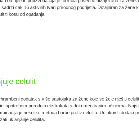
an od rijetkih proizvoda čija je formula posebno dizajnirana za žene
i sadrži čak 16 aktivnih tvari prirodnog podrijetla. Dizajniran za žene koj
tititi kosu od opadanja.
uje celulit
hrambeni dodatak s više sastojaka za žene koje se žele riješiti celuli
ini upotrebom prirodnih ekstrakata s dokumentiranim učincima. Najsig
binacija je nekoliko metoda borbe protiv celulita. Učinkoviti dodaci 
zati uklanjanje celulita.