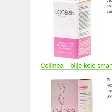
Jed
koj
zaš
Cellinea – bilje koje smanj
Pre
raz
kom
ubr