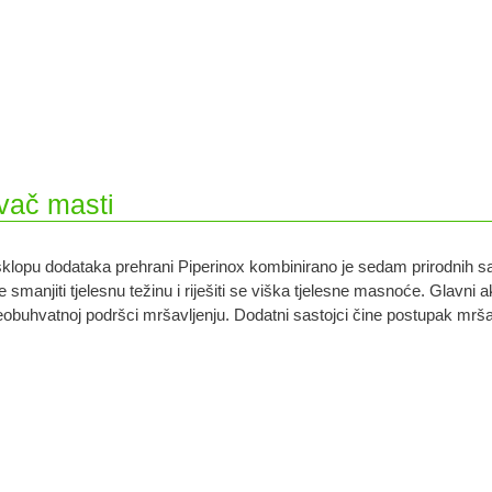
evač masti
klopu dodataka prehrani Piperinox kombinirano je sedam prirodnih sas
e smanjiti tjelesnu težinu i riješiti se viška tjelesne masnoće. Glavni ak
obuhvatnoj podršci mršavljenju. Dodatni sastojci čine postupak mršavl