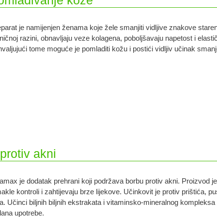
pomlađivanje kože
parat je namijenjen ženama koje žele smanjiti vidljive znakove staren
ničnoj razini, obnavljaju veze kolagena, poboljšavaju napetost i elas
valjujući tome moguće je pomladiti kožu i postići vidljiv učinak smanj
protiv akni
amax je dodatak prehrani koji podržava borbu protiv akni. Proizvod j
akle kontroli i zahtijevaju brze lijekove. Učinkovit je protiv prištića, p
a. Učinci biljnih biljnih ekstrakata i vitaminsko-mineralnog kompleksa
dana upotrebe.