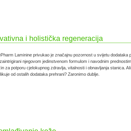
ativna i holistička regeneracija
ePharm Laminine privukao je značajnu pozornost u svijetu dodataka pre
zaintrigirani njegovom jedinstvenom formulom i navodnim prednostim
in za potporu cjelokupnog zdravlja, vitalnosti i obnavljanja stanica. Al
likuje od ostalih dodataka prehrani? Zaronimo dublje.