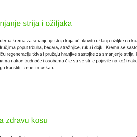
anje strija i ožiljaka
erna krema za smanjenje strija koja učinkovito uklanja ožiljke na koži 
ručjima poput trbuha, bedara, stražnjice, ruku i dojki. Krema se sastoji
iču regeneraciju tkiva i pružaju hranjive sastojke za smanjenje strija
ama nakon trudnoće i osobama čije su se strije pojavile na koži nako
u koristiti i žene i muškarci.
 za zdravu kosu