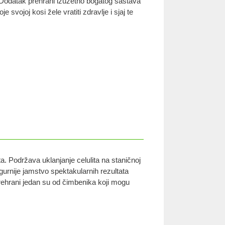
. Dodatak prehrani izuzetno bogatog sastava
e svojoj kosi žele vratiti zdravlje i sjaj te
ta. Podržava uklanjanje celulita na staničnoj
urnije jamstvo spektakularnih rezultata
prehrani jedan su od čimbenika koji mogu