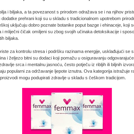
lja i biljaka, a ta povezanost s prirodom odražava se i na njihov pris
dodatke prehrani koji su u skladu s tradicionalnom upotrebom prirodn
eškoj uključuju dobro poznate botanike poput bazge i ehinaceje, koji s
 i mliječni čičak omiljeni su zbog svojih učinaka detoksikacije i sposob
ih biljaka.
oriste za kontrolu stresa i podršku razinama energije, usklađujući s
iselina i željezo bitni su dodaci koji pomažu u osiguravanju odgovara
ravlje srca i mentalnu jasnoću, često potječu iz ribljih ili biljnih izvor
taju popularni za održavanje ljepote iznutra. Ova kategorija istražuje
 proizvodi mogu podupirati zdravlje u skladu s češkom tradicijom.