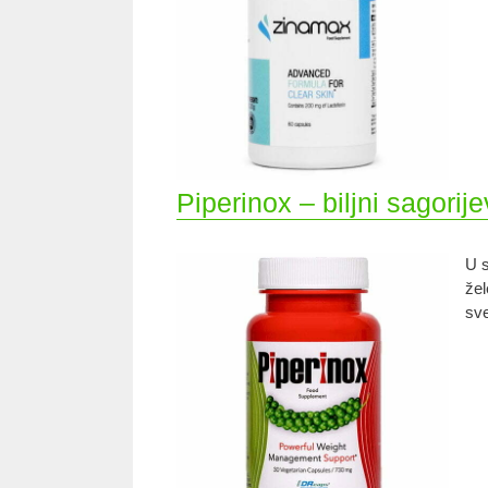
Piperinox – biljni sagorij
U s
žel
sve