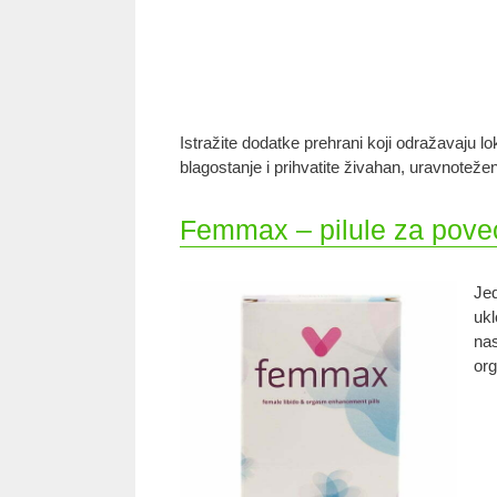
Istražite dodatke prehrani koji odražavaju l
blagostanje i prihvatite živahan, uravnotežen 
Femmax – pilule za poveć
Jed
ukl
nas
org