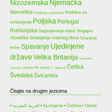
Njemačka
Nizozemska
Norveška
Podrška za
Poboljšanje raspoloženja
Poljska
Portugal
mršavljenje
Rumunjska
Sagorijevanje masti
Singapur
Slovačka
Smanjenje masnog tkiva
Smanjenje
Ujedinjene
Spavanje
težine
države
Velika Britanija
Visceralna
Češka
Vitamin B6
Vitamin C
masnoća
Vitamin E
Švedska
Švicarska
Čitajte na drugim jezicima
العربية المغربية
български
Čeština
Dansk