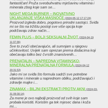
fantastičan! Pruža sveobuhvatnu mješavinu vitamina i
minerala zbog koje sam se…
NIGHT MEGA BURNER – INOVATIVNO
UKLANJANJE VIŠKA MASNOĆE
(2024-05-12 17:17:24)
Proizvod izgleda dobro, pogotovo prirodni sastojci. Sviđa
mi se što na tržištu postoji sve više opcija koje
podržavaju zdrav način…
FEMIN PLUS – BOLJI SEKSUALNI ŽIVOT
(2024-04-19
11:37:36)
Sve to zvuči obećavajuće, ali sumnjam u njegovu
učinkovitost. Uvijek sam oprezan prema dodacima koji
obećavaju toliko bez čvrstih znanstvenih…
PRENATALIN – NAPREDNA VITAMINSKO-
MINERALNA PRENATALNA FORMULA
(2024-04-12
20:31:53)
Jako mi se sviđa što formula sadrži sve potrebne
vitamine i minerale u naprednom obliku, podržavajući i
zdravlje majke i…
ZINAMAX – BILJNI EKSTRAKTI PROTIV AKNI
(2024-03-
31 09:30:14)
Za mene je ovo najbolji proizvod od svih koje sam
probala koristiti. Koristim ga tek mjesec dana i koža
mi…