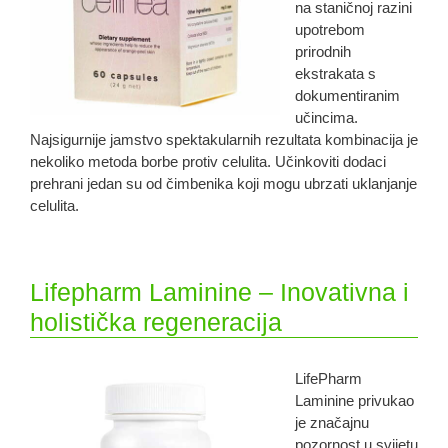
na staničnoj razini
upotrebom
prirodnih
ekstrakata s
dokumentiranim
učincima.
Najsigurnije jamstvo spektakularnih rezultata kombinacija je
nekoliko metoda borbe protiv celulita. Učinkoviti dodaci
prehrani jedan su od čimbenika koji mogu ubrzati uklanjanje
celulita.
Lifepharm Laminine – Inovativna i
holistička regeneracija
LifePharm
Laminine privukao
je značajnu
pozornost u svijetu