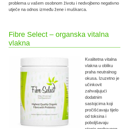
problema u vašem osobnom životu i nedvojbeno negativno
utječe na odnos između žene i muškarca.
Fibre Select – organska vitalna
vlakna
Kvalitetna vitalna
vlakna u obliku
praha neutralnog
okusa. Izuzetno je
učinkovit
zahvaljujući
dodatnim
sastojcima koji
pročišćavaju tijelo
od toksina i
poboljšavaju
stanje probavnog