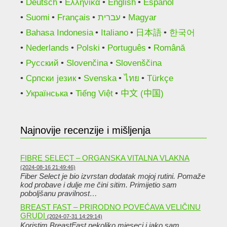
Deutsch
Ελληνικά
English
Español
Suomi
Français
עברית
Magyar
Bahasa Indonesia
Italiano
日本語
한국어
Nederlands
Polski
Português
Română
Русский
Slovenčina
Slovenščina
Српски језик
Svenska
ไทย
Türkçe
Українська
Tiếng Việt
中文 (中国)
Najnovije recenzije i mišljenja
FIBRE SELECT – ORGANSKA VITALNA VLAKNA
(2024-08-16 21:49:46)
Fiber Select je bio izvrstan dodatak mojoj rutini. Pomaže
kod probave i dulje me čini sitim. Primijetio sam
poboljšanu pravilnost…
BREAST FAST – PRIRODNO POVEĆAVA VELIČINU
GRUDI
(2024-07-31 14:29:14)
Koristim BreastFast nekoliko mjeseci i jako sam