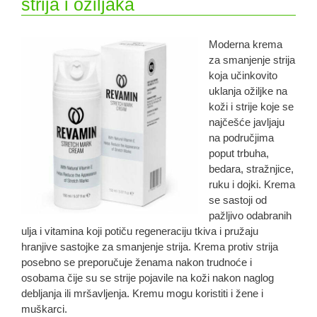
strija i ožiljaka
Moderna krema
za smanjenje strija
koja učinkovito
uklanja ožiljke na
koži i strije koje se
najčešće javljaju
na područjima
poput trbuha,
bedara, stražnjice,
ruku i dojki. Krema
se sastoji od
pažljivo odabranih
ulja i vitamina koji potiču regeneraciju tkiva i pružaju
hranjive sastojke za smanjenje strija. Krema protiv strija
posebno se preporučuje ženama nakon trudnoće i
osobama čije su se strije pojavile na koži nakon naglog
debljanja ili mršavljenja. Kremu mogu koristiti i žene i
muškarci.