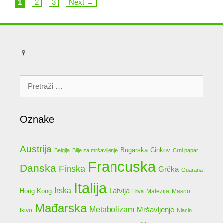
Page
Page
Page
1
2
3
Next
→
♀
Pretraži:
Oznake
Austrija
Bugarska
Cinkov
Belgija
Bilje za mršavljenje
Crni papar
Francuska
Danska
Finska
Grčka
Guarana
Italija
Irska
Latvija
Hong Kong
Malezija
Masno
Litva
Mađarska
Metabolizam
Mršavljenje
tkivo
Niacin