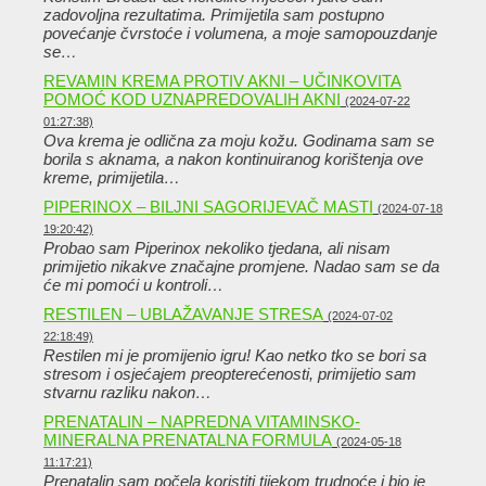
zadovoljna rezultatima. Primijetila sam postupno
povećanje čvrstoće i volumena, a moje samopouzdanje
se…
REVAMIN KREMA PROTIV AKNI – UČINKOVITA
POMOĆ KOD UZNAPREDOVALIH AKNI
(2024-07-22
01:27:38)
Ova krema je odlična za moju kožu. Godinama sam se
borila s aknama, a nakon kontinuiranog korištenja ove
kreme, primijetila…
PIPERINOX – BILJNI SAGORIJEVAČ MASTI
(2024-07-18
19:20:42)
Probao sam Piperinox nekoliko tjedana, ali nisam
primijetio nikakve značajne promjene. Nadao sam se da
će mi pomoći u kontroli…
RESTILEN – UBLAŽAVANJE STRESA
(2024-07-02
22:18:49)
Restilen mi je promijenio igru! Kao netko tko se bori sa
stresom i osjećajem preopterećenosti, primijetio sam
stvarnu razliku nakon…
PRENATALIN – NAPREDNA VITAMINSKO-
MINERALNA PRENATALNA FORMULA
(2024-05-18
11:17:21)
Prenatalin sam počela koristiti tijekom trudnoće i bio je