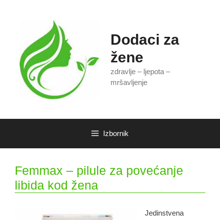
Preskoči
na
sadržaj
Dodaci za
žene
zdravlje – ljepota –
mršavljenje
Izbornik
Femmax – pilule za povećanje
libida kod žena
Jedinstvena