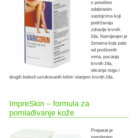
s posebno
odabranim
sastojcima koji
podržavaju
zdravlje krvnih
žila. Namijenjen je
ženama koje pate
od proširenih
vena, pucanja
krvnih žila,
oticanja nogu i
drugih bolesti uzrokovanih lošim stanjem krvnih žila.
ImpreSkin – formula za
pomlađivanje kože
Preparat je
namijenjen