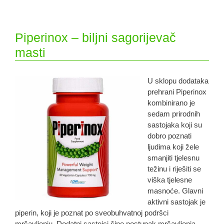
Piperinox – biljni sagorijevač
masti
U sklopu dodataka
prehrani Piperinox
kombinirano je
sedam prirodnih
sastojaka koji su
dobro poznati
ljudima koji žele
smanjiti tjelesnu
težinu i riješiti se
viška tjelesne
masnoće. Glavni
aktivni sastojak je
piperin, koji je poznat po sveobuhvatnoj podršci
mršavljenju. Dodatni sastojci čine postupak mršavljenja