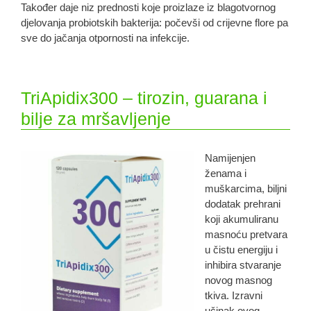
Također daje niz prednosti koje proizlaze iz blagotvornog
djelovanja probiotskih bakterija: počevši od crijevne flore pa
sve do jačanja otpornosti na infekcije.
TriApidix300 – tirozin, guarana i
bilje za mršavljenje
Namijenjen
ženama i
muškarcima, biljni
dodatak prehrani
koji akumuliranu
masnoću pretvara
u čistu energiju i
inhibira stvaranje
novog masnog
tkiva. Izravni
učinak ovog