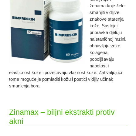
ženama koje žele
smanjiti vidljive
znakove starenja
kože. Sastojci
pripravka djeluju
na staničnoj razini,
obnavljaju veze
kolagena,
poboljšavaju
napetost i
elastičnost kože i povećavaju vlažnost kože. Zahvaljujući
tome moguće je pomladiti kožu i postići vidljiv učinak
smanjenja bora.
Zinamax – biljni ekstrakti protiv
akni