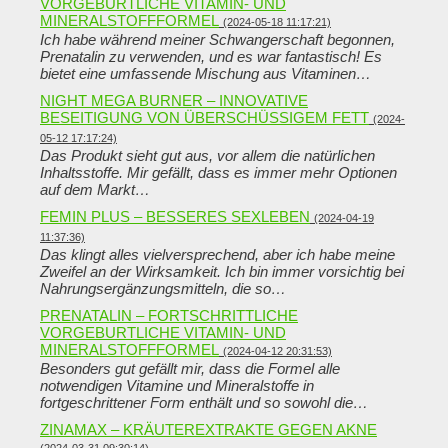
VORGEBURTLICHE VITAMIN- UND
MINERALSTOFFFORMEL
(2024-05-18 11:17:21)
Ich habe während meiner Schwangerschaft begonnen,
Prenatalin zu verwenden, und es war fantastisch! Es
bietet eine umfassende Mischung aus Vitaminen…
NIGHT MEGA BURNER – INNOVATIVE
BESEITIGUNG VON ÜBERSCHÜSSIGEM FETT
(2024-
05-12 17:17:24)
Das Produkt sieht gut aus, vor allem die natürlichen
Inhaltsstoffe. Mir gefällt, dass es immer mehr Optionen
auf dem Markt…
FEMIN PLUS – BESSERES SEXLEBEN
(2024-04-19
11:37:36)
Das klingt alles vielversprechend, aber ich habe meine
Zweifel an der Wirksamkeit. Ich bin immer vorsichtig bei
Nahrungsergänzungsmitteln, die so…
PRENATALIN – FORTSCHRITTLICHE
VORGEBURTLICHE VITAMIN- UND
MINERALSTOFFFORMEL
(2024-04-12 20:31:53)
Besonders gut gefällt mir, dass die Formel alle
notwendigen Vitamine und Mineralstoffe in
fortgeschrittener Form enthält und so sowohl die…
ZINAMAX – KRÄUTEREXTRAKTE GEGEN AKNE