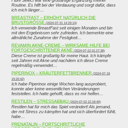
Fibre Select war eine großartige Ergänzung meiner
Routine. Es hilft bei der Verdauung und sorgt dafür, dass
ich mich länger…
BREASTFAST – ERHÖHT NATÜRLICH DIE
BRUSTGRÖSSE
(2024-07-31 14:29:14)
Ich verwende BreastFast seit einigen Monaten und bin
mit den Ergebnissen sehr zufrieden. Ich bemerkte eine
allmähliche Zunahme der Festigkeit…
REVAMIN AKNE-CREME – WIRKSAME HILFE BEI
FORTGESCHRITTENER AKNE
(2024-07-22 01:27:38)
Diese Creme ist großartig für meine Haut. Ich kämpfe
seit Jahren mit Akne und nachdem ich diese Creme
regelmäßig verwendet…
PIPERINOX – KRÄUTERFETTBRENNER
(2024-07-18
19:20:42)
Ich habe Piperinox einige Wochen lang ausprobiert,
konnte aber keine wesentlichen Veränderungen
feststellen. Ich hatte gehofft, dass es mir helfen…
RESTILEN – STRESSABBAU
(2024-07-02 22:18:49)
Restilen hat für mich das Spiel verändert! Als jemand,
der mit Stress zu kämpfen hat und sich überfordert fühlt,
habe…
PRENATALIN – FORTSCHRITTLICHE