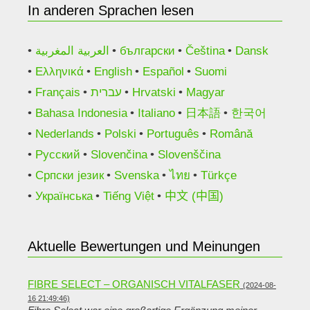
In anderen Sprachen lesen
العربية المغربية
български
Čeština
Dansk
Ελληνικά
English
Español
Suomi
Français
עברית
Hrvatski
Magyar
Bahasa Indonesia
Italiano
日本語
한국어
Nederlands
Polski
Português
Română
Русский
Slovenčina
Slovenščina
Српски језик
Svenska
ไทย
Türkçe
Українська
Tiếng Việt
中文 (中国)
Aktuelle Bewertungen und Meinungen
FIBRE SELECT – ORGANISCH VITALFASER
(2024-08-
16 21:49:46)