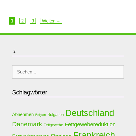
Seite
Seite
Seite
1
2
3
Weiter
→
♀
Suche
nach:
Schlagwörter
Deutschland
Abnehmen
Bulgarien
Belgien
Dänemark
Fettgewebereduktion
Fettgewebe
Frankreich