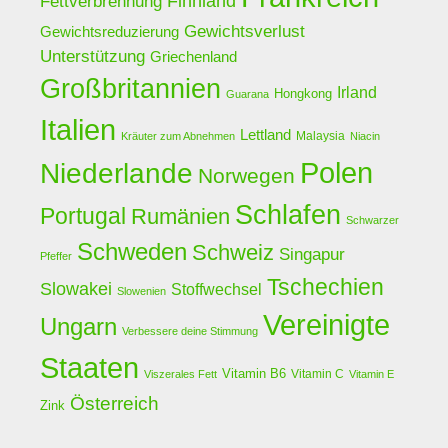
Finnland
Fettverbrennung
Gewichtsverlust
Gewichtsreduzierung
Unterstützung
Griechenland
Großbritannien
Irland
Hongkong
Guarana
Italien
Lettland
Malaysia
Kräuter zum Abnehmen
Niacin
Polen
Niederlande
Norwegen
Schlafen
Portugal
Rumänien
Schwarzer
Schweden
Schweiz
Singapur
Pfeffer
Tschechien
Slowakei
Stoffwechsel
Slowenien
Vereinigte
Ungarn
Verbessere deine Stimmung
Staaten
Vitamin B6
Vitamin C
Viszerales Fett
Vitamin E
Österreich
Zink