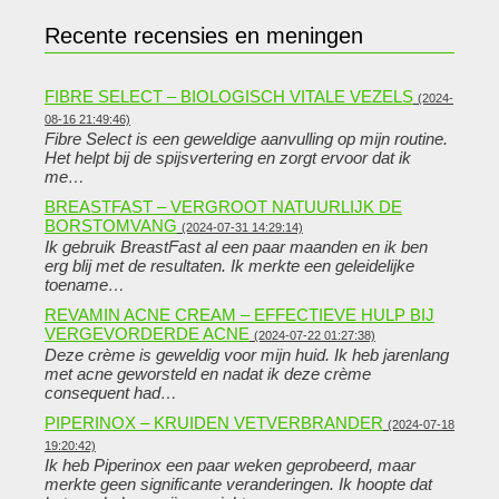
Recente recensies en meningen
FIBRE SELECT – BIOLOGISCH VITALE VEZELS
(2024-
08-16 21:49:46)
Fibre Select is een geweldige aanvulling op mijn routine.
Het helpt bij de spijsvertering en zorgt ervoor dat ik
me…
BREASTFAST – VERGROOT NATUURLIJK DE
BORSTOMVANG
(2024-07-31 14:29:14)
Ik gebruik BreastFast al een paar maanden en ik ben
erg blij met de resultaten. Ik merkte een geleidelijke
toename…
REVAMIN ACNE CREAM – EFFECTIEVE HULP BIJ
VERGEVORDERDE ACNE
(2024-07-22 01:27:38)
Deze crème is geweldig voor mijn huid. Ik heb jarenlang
met acne geworsteld en nadat ik deze crème
consequent had…
PIPERINOX – KRUIDEN VETVERBRANDER
(2024-07-18
19:20:42)
Ik heb Piperinox een paar weken geprobeerd, maar
merkte geen significante veranderingen. Ik hoopte dat