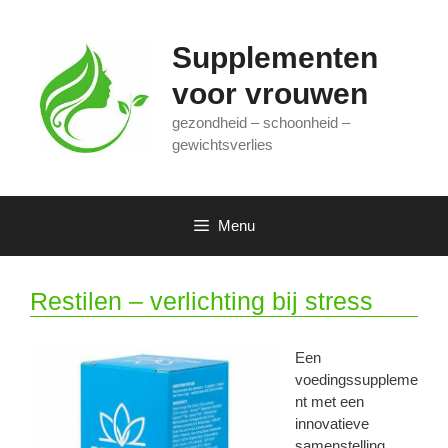
Ga
naar
Supplementen
de
inhoud
voor vrouwen
gezondheid – schoonheid –
gewichtsverlies
Menu
Restilen – verlichting bij stress
Een
voedingssuppleme
nt met een
innovatieve
samenstelling,