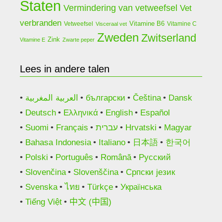
Staten
Vermindering van vetweefsel
Vet
verbranden
Vitamine B6
Vetweefsel
Vitamine C
Visceraal vet
Zweden
Zwitserland
Zink
Vitamine E
Zwarte peper
Lees in andere talen
العربية المغربية
български
Čeština
Dansk
Deutsch
Ελληνικά
English
Español
Suomi
Français
עברית
Hrvatski
Magyar
Bahasa Indonesia
Italiano
日本語
한국어
Polski
Português
Română
Русский
Slovenčina
Slovenščina
Српски језик
Svenska
ไทย
Türkçe
Українська
Tiếng Việt
中文 (中国)