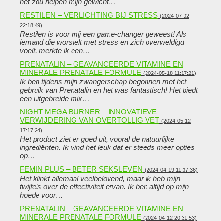
het zou helpen mijn gewicht…
RESTILEN – VERLICHTING BIJ STRESS
(2024-07-02
22:18:49)
Restilen is voor mij een game-changer geweest! Als
iemand die worstelt met stress en zich overweldigd
voelt, merkte ik een…
PRENATALIN – GEAVANCEERDE VITAMINE EN
MINERALE PRENATALE FORMULE
(2024-05-18 11:17:21)
Ik ben tijdens mijn zwangerschap begonnen met het
gebruik van Prenatalin en het was fantastisch! Het biedt
een uitgebreide mix…
NIGHT MEGA BURNER – INNOVATIEVE
VERWIJDERING VAN OVERTOLLIG VET
(2024-05-12
17:17:24)
Het product ziet er goed uit, vooral de natuurlijke
ingrediënten. Ik vind het leuk dat er steeds meer opties
op…
FEMIN PLUS – BETER SEKSLEVEN
(2024-04-19 11:37:36)
Het klinkt allemaal veelbelovend, maar ik heb mijn
twijfels over de effectiviteit ervan. Ik ben altijd op mijn
hoede voor…
PRENATALIN – GEAVANCEERDE VITAMINE EN
MINERALE PRENATALE FORMULE
(2024-04-12 20:31:53)