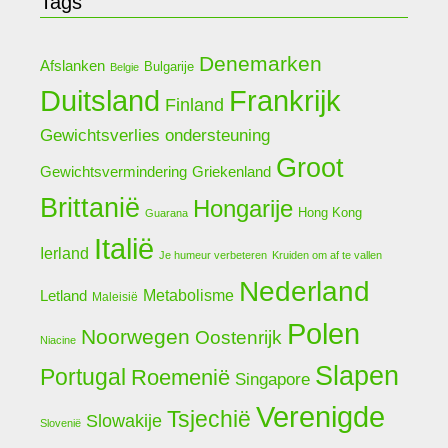
Tags
Denemarken
Afslanken
Bulgarije
Belgie
Duitsland
Frankrijk
Finland
Gewichtsverlies ondersteuning
Groot
Griekenland
Gewichtsvermindering
Brittanië
Hongarije
Hong Kong
Guarana
Italië
Ierland
Je humeur verbeteren
Kruiden om af te vallen
Nederland
Letland
Metabolisme
Maleisië
Polen
Noorwegen
Oostenrijk
Niacine
Slapen
Portugal
Roemenië
Singapore
Verenigde
Tsjechië
Slowakije
Slovenië