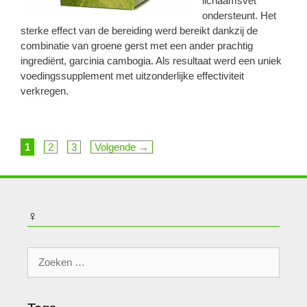
lichaamsvet
ondersteunt. Het
sterke effect van de bereiding werd bereikt dankzij de
combinatie van groene gerst met een ander prachtig
ingrediënt, garcinia cambogia. Als resultaat werd een uniek
voedingssupplement met uitzonderlijke effectiviteit
verkregen.
Pagina
Pagina
Pagina
1
2
3
Volgende
→
♀
Zoek
naar: