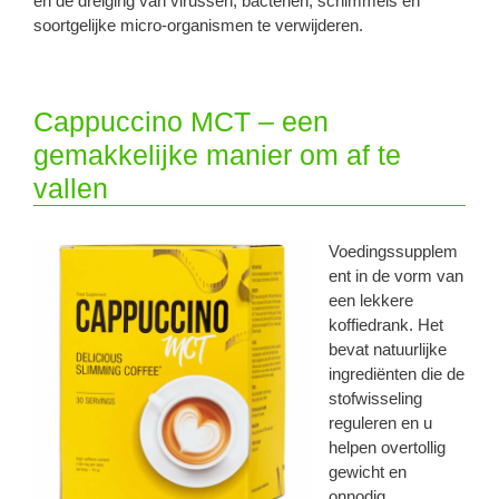
en de dreiging van virussen, bacteriën, schimmels en
soortgelijke micro-organismen te verwijderen.
Cappuccino MCT – een
gemakkelijke manier om af te
vallen
Voedingssupplem
ent in de vorm van
een lekkere
koffiedrank. Het
bevat natuurlijke
ingrediënten die de
stofwisseling
reguleren en u
helpen overtollig
gewicht en
onnodig