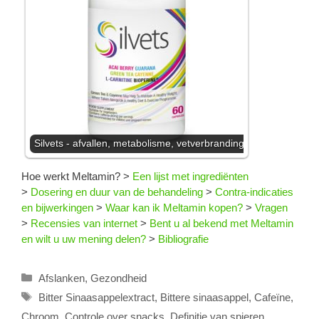
Silvets - afvallen, metabolisme, vetverbranding
Hoe werkt Meltamin?
>
Een lijst met ingrediënten
>
Dosering en duur van de behandeling
>
Contra-indicaties
en bijwerkingen
>
Waar kan ik Meltamin kopen?
>
Vragen
>
Recensies van internet
>
Bent u al bekend met Meltamin
en wilt u uw mening delen?
>
Bibliografie
Categorieën
Afslanken
,
Gezondheid
Tags
Bitter Sinaasappelextract
,
Bittere sinaasappel
,
Cafeïne
,
Chroom
,
Controle over snacks
,
Definitie van spieren
,