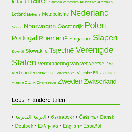
Italië
Ierland
Je humeur verbeteren
Kruiden om af te vallen
Nederland
Letland
Metabolisme
Maleisië
Polen
Noorwegen
Oostenrijk
Niacine
Slapen
Portugal
Roemenië
Singapore
Verenigde
Tsjechië
Slowakije
Slovenië
Staten
Vermindering van vetweefsel
Vet
verbranden
Vitamine B6
Vetweefsel
Vitamine C
Visceraal vet
Zweden
Zwitserland
Zink
Vitamine E
Zwarte peper
Lees in andere talen
العربية المغربية
български
Čeština
Dansk
Deutsch
Ελληνικά
English
Español