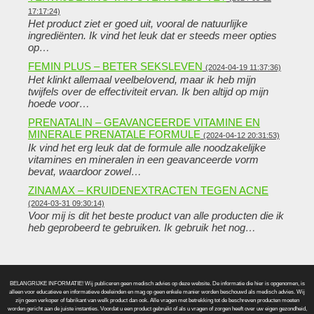
17:17:24)
Het product ziet er goed uit, vooral de natuurlijke
ingrediënten. Ik vind het leuk dat er steeds meer opties
op…
FEMIN PLUS – BETER SEKSLEVEN
(2024-04-19 11:37:36)
Het klinkt allemaal veelbelovend, maar ik heb mijn
twijfels over de effectiviteit ervan. Ik ben altijd op mijn
hoede voor…
PRENATALIN – GEAVANCEERDE VITAMINE EN
MINERALE PRENATALE FORMULE
(2024-04-12 20:31:53)
Ik vind het erg leuk dat de formule alle noodzakelijke
vitamines en mineralen in een geavanceerde vorm
bevat, waardoor zowel…
ZINAMAX – KRUIDENEXTRACTEN TEGEN ACNE
(2024-03-31 09:30:14)
Voor mij is dit het beste product van alle producten die ik
heb geprobeerd te gebruiken. Ik gebruik het nog…
BELANGRIJKE INFORMATIE! Wij publiceren geen medisch advies op deze website. De informatie die hier is opgenomen, is
alleen voor educatieve en informatieve doeleinden en mag op geen enkele manier worden beschouwd als medisch advies. Wij
zijn geen verkoper of fabrikant van welk product dan ook. Alle vragen met betrekking tot de beschreven producten moeten
worden gericht aan de juiste instanties. Voordat u een product gebruikt of als u vragen of zorgen heeft over uw eigen gezondheid,