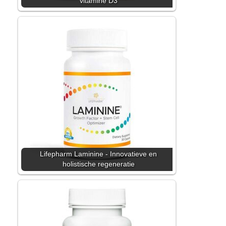
vitamine D3
Lifepharm Laminine - Innovatieve en
holistische regeneratie