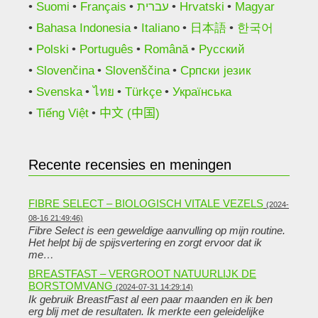
Suomi
Français
עברית
Hrvatski
Magyar
Bahasa Indonesia
Italiano
日本語
한국어
Polski
Português
Română
Русский
Slovenčina
Slovenščina
Српски језик
Svenska
ไทย
Türkçe
Українська
Tiếng Việt
中文 (中国)
Recente recensies en meningen
FIBRE SELECT – BIOLOGISCH VITALE VEZELS
(2024-
08-16 21:49:46)
Fibre Select is een geweldige aanvulling op mijn routine.
Het helpt bij de spijsvertering en zorgt ervoor dat ik
me…
BREASTFAST – VERGROOT NATUURLIJK DE
BORSTOMVANG
(2024-07-31 14:29:14)
Ik gebruik BreastFast al een paar maanden en ik ben
erg blij met de resultaten. Ik merkte een geleidelijke