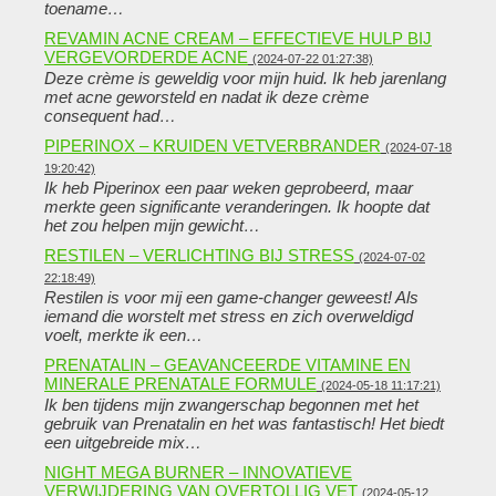
toename…
REVAMIN ACNE CREAM – EFFECTIEVE HULP BIJ
VERGEVORDERDE ACNE
(2024-07-22 01:27:38)
Deze crème is geweldig voor mijn huid. Ik heb jarenlang
met acne geworsteld en nadat ik deze crème
consequent had…
PIPERINOX – KRUIDEN VETVERBRANDER
(2024-07-18
19:20:42)
Ik heb Piperinox een paar weken geprobeerd, maar
merkte geen significante veranderingen. Ik hoopte dat
het zou helpen mijn gewicht…
RESTILEN – VERLICHTING BIJ STRESS
(2024-07-02
22:18:49)
Restilen is voor mij een game-changer geweest! Als
iemand die worstelt met stress en zich overweldigd
voelt, merkte ik een…
PRENATALIN – GEAVANCEERDE VITAMINE EN
MINERALE PRENATALE FORMULE
(2024-05-18 11:17:21)
Ik ben tijdens mijn zwangerschap begonnen met het
gebruik van Prenatalin en het was fantastisch! Het biedt
een uitgebreide mix…
NIGHT MEGA BURNER – INNOVATIEVE
VERWIJDERING VAN OVERTOLLIG VET
(2024-05-12