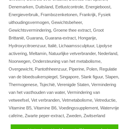
Denemarken
,
Duitsland
,
Eetlustcontrole
,
Energieboost
,
Energieverbruik
,
Frambozenketonen
,
Frankrijk
,
Fysiek
uithoudingsvermogen
,
Gewichtsbeheer
,
Gewichtsvermindering
,
Groene thee extract
,
Groot
Brittanië
,
Guarana
,
Guarana-extract
,
Hongarije
,
Hydroxycitroenzuur
,
Italië
,
Lichaamssculptuur
,
Lipolyse
activering
,
Meltamin
,
Natuurlijke vetverbrander
,
Nederland
,
Noorwegen
,
Ondersteuning van het metabolisme
,
Overgewicht
,
Pantothheenzuur
,
Piperine
,
Polen
,
Regulatie
van de bloedsuikerspiegel
,
Singapore
,
Slank figuur
,
Slapen
,
Thermogenese
,
Tsjechië
,
Verenigde Staten
,
Vermindering
van het vasthouden van water
,
Vermindering van
vetweefsel
,
Vet verbranden
,
Vetmetabolisme
,
Vetreductie
,
Vitamine B5
,
Vitamine B6
,
Voedingssupplement
,
Watervrije
cafeïne
,
Zwarte peper-extract
,
Zweden
,
Zwitserland