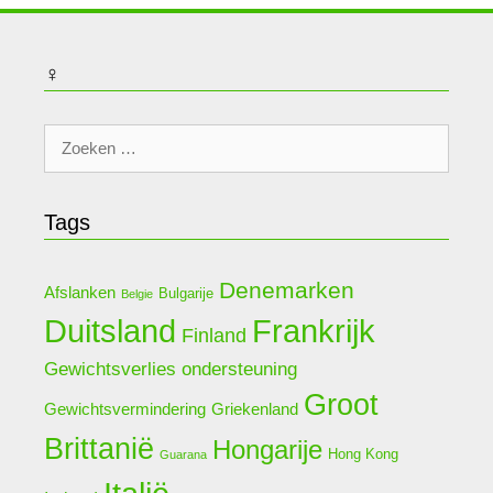
♀
Zoek
naar:
Tags
Denemarken
Afslanken
Bulgarije
Belgie
Duitsland
Frankrijk
Finland
Gewichtsverlies ondersteuning
Groot
Griekenland
Gewichtsvermindering
Brittanië
Hongarije
Hong Kong
Guarana