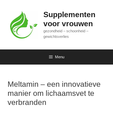
Ga
naar
Supplementen
de
inhoud
voor vrouwen
gezondheid – schoonheid –
gewichtsverlies
Menu
Meltamin – een innovatieve
manier om lichaamsvet te
verbranden