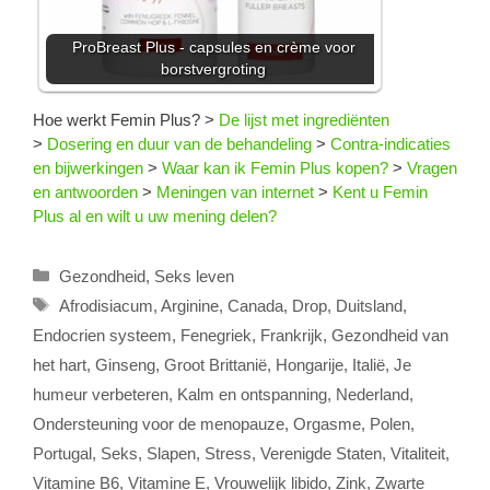
ProBreast Plus - capsules en crème voor
borstvergroting
Hoe werkt Femin Plus?
>
De lijst met ingrediënten
>
Dosering en duur van de behandeling
>
Contra-indicaties
en bijwerkingen
>
Waar kan ik Femin Plus kopen?
>
Vragen
en antwoorden
>
Meningen van internet
>
Kent u Femin
Plus al en wilt u uw mening delen?
Categorieën
Gezondheid
,
Seks leven
Tags
Afrodisiacum
,
Arginine
,
Canada
,
Drop
,
Duitsland
,
Endocrien systeem
,
Fenegriek
,
Frankrijk
,
Gezondheid van
het hart
,
Ginseng
,
Groot Brittanië
,
Hongarije
,
Italië
,
Je
humeur verbeteren
,
Kalm en ontspanning
,
Nederland
,
Ondersteuning voor de menopauze
,
Orgasme
,
Polen
,
Portugal
,
Seks
,
Slapen
,
Stress
,
Verenigde Staten
,
Vitaliteit
,
Vitamine B6
,
Vitamine E
,
Vrouwelijk libido
,
Zink
,
Zwarte