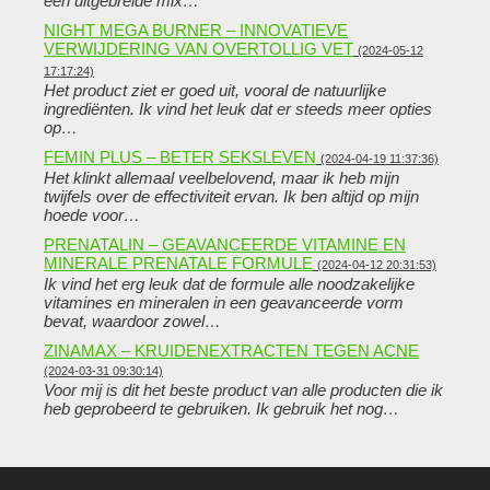
een uitgebreide mix…
NIGHT MEGA BURNER – INNOVATIEVE
VERWIJDERING VAN OVERTOLLIG VET
(2024-05-12
17:17:24)
Het product ziet er goed uit, vooral de natuurlijke
ingrediënten. Ik vind het leuk dat er steeds meer opties
op…
FEMIN PLUS – BETER SEKSLEVEN
(2024-04-19 11:37:36)
Het klinkt allemaal veelbelovend, maar ik heb mijn
twijfels over de effectiviteit ervan. Ik ben altijd op mijn
hoede voor…
PRENATALIN – GEAVANCEERDE VITAMINE EN
MINERALE PRENATALE FORMULE
(2024-04-12 20:31:53)
Ik vind het erg leuk dat de formule alle noodzakelijke
vitamines en mineralen in een geavanceerde vorm
bevat, waardoor zowel…
ZINAMAX – KRUIDENEXTRACTEN TEGEN ACNE
(2024-03-31 09:30:14)
Voor mij is dit het beste product van alle producten die ik
heb geprobeerd te gebruiken. Ik gebruik het nog…