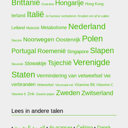
Brittanië
Hongarije
Hong Kong
Guarana
Italië
Ierland
Je humeur verbeteren
Kruiden om af te vallen
Nederland
Letland
Metabolisme
Maleisië
Polen
Noorwegen
Oostenrijk
Niacine
Slapen
Portugal
Roemenië
Singapore
Verenigde
Tsjechië
Slowakije
Slovenië
Staten
Vermindering van vetweefsel
Vet
verbranden
Vitamine B6
Vetweefsel
Vitamine C
Visceraal vet
Zweden
Zwitserland
Zink
Vitamine E
Zwarte peper
Lees in andere talen
العربية المغربية
български
Čeština
Dansk