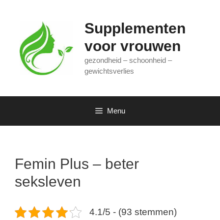
Ga
naar
Supplementen
de
inhoud
voor vrouwen
gezondheid – schoonheid –
gewichtsverlies
Menu
Femin Plus – beter
seksleven
4.1/5 - (93 stemmen)