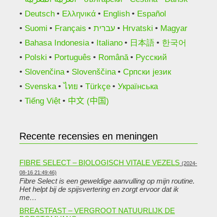
Deutsch
Ελληνικά
English
Español
Suomi
Français
עברית
Hrvatski
Magyar
Bahasa Indonesia
Italiano
日本語
한국어
Polski
Português
Română
Русский
Slovenčina
Slovenščina
Српски језик
Svenska
ไทย
Türkçe
Українська
Tiếng Việt
中文 (中国)
Recente recensies en meningen
FIBRE SELECT – BIOLOGISCH VITALE VEZELS
(2024-
08-16 21:49:46)
Fibre Select is een geweldige aanvulling op mijn routine.
Het helpt bij de spijsvertering en zorgt ervoor dat ik
me…
BREASTFAST – VERGROOT NATUURLIJK DE