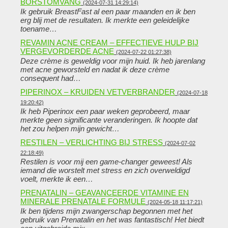
BORSTOMVANG
(2024-07-31 14:29:14)
Ik gebruik BreastFast al een paar maanden en ik ben
erg blij met de resultaten. Ik merkte een geleidelijke
toename…
REVAMIN ACNE CREAM – EFFECTIEVE HULP BIJ
VERGEVORDERDE ACNE
(2024-07-22 01:27:38)
Deze crème is geweldig voor mijn huid. Ik heb jarenlang
met acne geworsteld en nadat ik deze crème
consequent had…
PIPERINOX – KRUIDEN VETVERBRANDER
(2024-07-18
19:20:42)
Ik heb Piperinox een paar weken geprobeerd, maar
merkte geen significante veranderingen. Ik hoopte dat
het zou helpen mijn gewicht…
RESTILEN – VERLICHTING BIJ STRESS
(2024-07-02
22:18:49)
Restilen is voor mij een game-changer geweest! Als
iemand die worstelt met stress en zich overweldigd
voelt, merkte ik een…
PRENATALIN – GEAVANCEERDE VITAMINE EN
MINERALE PRENATALE FORMULE
(2024-05-18 11:17:21)
Ik ben tijdens mijn zwangerschap begonnen met het
gebruik van Prenatalin en het was fantastisch! Het biedt