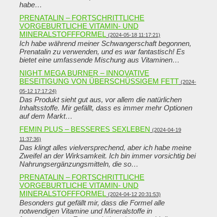
habe…
PRENATALIN – FORTSCHRITTLICHE
VORGEBURTLICHE VITAMIN- UND
MINERALSTOFFFORMEL
(2024-05-18 11:17:21)
Ich habe während meiner Schwangerschaft begonnen,
Prenatalin zu verwenden, und es war fantastisch! Es
bietet eine umfassende Mischung aus Vitaminen…
NIGHT MEGA BURNER – INNOVATIVE
BESEITIGUNG VON ÜBERSCHÜSSIGEM FETT
(2024-
05-12 17:17:24)
Das Produkt sieht gut aus, vor allem die natürlichen
Inhaltsstoffe. Mir gefällt, dass es immer mehr Optionen
auf dem Markt…
FEMIN PLUS – BESSERES SEXLEBEN
(2024-04-19
11:37:36)
Das klingt alles vielversprechend, aber ich habe meine
Zweifel an der Wirksamkeit. Ich bin immer vorsichtig bei
Nahrungsergänzungsmitteln, die so…
PRENATALIN – FORTSCHRITTLICHE
VORGEBURTLICHE VITAMIN- UND
MINERALSTOFFFORMEL
(2024-04-12 20:31:53)
Besonders gut gefällt mir, dass die Formel alle
notwendigen Vitamine und Mineralstoffe in