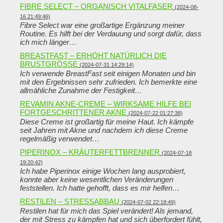
FIBRE SELECT – ORGANISCH VITALFASER
(2024-08-
16 21:49:46)
Fibre Select war eine großartige Ergänzung meiner
Routine. Es hilft bei der Verdauung und sorgt dafür, dass
ich mich länger…
BREASTFAST – ERHÖHT NATÜRLICH DIE
BRUSTGRÖSSE
(2024-07-31 14:29:14)
Ich verwende BreastFast seit einigen Monaten und bin
mit den Ergebnissen sehr zufrieden. Ich bemerkte eine
allmähliche Zunahme der Festigkeit…
REVAMIN AKNE-CREME – WIRKSAME HILFE BEI
FORTGESCHRITTENER AKNE
(2024-07-22 01:27:38)
Diese Creme ist großartig für meine Haut. Ich kämpfe
seit Jahren mit Akne und nachdem ich diese Creme
regelmäßig verwendet…
PIPERINOX – KRÄUTERFETTBRENNER
(2024-07-18
19:20:42)
Ich habe Piperinox einige Wochen lang ausprobiert,
konnte aber keine wesentlichen Veränderungen
feststellen. Ich hatte gehofft, dass es mir helfen…
RESTILEN – STRESSABBAU
(2024-07-02 22:18:49)
Restilen hat für mich das Spiel verändert! Als jemand,
der mit Stress zu kämpfen hat und sich überfordert fühlt,