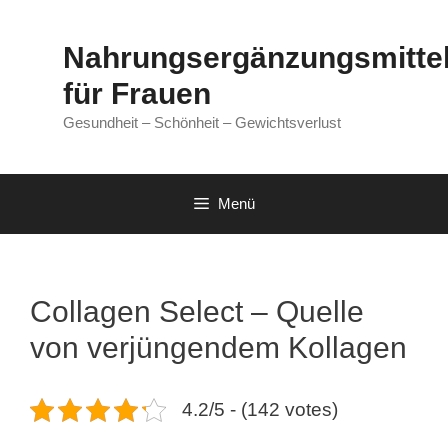
Zum
Inhalt
Nahrungsergänzungsmitte
springen
für Frauen
Gesundheit – Schönheit – Gewichtsverlust
Menü
Collagen Select – Quelle
von verjüngendem Kollagen
4.2/5 - (142 votes)