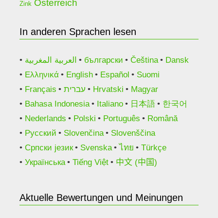
Österreich
Zink
In anderen Sprachen lesen
العربية المغربية
български
Čeština
Dansk
Ελληνικά
English
Español
Suomi
Français
עברית
Hrvatski
Magyar
Bahasa Indonesia
Italiano
日本語
한국어
Nederlands
Polski
Português
Română
Русский
Slovenčina
Slovenščina
Српски језик
Svenska
ไทย
Türkçe
Українська
Tiếng Việt
中文 (中国)
Aktuelle Bewertungen und Meinungen