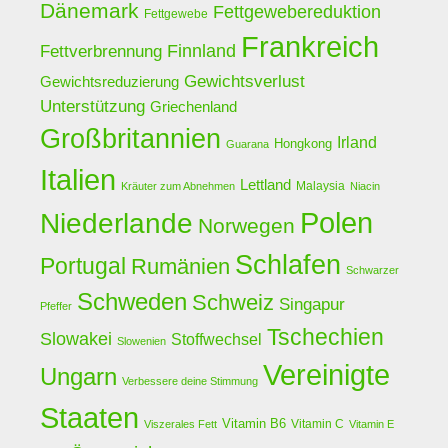
Dänemark
Fettgewebereduktion
Fettgewebe
Frankreich
Finnland
Fettverbrennung
Gewichtsverlust
Gewichtsreduzierung
Unterstützung
Griechenland
Großbritannien
Irland
Hongkong
Guarana
Italien
Lettland
Malaysia
Kräuter zum Abnehmen
Niacin
Polen
Niederlande
Norwegen
Schlafen
Portugal
Rumänien
Schwarzer
Schweden
Schweiz
Singapur
Pfeffer
Tschechien
Slowakei
Stoffwechsel
Slowenien
Vereinigte
Ungarn
Verbessere deine Stimmung
Staaten
Vitamin B6
Vitamin C
Viszerales Fett
Vitamin E