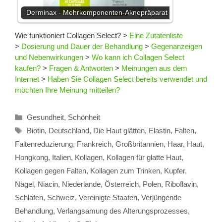
Derminax - Mehrkomponenten-Aknepräparat
Wie funktioniert Collagen Select?
>
Eine Zutatenliste
>
Dosierung und Dauer der Behandlung
>
Gegenanzeigen
und Nebenwirkungen
>
Wo kann ich Collagen Select
kaufen?
>
Fragen & Antworten
>
Meinungen aus dem
Internet
>
Haben Sie Collagen Select bereits verwendet und
möchten Ihre Meinung mitteilen?
Kategorien
Gesundheit
,
Schönheit
Schlagwörter
Biotin
,
Deutschland
,
Die Haut glätten
,
Elastin
,
Falten
,
Faltenreduzierung
,
Frankreich
,
Großbritannien
,
Haar
,
Haut
,
Hongkong
,
Italien
,
Kollagen
,
Kollagen für glatte Haut
,
Kollagen gegen Falten
,
Kollagen zum Trinken
,
Kupfer
,
Nägel
,
Niacin
,
Niederlande
,
Österreich
,
Polen
,
Riboflavin
,
Schlafen
,
Schweiz
,
Vereinigte Staaten
,
Verjüngende
Behandlung
,
Verlangsamung des Alterungsprozesses
,