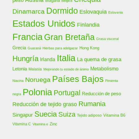
peso
Bulgaria
Bélgica
Dormido
Dinamarca
Eslovaquia
Eslovenia
Estados Unidos
Finlandia
Francia
Gran Bretaña
Grasa visceral
Grecia
Hong Kong
Guaraná
Hierbas para adelgazar
Italia
Hungría
La quema de grasa
Irlanda
Letonia
Metabolismo
Malasia
Mejorando tu estado de ánimo
Países Bajos
Noruega
Niacina
Pimienta
Polonia
Portugal
Reducción de peso
negra
Rumania
Reducción de tejido graso
Suecia
Suiza
Singapur
Vitamina B6
Tejido adiposo
Zinc
Vitamina C
Vitamina e