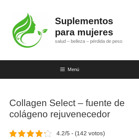
Saltar
al
contenido
Suplementos
para mujeres
salud – belleza – pérdida de peso
Menú
Collagen Select – fuente de
colágeno rejuvenecedor
4.2/5 - (142 votos)