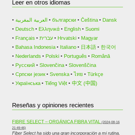
Leer en otros idiomas
العربية المغربية
български
Čeština
Dansk
Deutsch
Ελληνικά
English
Suomi
Français
עברית
Hrvatski
Magyar
Bahasa Indonesia
Italiano
日本語
한국어
Nederlands
Polski
Português
Română
Русский
Slovenčina
Slovenščina
Српски језик
Svenska
ไทย
Türkçe
Українська
Tiếng Việt
中文 (中国)
Reseñas y opiniones recientes
FIBRE SELECT – ORGÁNICA FIBRA VITAL
(2024-08-16
21:49:46)
Fiber Select ha sido una gran incorporación a mi rutina.