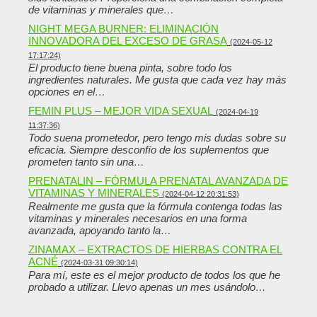
de vitaminas y minerales que…
NIGHT MEGA BURNER: ELIMINACIÓN
INNOVADORA DEL EXCESO DE GRASA
(2024-05-12
17:17:24)
El producto tiene buena pinta, sobre todo los
ingredientes naturales. Me gusta que cada vez hay más
opciones en el…
FEMIN PLUS – MEJOR VIDA SEXUAL
(2024-04-19
11:37:36)
Todo suena prometedor, pero tengo mis dudas sobre su
eficacia. Siempre desconfío de los suplementos que
prometen tanto sin una…
PRENATALIN – FÓRMULA PRENATAL AVANZADA DE
VITAMINAS Y MINERALES
(2024-04-12 20:31:53)
Realmente me gusta que la fórmula contenga todas las
vitaminas y minerales necesarios en una forma
avanzada, apoyando tanto la…
ZINAMAX – EXTRACTOS DE HIERBAS CONTRA EL
ACNÉ
(2024-03-31 09:30:14)
Para mí, este es el mejor producto de todos los que he
probado a utilizar. Llevo apenas un mes usándolo…