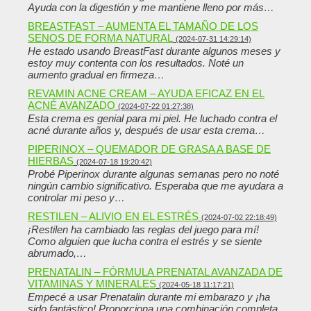
Ayuda con la digestión y me mantiene lleno por más…
BREASTFAST – AUMENTA EL TAMAÑO DE LOS
SENOS DE FORMA NATURAL
(2024-07-31 14:29:14)
He estado usando BreastFast durante algunos meses y
estoy muy contenta con los resultados. Noté un
aumento gradual en firmeza…
REVAMIN ACNE CREAM – AYUDA EFICAZ EN EL
ACNÉ AVANZADO
(2024-07-22 01:27:38)
Esta crema es genial para mi piel. He luchado contra el
acné durante años y, después de usar esta crema…
PIPERINOX – QUEMADOR DE GRASA A BASE DE
HIERBAS
(2024-07-18 19:20:42)
Probé Piperinox durante algunas semanas pero no noté
ningún cambio significativo. Esperaba que me ayudara a
controlar mi peso y…
RESTILEN – ALIVIO EN EL ESTRÉS
(2024-07-02 22:18:49)
¡Restilen ha cambiado las reglas del juego para mí!
Como alguien que lucha contra el estrés y se siente
abrumado,…
PRENATALIN – FÓRMULA PRENATAL AVANZADA DE
VITAMINAS Y MINERALES
(2024-05-18 11:17:21)
Empecé a usar Prenatalin durante mi embarazo y ¡ha
sido fantástico! Proporciona una combinación completa