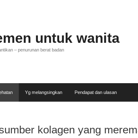
emen untuk wanita
ntikan – penurunan berat badan
ehatan
Yg melangsingkan
Pendapat dan ulasan
– sumber kolagen yang merem