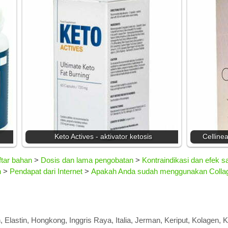
Keto Actives - aktivator ketosis
Celline
tar bahan
>
Dosis dan lama pengobatan
>
Kontraindikasi dan efek 
n
>
Pendapat dari Internet
>
Apakah Anda sudah menggunakan Collag
n
,
Elastin
,
Hongkong
,
Inggris Raya
,
Italia
,
Jerman
,
Keriput
,
Kolagen
,
K