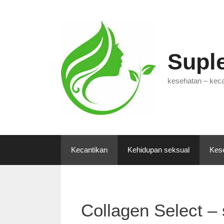
Langsung
ke
isi
Supl
kesehatan – keca
Kecantikan
Kehidupan seksual
Kes
Collagen Select 