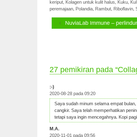
keriput
,
Kolagen untuk kulit halus
,
Kuku
,
Kul
peremajaan
,
Polandia
,
Rambut
,
Riboflavin
,
NuviaLab Immune – perlindung
27 pemikiran pada “Coll
:-)
2020-08-28 pada 09:20
Saya sudah minum selama empat bulan, 
cangkir. Saya telah memperhatikan penin
tetapi saya ingin mencegahnya. Kopi pagi 
M.A.
2020-11-01 pada 09:56