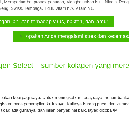
it
,
Memperlambat proses penuaan
,
Menghaluskan kulit
,
Niacin
,
Peng
Seng
,
Swiss
,
Tembaga
,
Tidur
,
Vitamin A
,
Vitamin C
an lanjutan terhadap virus, bakteri, dan jamur
Apakah Anda mengalami stres dan kecemasa
agen Select – sumber kolagen yang mer
bukan kopi pagi saya. Untuk meningkatkan rasa, saya menambahka
gkatan pada penampilan kulit saya. Kulitnya kurang pucat dan kuran
tidak ada gunanya, dan inilah banyak hal baik. layak dicoba ☘️