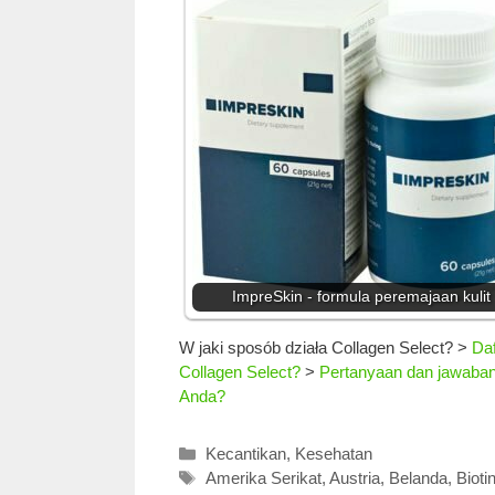
ImpreSkin - formula peremajaan kulit
W jaki sposób działa Collagen Select?
>
Daf
Collagen Select?
>
Pertanyaan dan jawaba
Anda?
Kategori
Kecantikan
,
Kesehatan
Tag
Amerika Serikat
,
Austria
,
Belanda
,
Bioti