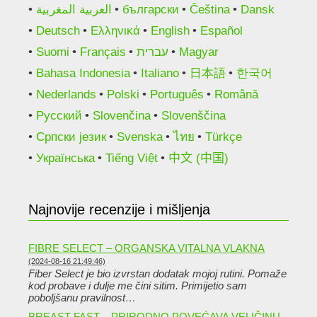
العربية المغربية
български
Čeština
Dansk
Deutsch
Ελληνικά
English
Español
Suomi
Français
עברית
Magyar
Bahasa Indonesia
Italiano
日本語
한국어
Nederlands
Polski
Português
Română
Русский
Slovenčina
Slovenščina
Српски језик
Svenska
ไทย
Türkçe
Українська
Tiếng Việt
中文 (中国)
Najnovije recenzije i mišljenja
FIBRE SELECT – ORGANSKA VITALNA VLAKNA
(2024-08-16 21:49:46)
Fiber Select je bio izvrstan dodatak mojoj rutini. Pomaže
kod probave i dulje me čini sitim. Primijetio sam
poboljšanu pravilnost…
BREAST FAST – PRIRODNO POVEĆAVA VELIČINU