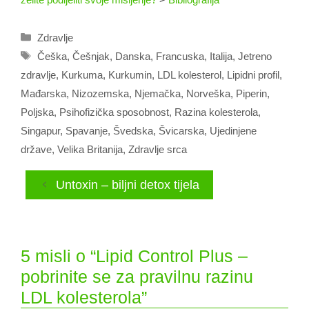
Kategorije
Zdravlje
Oznake
Češka
,
Češnjak
,
Danska
,
Francuska
,
Italija
,
Jetreno
zdravlje
,
Kurkuma
,
Kurkumin
,
LDL kolesterol
,
Lipidni profil
,
Mađarska
,
Nizozemska
,
Njemačka
,
Norveška
,
Piperin
,
Poljska
,
Psihofizička sposobnost
,
Razina kolesterola
,
Singapur
,
Spavanje
,
Švedska
,
Švicarska
,
Ujedinjene
države
,
Velika Britanija
,
Zdravlje srca
Untoxin – biljni detox tijela
5 misli o “Lipid Control Plus –
pobrinite se za pravilnu razinu
LDL kolesterola”