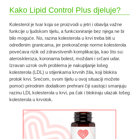
Kako Lipid Control Plus djeluje?
Kolesterol je tvar koja se proizvodi u jetri i obavlja važne
funkcije u ljudskom tijelu, a funkcioniranje bez njega ne bi
bilo moguće. No, razina kolesterola u krvi treba biti u
određenim granicama, jer prekoračenje norme kolesterola
povećava rizik od zdravstvenih komplikacija, kao što su:
ateroskleroza, koronarna bolest, moždani i srčani udar.
Izravan uzrok ovih problema je nakupljanje lošeg
kolesterola (LDL) u stijenkama krvnih žila, koji blokira
protok krvi. Srećom, svom tijelu u ovoj situaciji možete
pomoći prirodnim dodatkom prehrani čiji sastojci smanjuju
razinu LDL kolesterola u krvi, pa čak i blokiraju ulazak lošeg
kolesterola u krvotok.