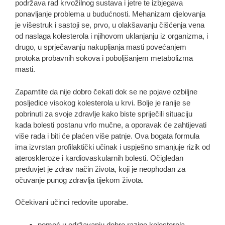
podržava rad krvožilnog sustava i jetre te izbjegava
ponavljanje problema u budućnosti. Mehanizam djelovanja
je višestruk i sastoji se, prvo, u olakšavanju čišćenja vena
od naslaga kolesterola i njihovom uklanjanju iz organizma, i
drugo, u sprječavanju nakupljanja masti povećanjem
protoka probavnih sokova i poboljšanjem metabolizma
masti.
Zapamtite da nije dobro čekati dok se ne pojave ozbiljne
posljedice visokog kolesterola u krvi. Bolje je ranije se
pobrinuti za svoje zdravlje kako biste spriječili situaciju
kada bolesti postanu vrlo mučne, a oporavak će zahtijevati
više rada i biti će plaćen više patnje. Ova bogata formula
ima izvrstan profilaktički učinak i uspješno smanjuje rizik od
ateroskleroze i kardiovaskularnih bolesti. Očigledan
preduvjet je zdrav način života, koji je neophodan za
očuvanje punog zdravlja tijekom života.
Očekivani učinci redovite uporabe.
pomoć u održavanju dobre razine kolesterola,