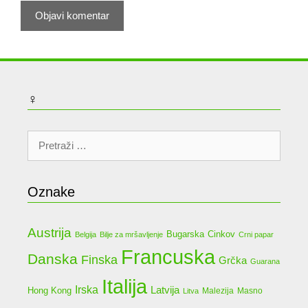
♀
Pretraži:
Oznake
Austrija
Bugarska
Cinkov
Belgija
Bilje za mršavljenje
Crni papar
Francuska
Danska
Finska
Grčka
Guarana
Italija
Irska
Latvija
Hong Kong
Malezija
Masno
Litva