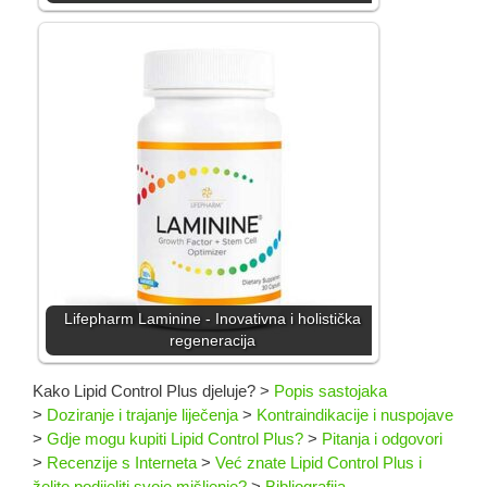
Lifepharm Laminine - Inovativna i holistička
regeneracija
Kako Lipid Control Plus djeluje?
>
Popis sastojaka
>
Doziranje i trajanje liječenja
>
Kontraindikacije i nuspojave
>
Gdje mogu kupiti Lipid Control Plus?
>
Pitanja i odgovori
>
Recenzije s Interneta
>
Već znate Lipid Control Plus i
želite podijeliti svoje mišljenje?
>
Bibliografija