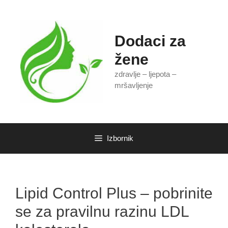
Preskoči
na
sadržaj
Dodaci za
žene
zdravlje – ljepota –
mršavljenje
Izbornik
Lipid Control Plus – pobrinite
se za pravilnu razinu LDL