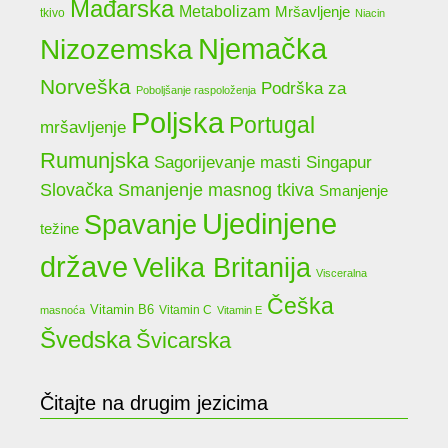
Mađarska
Metabolizam
Mršavljenje
tkivo
Niacin
Njemačka
Nizozemska
Norveška
Podrška za
Poboljšanje raspoloženja
Poljska
Portugal
mršavljenje
Rumunjska
Sagorijevanje masti
Singapur
Slovačka
Smanjenje masnog tkiva
Smanjenje
Ujedinjene
Spavanje
težine
države
Velika Britanija
Visceralna
Češka
Vitamin B6
Vitamin C
masnoća
Vitamin E
Švedska
Švicarska
Čitajte na drugim jezicima