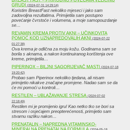
GRUDI
(2024-07-31 14:29:14)
Koristim BreastFast nekoliko mjeseci i jako sam
zadovoljna rezultatima. Primijetila sam postupno
povećanje čvrstoće i volumena, a moje samopouzdanje
se…
REVAMIN KREMA PROTIV AKNI – UČINKOVITA
POMOĆ KOD UZNAPREDOVALIH AKNI
(2024-07-22
01:27:38)
Ova krema je odlična za moju kožu. Godinama sam se
borila s aknama, a nakon kontinuiranog korištenja ove
kreme, primijetila…
PIPERINOX – BILJNI SAGORIJEVAČ MASTI
(2024-07-18
19:20:42)
Probao sam Piperinox nekoliko tjedana, ali nisam
primijetio nikakve značajne promjene. Nadao sam se da
će mi pomoći u kontroli…
RESTILEN – UBLAŽAVANJE STRESA
(2024-07-02
22:18:49)
Restilen mi je promijenio igru! Kao netko tko se bori sa
stresom i osjećajem preopterećenosti, primijetio sam
stvarnu razliku nakon…
PRENATALIN – NAPREDNA VITAMINSKO-
MINERALNA PRENATALNA FORMULA
(2024-05-18