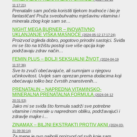
11:17:21)
Prenatalin sam počela koristiti tijekom trudnoće i bio je
fantastičan! Pruža sveobuhvatnu mješavinu vitamina i
minerala zbog koje sam se…
NIGHT MEGA BURNER – INOVATIVNO
UKLANJANJE VIŠKA MASNOĆE
(2024-05-12 17:17:24)
Proizvod izgleda dobro, pogotovo prirodni sastojci. Sviđa
mi se što na tržištu postoji sve više opcija koje
podržavaju zdrav način…
FEMIN PLUS – BOLJI SEKSUALNI ŽIVOT
(2024-04-19
11:37:36)
Sve to zvuči obećavajuće, ali sumnjam u njegovu
učinkovitost. Uvijek sam oprezan prema dodacima koji
obećavaju toliko bez čvrstih znanstvenih…
PRENATALIN – NAPREDNA VITAMINSKO-
MINERALNA PRENATALNA FORMULA
(2024-04-12
20:31:53)
Jako mi se sviđa što formula sadrži sve potrebne
vitamine i minerale u naprednom obliku, podržavajući i
zdravlje majke i…
ZINAMAX – BILJNI EKSTRAKTI PROTIV AKNI
(2024-03-
31 09:30:14)
Za mene je ovo najbolji proizvod od svih koje sam