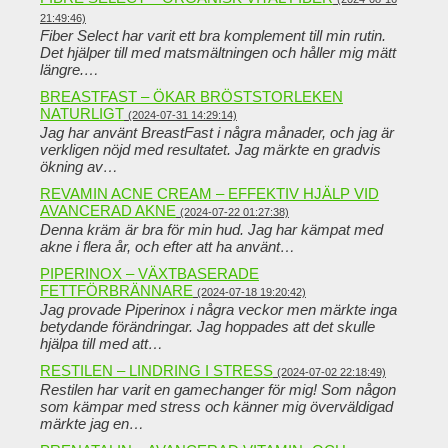
21:49:46)
Fiber Select har varit ett bra komplement till min rutin.
Det hjälper till med matsmältningen och håller mig mätt
längre.…
BREASTFAST – ÖKAR BRÖSTSTORLEKEN
NATURLIGT
(2024-07-31 14:29:14)
Jag har använt BreastFast i några månader, och jag är
verkligen nöjd med resultatet. Jag märkte en gradvis
ökning av…
REVAMIN ACNE CREAM – EFFEKTIV HJÄLP VID
AVANCERAD AKNE
(2024-07-22 01:27:38)
Denna kräm är bra för min hud. Jag har kämpat med
akne i flera år, och efter att ha använt…
PIPERINOX – VÄXTBASERADE
FETTFÖRBRÄNNARE
(2024-07-18 19:20:42)
Jag provade Piperinox i några veckor men märkte inga
betydande förändringar. Jag hoppades att det skulle
hjälpa till med att…
RESTILEN – LINDRING I STRESS
(2024-07-02 22:18:49)
Restilen har varit en gamechanger för mig! Som någon
som kämpar med stress och känner mig överväldigad
märkte jag en…