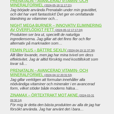
PRENATALIN – AVANCERAD VITAMIN- OCH
MINERALFORMEL
(2024-05-18 11:17:21)
Jag började använda Prenatalin under min graviditet,
och det har varit fantastiskt! Det ger en omfattande
blandning av vitaminer och…
NIGHT MEGA BURNER – INNOVATIV ELIMINERING
AV ÖVERFLÖDIGT FETT
(2024-05-12 17:17:24)
Produkten ser bra ut, speciellt de naturliga
ingredienserna. Jag gillar att det finns fler och fler
alternativ på marknaden som…
FEMIN PLUS – BÄTTRE SEXLIV
(2024-04-19 11:37:36)
Allt låter lovande, men jag har mina tvivel om dess
effektivitet. Jag är alltid försiktig med kosttillskott som
lovar så…
PRENATALIN – AVANCERAD VITAMIN- OCH
MINERALFORMEL
(2024-04-12 20:31:53)
Jag gillar verkligen att formulan innehåller alla
nödvändiga vitaminer och mineraler i en avancerad
form, vilket stöder både moderns hälsa…
ZINAMAX – ÖRTEXTRAKT MOT AKNE
(2024-03-31
09:30:14)
För mig är detta den bästa produkten av alla de jag har
försökt använda. Jag har använt det i bara…