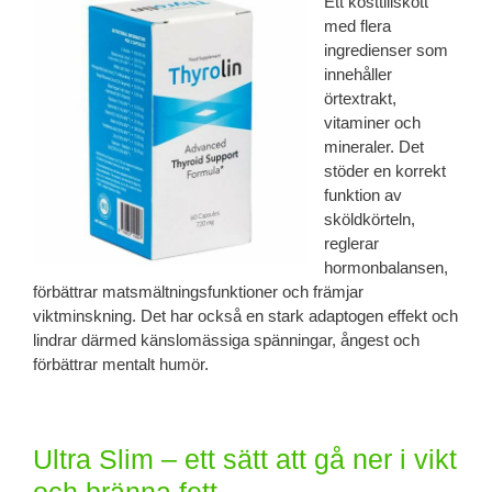
Ett kosttillskott
med flera
ingredienser som
innehåller
örtextrakt,
vitaminer och
mineraler. Det
stöder en korrekt
funktion av
sköldkörteln,
reglerar
hormonbalansen,
förbättrar matsmältningsfunktioner och främjar
viktminskning. Det har också en stark adaptogen effekt och
lindrar därmed känslomässiga spänningar, ångest och
förbättrar mentalt humör.
Ultra Slim – ett sätt att gå ner i vikt
och bränna fett