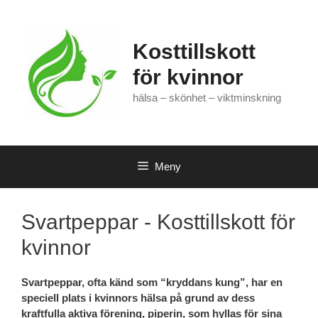
Hoppa
till
innehåll
Kosttillskott
för kvinnor
hälsa – skönhet – viktminskning
Meny
Svartpeppar - Kosttillskott för
kvinnor
Svartpeppar,
ofta känd som “kryddans kung”, har en
speciell plats i kvinnors hälsa på grund av dess
kraftfulla aktiva förening, piperin, som hyllas för sina