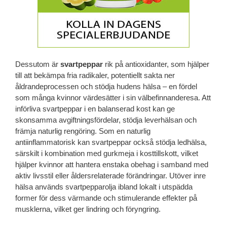
Dessutom är
svartpeppar
rik på antioxidanter, som hjälper
till att bekämpa fria radikaler, potentiellt sakta ner
åldrandeprocessen och stödja hudens hälsa – en fördel
som många kvinnor värdesätter i sin välbefinnanderesa. Att
införliva svartpeppar i en balanserad kost kan ge
skonsamma avgiftningsfördelar, stödja leverhälsan och
främja naturlig rengöring. Som en naturlig
antiinflammatorisk kan svartpeppar också stödja ledhälsa,
särskilt i kombination med gurkmeja i kosttillskott, vilket
hjälper kvinnor att hantera enstaka obehag i samband med
aktiv livsstil eller åldersrelaterade förändringar. Utöver inre
hälsa används svartpepparolja ibland lokalt i utspädda
former för dess värmande och stimulerande effekter på
musklerna, vilket ger lindring och föryngring.