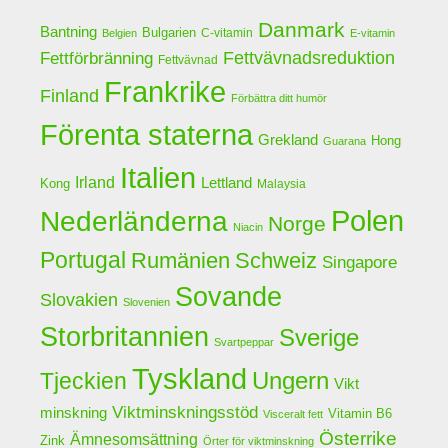
Danmark
Bantning
Bulgarien
C-vitamin
Belgien
E-vitamin
Fettförbränning
Fettvävnadsreduktion
Fettvävnad
Frankrike
Finland
Förbättra ditt humör
Förenta staterna
Grekland
Hong
Guarana
Italien
Irland
Lettland
Kong
Malaysia
Polen
Nederländerna
Norge
Niacin
Portugal
Rumänien
Schweiz
Singapore
Sovande
Slovakien
Slovenien
Storbritannien
Sverige
Svartpeppar
Tyskland
Ungern
Tjeckien
Vikt
Viktminskningsstöd
minskning
Vitamin B6
Visceralt fett
Österrike
Ämnesomsättning
Zink
Örter för viktminskning