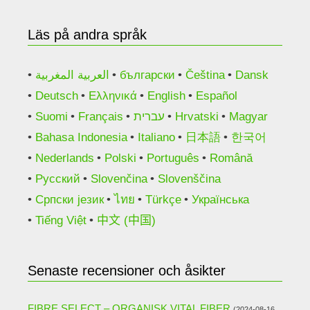
Läs på andra språk
العربية المغربية
български
Čeština
Dansk
Deutsch
Ελληνικά
English
Español
Suomi
Français
עברית
Hrvatski
Magyar
Bahasa Indonesia
Italiano
日本語
한국어
Nederlands
Polski
Português
Română
Русский
Slovenčina
Slovenščina
Српски језик
ไทย
Türkçe
Українська
Tiếng Việt
中文 (中国)
Senaste recensioner och åsikter
FIBRE SELECT – ORGANISK VITAL FIBER
(2024-08-16