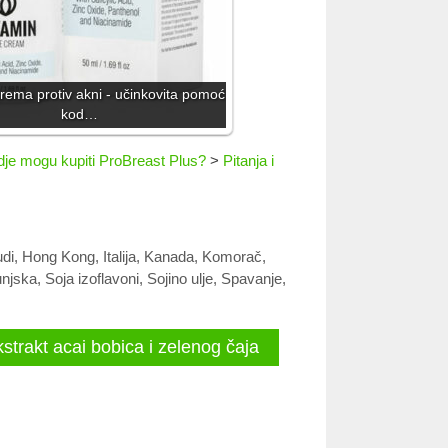
ema protiv akni - učinkovita pomoć
kod…
je mogu kupiti ProBreast Plus?
>
Pitanja i
di
,
Hong Kong
,
Italija
,
Kanada
,
Komorač
,
njska
,
Soja izoflavoni
,
Sojino ulje
,
Spavanje
,
strakt acai bobica i zelenog čaja