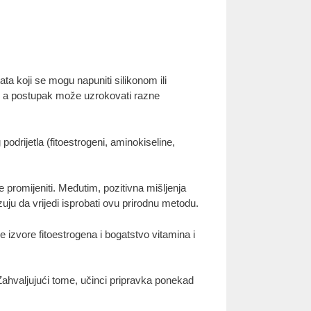
ta koji se mogu napuniti silikonom ili
o, a postupak može uzrokovati razne
odrijetla (fitoestrogeni, aminokiseline,
promijeniti. Međutim, pozitivna mišljenja
zuju da vrijedi isprobati ovu prirodnu metodu.
 izvore fitoestrogena i bogatstvo vitamina i
Zahvaljujući tome, učinci pripravka ponekad