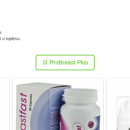
a.
i u toplesu.
🛒 ProBreast Plus