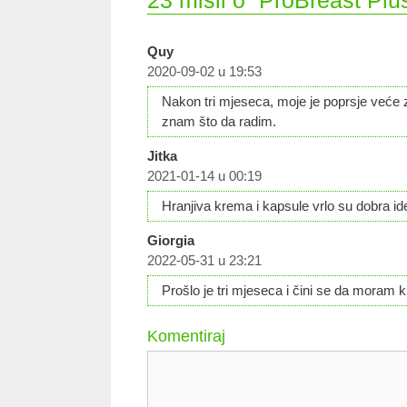
23 misli o “ProBreast Plu
Quy
2020-09-02 u 19:53
Nakon tri mjeseca, moje je poprsje veće za
znam što da radim.
Jitka
2021-01-14 u 00:19
Hranjiva krema i kapsule vrlo su dobra idej
Giorgia
2022-05-31 u 23:21
Prošlo je tri mjeseca i čini se da moram 
Komentiraj
Komentar