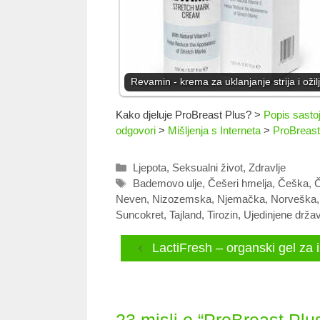
Revamin - krema za uklanjanje strija i ožil
Kako djeluje ProBreast Plus?
>
Popis sasto
odgovori
>
Mišljenja s Interneta
>
ProBreast 
Kategorije
Ljepota
,
Seksualni život
,
Zdravlje
Oznake
Bademovo ulje
,
Češeri hmelja
,
Češka
,
Č
Neven
,
Nizozemska
,
Njemačka
,
Norveška
Suncokret
,
Tajland
,
Tirozin
,
Ujedinjene drža
LactiFresh – organski gel za 