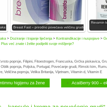
Revamin kr
jaka
Breast Fast – prirodno povećava veličinu grudi
jaka
>
Doziranje i trajanje liječenja
>
Kontraindikacije i nuspojave
>
Gd
Plus već znate i želite podijeliti svoje mišljenje?
vrsto poprsje
,
Filipini
,
Fitoestrogen
,
Francuska
,
Grčka piskavica
,
Gru
,
Oblik poprsja
,
Poljska
,
Portugal
,
Povećanje grudi
,
Rimski kim
,
Rumu
ve
,
Veličina poprsja
,
Velika Britanija
,
Vijetnam
,
Vitamin d
,
Vitamin E
intimnu higijenu za žene
AcaiBerry 900 – ek