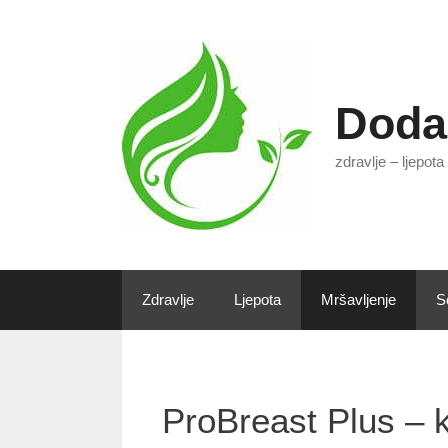
Preskoči
na
sadržaj
Doda
zdravlje – ljepota
Zdravlje
Ljepota
Mršavljenje
S
ProBreast Plus – 