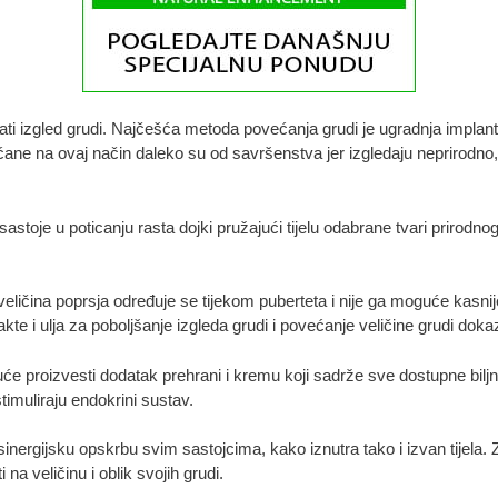
šati izgled grudi. Najčešća metoda povećanja grudi je ugradnja implanta
ane na ovaj način daleko su od savršenstva jer izgledaju neprirodn
oje u poticanju rasta dojki pružajući tijelu odabrane tvari prirodnog p
ičina poprsja određuje se tijekom puberteta i nije ga moguće kasnije 
akte i ulja za poboljšanje izgleda grudi i povećanje veličine grudi doka
e proizvesti dodatak prehrani i kremu koji sadrže sve dostupne biljne
timuliraju endokrini sustav.
nergijsku opskrbu svim sastojcima, kako iznutra tako i izvan tijela. 
na veličinu i oblik svojih grudi.