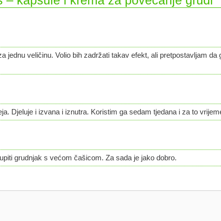
s – kapsule i krema za povećanje grudi”
 jednu veličinu. Volio bih zadržati takav efekt, ali pretpostavljam da 
a. Djeluje i izvana i iznutra. Koristim ga sedam tjedana i za to vrijem
kupiti grudnjak s većom čašicom. Za sada je jako dobro.