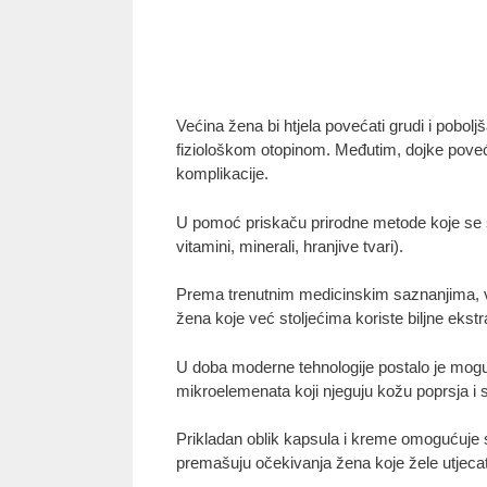
Većina žena bi htjela povećati grudi i pobolj
fiziološkom otopinom. Međutim, dojke poveć
komplikacije.
U pomoć priskaču prirodne metode koje se sast
vitamini, minerali, hranjive tvari).
Prema trenutnim medicinskim saznanjima, vel
žena koje već stoljećima koriste biljne ekstr
U doba moderne tehnologije postalo je moguć
mikroelemenata koji njeguju kožu poprsja i s
Prikladan oblik kapsula i kreme omogućuje si
premašuju očekivanja žena koje žele utjecati 