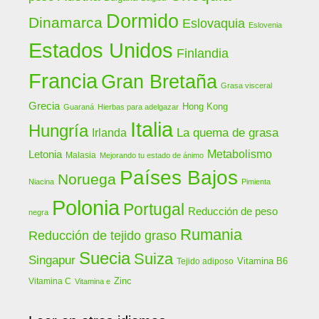
Dormido
Dinamarca
Eslovaquia
Eslovenia
Estados Unidos
Finlandia
Francia
Gran Bretaña
Grasa visceral
Grecia
Hong Kong
Guaraná
Hierbas para adelgazar
Italia
Hungría
La quema de grasa
Irlanda
Letonia
Metabolismo
Malasia
Mejorando tu estado de ánimo
Países Bajos
Noruega
Niacina
Pimienta
Polonia
Portugal
Reducción de peso
negra
Rumania
Reducción de tejido graso
Suecia
Suiza
Singapur
Vitamina B6
Tejido adiposo
Zinc
Vitamina C
Vitamina e