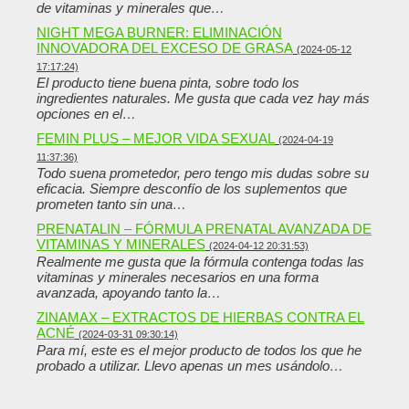
de vitaminas y minerales que…
NIGHT MEGA BURNER: ELIMINACIÓN
INNOVADORA DEL EXCESO DE GRASA
(2024-05-12
17:17:24)
El producto tiene buena pinta, sobre todo los
ingredientes naturales. Me gusta que cada vez hay más
opciones en el…
FEMIN PLUS – MEJOR VIDA SEXUAL
(2024-04-19
11:37:36)
Todo suena prometedor, pero tengo mis dudas sobre su
eficacia. Siempre desconfío de los suplementos que
prometen tanto sin una…
PRENATALIN – FÓRMULA PRENATAL AVANZADA DE
VITAMINAS Y MINERALES
(2024-04-12 20:31:53)
Realmente me gusta que la fórmula contenga todas las
vitaminas y minerales necesarios en una forma
avanzada, apoyando tanto la…
ZINAMAX – EXTRACTOS DE HIERBAS CONTRA EL
ACNÉ
(2024-03-31 09:30:14)
Para mí, este es el mejor producto de todos los que he
probado a utilizar. Llevo apenas un mes usándolo…