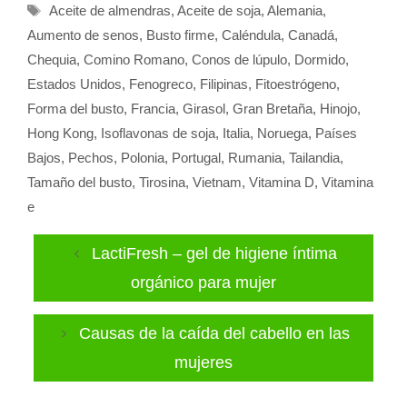
Etiquetas
Aceite de almendras
,
Aceite de soja
,
Alemania
,
Aumento de senos
,
Busto firme
,
Caléndula
,
Canadá
,
Chequia
,
Comino Romano
,
Conos de lúpulo
,
Dormido
,
Estados Unidos
,
Fenogreco
,
Filipinas
,
Fitoestrógeno
,
Forma del busto
,
Francia
,
Girasol
,
Gran Bretaña
,
Hinojo
,
Hong Kong
,
Isoflavonas de soja
,
Italia
,
Noruega
,
Países
Bajos
,
Pechos
,
Polonia
,
Portugal
,
Rumania
,
Tailandia
,
Tamaño del busto
,
Tirosina
,
Vietnam
,
Vitamina D
,
Vitamina
e
LactiFresh – gel de higiene íntima
orgánico para mujer
Causas de la caída del cabello en las
mujeres