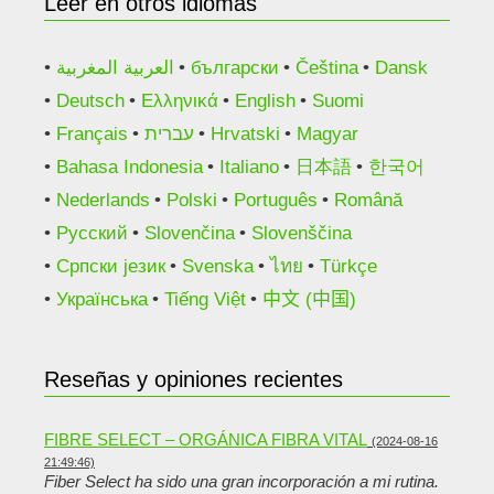
Leer en otros idiomas
العربية المغربية
български
Čeština
Dansk
Deutsch
Ελληνικά
English
Suomi
Français
עברית
Hrvatski
Magyar
Bahasa Indonesia
Italiano
日本語
한국어
Nederlands
Polski
Português
Română
Русский
Slovenčina
Slovenščina
Српски језик
Svenska
ไทย
Türkçe
Українська
Tiếng Việt
中文 (中国)
Reseñas y opiniones recientes
FIBRE SELECT – ORGÁNICA FIBRA VITAL
(2024-08-16
21:49:46)
Fiber Select ha sido una gran incorporación a mi rutina.