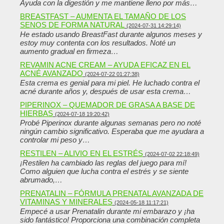
Ayuda con la digestión y me mantiene lleno por más…
BREASTFAST – AUMENTA EL TAMAÑO DE LOS
SENOS DE FORMA NATURAL
(2024-07-31 14:29:14)
He estado usando BreastFast durante algunos meses y
estoy muy contenta con los resultados. Noté un
aumento gradual en firmeza…
REVAMIN ACNE CREAM – AYUDA EFICAZ EN EL
ACNÉ AVANZADO
(2024-07-22 01:27:38)
Esta crema es genial para mi piel. He luchado contra el
acné durante años y, después de usar esta crema…
PIPERINOX – QUEMADOR DE GRASA A BASE DE
HIERBAS
(2024-07-18 19:20:42)
Probé Piperinox durante algunas semanas pero no noté
ningún cambio significativo. Esperaba que me ayudara a
controlar mi peso y…
RESTILEN – ALIVIO EN EL ESTRÉS
(2024-07-02 22:18:49)
¡Restilen ha cambiado las reglas del juego para mí!
Como alguien que lucha contra el estrés y se siente
abrumado,…
PRENATALIN – FÓRMULA PRENATAL AVANZADA DE
VITAMINAS Y MINERALES
(2024-05-18 11:17:21)
Empecé a usar Prenatalin durante mi embarazo y ¡ha
sido fantástico! Proporciona una combinación completa