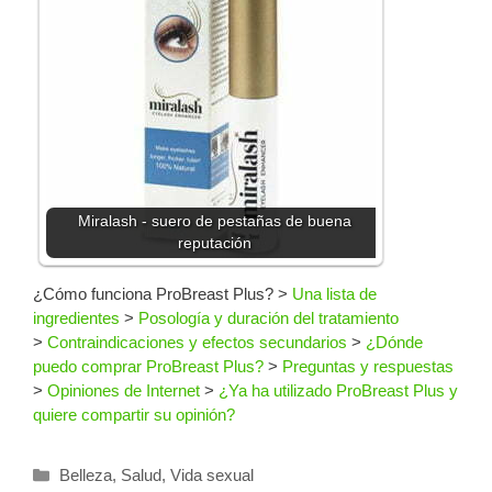
Miralash - suero de pestañas de buena
reputación
¿Cómo funciona ProBreast Plus?
>
Una lista de
ingredientes
>
Posología y duración del tratamiento
>
Contraindicaciones y efectos secundarios
>
¿Dónde
puedo comprar ProBreast Plus?
>
Preguntas y respuestas
>
Opiniones de Internet
>
¿Ya ha utilizado ProBreast Plus y
quiere compartir su opinión?
Categorías
Belleza
,
Salud
,
Vida sexual