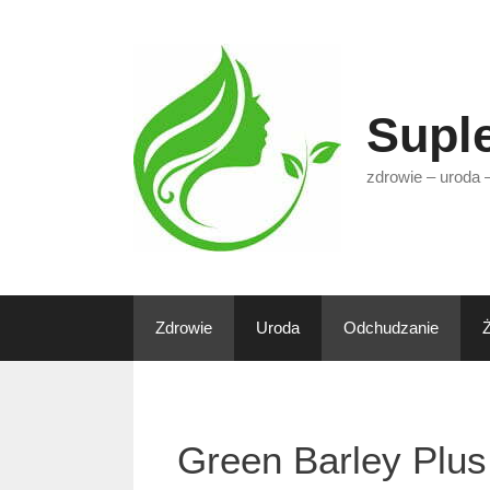
Przejdź
do
treści
Supl
zdrowie – uroda 
Zdrowie
Uroda
Odchudzanie
Green Barley Plus