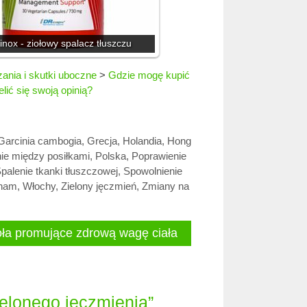
inox - ziołowy spalacz tłuszczu
nia i skutki uboczne
>
Gdzie mogę kupić
lić się swoją opinią?
Garcinia cambogia
,
Grecja
,
Holandia
,
Hong
ie między posiłkami
,
Polska
,
Poprawienie
palenie tkanki tłuszczowej
,
Spowolnienie
tnam
,
Włochy
,
Zielony jęczmień
,
Zmiany na
zioła promujące zdrową wagę ciała
elonego jęczmienia”