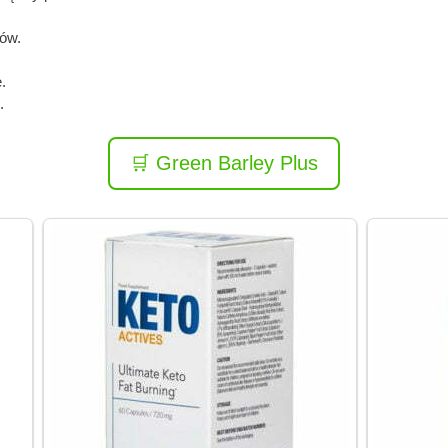
ów.
.
.
🛒 Green Barley Plus