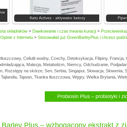
nie
Keto Actives - aktywator ketozy
Piper
ista składników
>
Dawkowanie i czas trwania kuracji
>
Przeciwwskaza
>
Opinie z Internetu
>
Stosowałaś już GreenBarleyPlus i chcesz podzie
t tłuszczowy
,
Cellulit wodny
,
Czechy
,
Detoksykacja
,
Filipiny
,
Francja
,
odmładzająca
,
Malezja
,
Metabolizm
,
Niemcy
,
Odchudzanie
,
Podjadan
em
,
Rozstępy na skórze
,
Sen
,
Serbia
,
Singapur
,
Słowacja
,
Słowenia
,
S
,
Tajlandia
,
Tajwan
,
Tkanka tłuszczowa
,
Węgry
,
Wielka Brytania
,
Wie
Probiosin Plus – probiotyki i 
Barley Plus – wzbogacony ekstrakt z zi