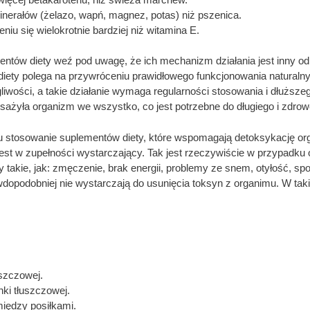
inerałów (żelazo, wapń, magnez, potas) niż pszenica.
niu się wielokrotnie bardziej niż witamina E.
ntów diety weź pod uwagę, że ich mechanizm działania jest inny od
diety polega na przywróceniu prawidłowego funkcjonowania natura
wości, a takie działanie wymaga regularności stosowania i dłuższego
sażyła organizm we wszystko, co jest potrzebne do długiego i zdrow
nsu stosowanie suplementów diety, które wspomagają detoksykację o
est w zupełności wystarczający. Tak jest rzeczywiście w przypadku
wy takie, jak: zmęczenie, brak energii, problemy ze snem, otyłość, s
dopodobniej nie wystarczają do usunięcia toksyn z organimu. W tak
szczowej.
nki tłuszczowej.
iędzy posiłkami.