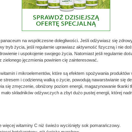
panaceum na współczesne dolegliwości. Jeśli odżywiasz się zdro
wy tryb życia, jeśli regularnie uprawiasz aktywność fizyczną i nie
rowienie i uspokojenie swojego życia. Natomiast jeśli regularnie d
z zielonego jęczmienia powinien cię zainteresować.
i witamin i mikroelementów, które są efektem spożywania produktów 
ze stresem i codzienną walką o życie, powodują nawarstwianie się d
ia się zmęczenie, obniżony poziom energii, magazynowanie tkanki tł
mało składników odżywczych a zbyt dużo pustej energii, której nadm
ie więcej witaminy C niż świeżo wyciśnięty sok pomarańczowy.
ięcej betakarotenu, niż świeża marchew.