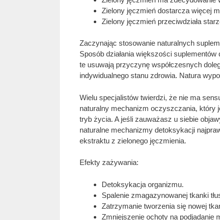
Zielony jęczmień dostarcza więcej m
Zielony jęczmień przeciwdziała starze
Zaczynając stosowanie naturalnych supleme
Sposób działania większości suplementów 
te usuwają przyczynę współczesnych dolegli
indywidualnego stanu zdrowia. Natura wypo
Wielu specjalistów twierdzi, że nie ma se
naturalny mechanizm oczyszczania, który j
tryb życia. A jeśli zauważasz u siebie obja
naturalne mechanizmy detoksykacji najpraw
ekstraktu z zielonego jęczmienia.
Efekty zażywania:
Detoksykacja organizmu.
Spalenie zmagazynowanej tkanki tłu
Zatrzymanie tworzenia się nowej tka
Zmniejszenie ochoty na podjadanie m