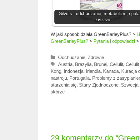
Silvets - odchudzanie, metabolizm, spala
tłuszczu
W jaki sposób działa GreenBarleyPlus?
>
L
GreenBarleyPlus?
>
Pytania i odpowiedzi
Kategorie
Odchudzanie
,
Zdrowie
Tagi
Austria
,
Brazylia
,
Brunei
,
Cellulit
,
Celluli
Kong
,
Indonezja
,
Irlandia
,
Kanada
,
Kuracja 
nastroju
,
Portugalia
,
Problemy z zasypiani
starzenia się
,
Stany Zjednoczone
,
Szwecja
skórze
29 komentarzy do “Green 