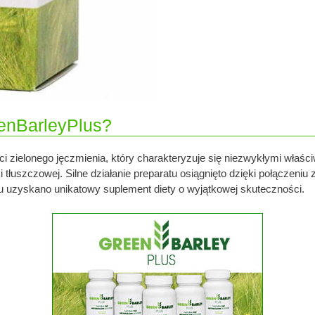
eenBarleyPlus?
ści zielonego jęczmienia, który charakteryzuje się niezwykłymi właś
uszczowej. Silne działanie preparatu osiągnięto dzięki połączeniu
mu uzyskano unikatowy suplement diety o wyjątkowej skuteczności.