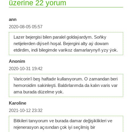
üzerine 22 yorum
ann
2020-08-05 05:57
Lazer bejergisi bilen paralel goldaýardym. Soňky
netijelerden diýseň hoşal. Bejergini alty aý dowam
etdirdim, indi bilegimde varikoz damarlarynyň yzy ýok.
Anonim
2020-10-31 19:42
Varicorin’i beş haftadır kullanıyorum. O zamandan beri
hemoroidim sakinleşti. Baldırlarımda da kalın varis var
ama burada düzelme yok.
Karoline
2021-10-12 23:32
Bitkileri tanıyorum ve burada damar değişiklikleri ve
rejenerasyon açısından çok iyi seçilmiş bir