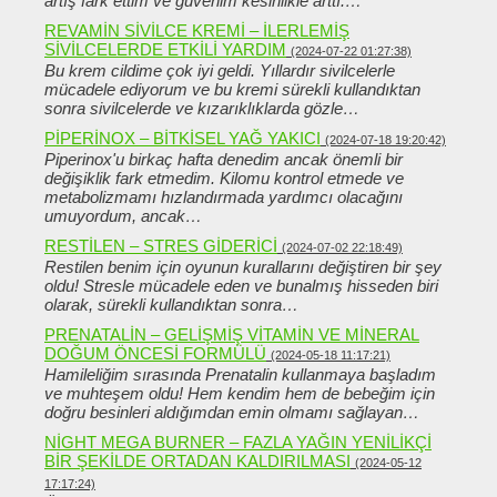
artış fark ettim ve güvenim kesinlikle arttı.…
REVAMIN SIVILCE KREMI – ILERLEMIŞ
SIVILCELERDE ETKILI YARDIM
(2024-07-22 01:27:38)
Bu krem ​​cildime çok iyi geldi. Yıllardır sivilcelerle
mücadele ediyorum ve bu kremi sürekli kullandıktan
sonra sivilcelerde ve kızarıklıklarda gözle…
PIPERINOX – BITKISEL YAĞ YAKICI
(2024-07-18 19:20:42)
Piperinox'u birkaç hafta denedim ancak önemli bir
değişiklik fark etmedim. Kilomu kontrol etmede ve
metabolizmamı hızlandırmada yardımcı olacağını
umuyordum, ancak…
RESTILEN – STRES GIDERICI
(2024-07-02 22:18:49)
Restilen benim için oyunun kurallarını değiştiren bir şey
oldu! Stresle mücadele eden ve bunalmış hisseden biri
olarak, sürekli kullandıktan sonra…
PRENATALIN – GELIŞMIŞ VITAMIN VE MINERAL
DOĞUM ÖNCESI FORMÜLÜ
(2024-05-18 11:17:21)
Hamileliğim sırasında Prenatalin kullanmaya başladım
ve muhteşem oldu! Hem kendim hem de bebeğim için
doğru besinleri aldığımdan emin olmamı sağlayan…
NIGHT MEGA BURNER – FAZLA YAĞIN YENILIKÇI
BIR ŞEKILDE ORTADAN KALDIRILMASI
(2024-05-12
17:17:24)