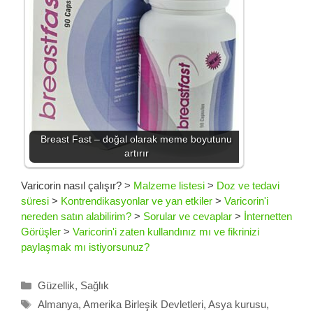
Breast Fast – doğal olarak meme boyutunu
artırır
Varicorin nasıl çalışır?
>
Malzeme listesi
>
Doz ve tedavi
süresi
>
Kontrendikasyonlar ve yan etkiler
>
Varicorin'i
nereden satın alabilirim?
>
Sorular ve cevaplar
>
İnternetten
Görüşler
>
Varicorin'i zaten kullandınız mı ve fikrinizi
paylaşmak mı istiyorsunuz?
Kategoriler
Güzellik
,
Sağlık
Etiketler
Almanya
,
Amerika Birleşik Devletleri
,
Asya kurusu
,