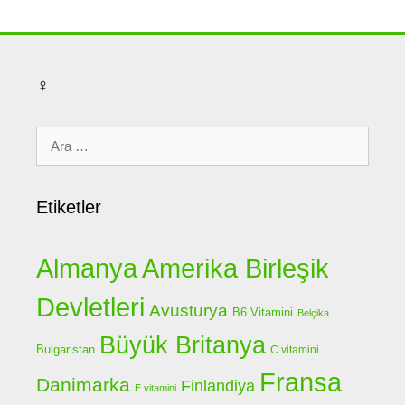
♀
için
ara
Etiketler
Almanya
Amerika Birleşik
Devletleri
Avusturya
B6 Vitamini
Belçika
Büyük Britanya
Bulgaristan
C vitamini
Fransa
Danimarka
Finlandiya
E vitamini