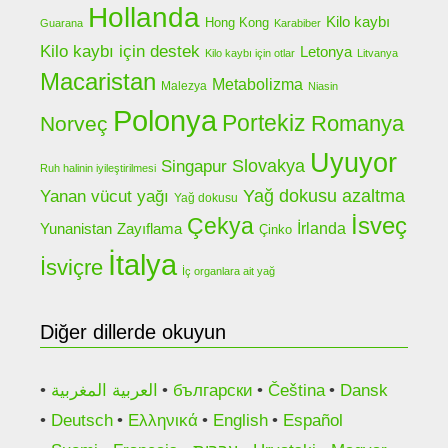
Hollanda
Kilo kaybı
Hong Kong
Guarana
Karabiber
Kilo kaybı için destek
Letonya
Kilo kaybı için otlar
Litvanya
Macaristan
Metabolizma
Malezya
Niasin
Polonya
Portekiz
Romanya
Norveç
Uyuyor
Slovakya
Singapur
Ruh halinin iyileştirilmesi
Yanan vücut yağı
Yağ dokusu azaltma
Yağ dokusu
Çekya
İsveç
Yunanistan
İrlanda
Zayıflama
Çinko
İtalya
İsviçre
İç organlara ait yağ
Diğer dillerde okuyun
العربية المغربية
български
Čeština
Dansk
Deutsch
Ελληνικά
English
Español