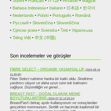
Suomi
Français
עברית
Hrvatski
Magyar
Bahasa Indonesia
Italiano
日本語
한국어
Nederlands
Polski
Português
Română
Русский
Slovenčina
Slovenščina
Српски језик
Svenska
ไทย
Українська
Tiếng Việt
中文 (中国)
Son incelemeler ve görüşler
FIBRE SELECT – ORGANIK YAŞAMSAL LIF
(2024-08-16
21:49:46)
Fiber Select rutinime harika bir katkı oldu. Sindirime
yardımcı oluyor ve daha uzun süre tok kalmamı
sağlıyor. Düzenliliğin ve genel…
BREAST FAST – DOĞAL OLARAK MEME
BOYUTUNU ARTIRIR
(2024-07-31 14:29:14)
BreastFast'ı birkaç aydır kullanıyorum ve sonuçlardan
gerçekten memnunum. Sertlik ve hacimde kademeli bir