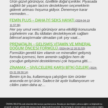
Ürün güzel görünüyor, özellikle doğal içerikler. Piyasada
sağlıklı bir yaşam tarzını destekleyen seçeneklerin
giderek artması hoşuma gidiyor. Denemeye karar
vermeden…
FEMIN PLUS – DAHA IYI SEKS HAYATI
(2024-04-19
11:37:36)
Her şey umut verici görünüyor ama etkililiği konusunda
şüphelerim var. Bu iddiaları destekleyecek sağlam
bilimsel araştırmalar olmadan çok şey vaat…
PRENATALIN – GELIŞMIŞ VITAMIN VE MINERAL
DOĞUM ÖNCESI FORMÜLÜ
(2024-04-12 20:31:53)
Formülün gerekli tüm vitamin ve mineralleri gelişmiş
formda içermesi, hem annenin sağlığını hem de
çocuğun gelişimini desteklemesi çok hoşuma gitti.…
ZINAMAX – SIVILCELERE KARŞI BITKI ÖZLERI
(2024-
03-31 09:30:14)
Benim için bu, kullanmaya çalıştığım tüm ürünler
arasında en iyi ürün. Sadece bir aydır kullanıyorum ve
cildim zaten daha az…
ÖNEMLİ BİLGİ! Bu web sitesinde tıbbi tavsiye yayınlamıyoruz. Burada yer alan bilgiler yalnızca eğitim ve bilgilendirme
amaçlıdır ve hiçbir şekilde tıbbi tavsiye olarak değerlendirilmemelidir. Biz herhangi bir ürünün satıcısı veya üreticisi değiliz.