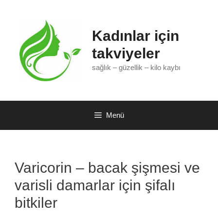
İçeriğe
atla
Kadınlar için
takviyeler
sağlık – güzellik – kilo kaybı
Menü
Varicorin – bacak şişmesi ve
varisli damarlar için şifalı
bitkiler