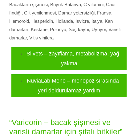
Bacakların şişmesi
,
Büyük Britanya
,
C vitamini
,
Cadı
fındığı
,
Cilt yenilenmesi
,
Damar yetersizliği
,
Fransa
,
Hemoroid
,
Hesperidin
,
Hollanda
,
İsviçre
,
İtalya
,
Kan
damarları
,
Kestane
,
Polonya
,
Saç kaybı
,
Uyuyor
,
Varisli
damarlar
,
Vitis vinifera
Silvets – zayıflama, metabolizma, yağ
yakma
NuviaLab Meno – menopoz sırasında
yeri doldurulamaz yardım
“Varicorin – bacak şişmesi ve
varisli damarlar için şifalı bitkiler”