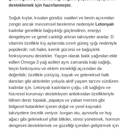
desteklemek için hazırlanmıştır.
Soğuk kışlar, kısalan gündüz saatleri ve besin açısından
zengin ancak mevsimsel beslenme nedeniyle
Letonyalı
kadınlar genellikle bağışıklığı güçlendiren, enerjiyi
dengeleyen ve genel canlılığı artıran takviyeler ararlar. D
vitamini özellikle kış aylarında sınırlı güneş ışığı nedeniyle
popülerdir; ruh halini, kemik gücünü ve bağışıklık
fonksiyonunu destekler. Yaygın olarak balık yağından elde
edilen Omega-3 yağ asitleri aynı zamanda kalp sağlığı,
beyin fonksiyonu ve eklem esnekliği açısından da
değerlidir; özellikle yürüyüş, kayak ve geleneksel halk
dansları gibi aktiviteler yoluyla aktif yaşam tarzını sürdüren
kadınlar için. Letonyalı kadınların çoğu, cilt sağlığını ve
hücresel korumayı destekleyen antioksidan özellikleriyle
bilinen deniz topalak, papatya ve yaban mersini gibi
bölgesel botanikleri içeren doğal ve yerel kaynaklı
takviyelere öncelik veriyor. Isırgan otu, aynısefa ve huş
ağacı gibi geleneksel şifalı bitkiler, stresi yönetmek, hormon
dengesini desteklemek ve güzelliği içeriden geliştirmek için