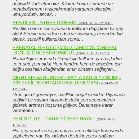
değişiklik fark etmedim. Kilomu kontrol etmede ve
metabolizmamı hızlandırmada yardımcı olacağını
umuyordum, ancak…
RESTILEN – STRES GIDERICI
(2024-07-02 22:18:49)
Restilen benim için oyunun kurallarını değiştiren bir şey
oldu! Stresle mücadele eden ve bunalmış hisseden biri
olarak, sürekli kullandıktan sonra…
PRENATALIN – GELIŞMIŞ VITAMIN VE MINERAL
DOĞUM ÖNCESI FORMÜLÜ
(2024-05-18 11:17:21)
Hamileliğim sırasında Prenatalin kullanmaya başladım
ve muhteşem oldu! Hem kendim hem de bebeğim için
doğru besinleri aldığımdan emin olmamı sağlayan…
NIGHT MEGA BURNER – FAZLA YAĞIN YENILIKÇI
BIR ŞEKILDE ORTADAN KALDIRILMASI
(2024-05-12
17:17:24)
Ürün güzel görünüyor, özellikle doğal içerikler. Piyasada
sağlıklı bir yaşam tarzını destekleyen seçeneklerin
giderek artması hoşuma gidiyor. Denemeye karar
vermeden…
FEMIN PLUS – DAHA IYI SEKS HAYATI
(2024-04-19
11:37:36)
Her şey umut verici görünüyor ama etkililiği konusunda
şüphelerim var. Bu iddiaları destekleyecek sağlam