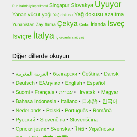
Uyuyor
Slovakya
Singapur
Ruh halinin iyileştirilmesi
Yanan vücut yağı
Yağ dokusu azaltma
Yağ dokusu
Çekya
İsveç
Yunanistan
İrlanda
Zayıflama
Çinko
İtalya
İsviçre
İç organlara ait yağ
Diğer dillerde okuyun
العربية المغربية
български
Čeština
Dansk
Deutsch
Ελληνικά
English
Español
Suomi
Français
עברית
Hrvatski
Magyar
Bahasa Indonesia
Italiano
日本語
한국어
Nederlands
Polski
Português
Română
Русский
Slovenčina
Slovenščina
Српски језик
Svenska
ไทย
Українська