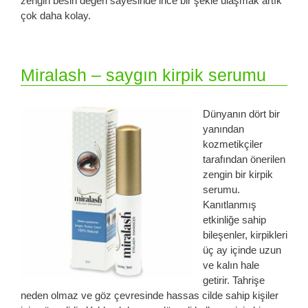
zengin besin değeri sayesinde ince bir şekle ulaşmak artık
çok daha kolay.
Miralash – saygın kirpik serumu
Dünyanın dört bir
yanından
kozmetikçiler
tarafından önerilen
zengin bir kirpik
serumu.
Kanıtlanmış
etkinliğe sahip
bileşenler, kirpikleri
üç ay içinde uzun
ve kalın hale
getirir. Tahrişe
neden olmaz ve göz çevresinde hassas cilde sahip kişiler