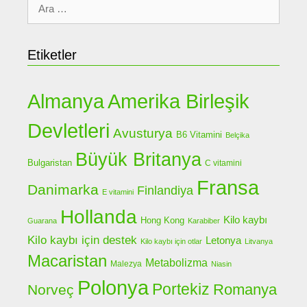
için
ara
Etiketler
Almanya
Amerika Birleşik
Devletleri
Avusturya
B6 Vitamini
Belçika
Büyük Britanya
Bulgaristan
C vitamini
Fransa
Danimarka
Finlandiya
E vitamini
Hollanda
Kilo kaybı
Hong Kong
Guarana
Karabiber
Kilo kaybı için destek
Letonya
Kilo kaybı için otlar
Litvanya
Macaristan
Metabolizma
Malezya
Niasin
Polonya
Portekiz
Romanya
Norveç