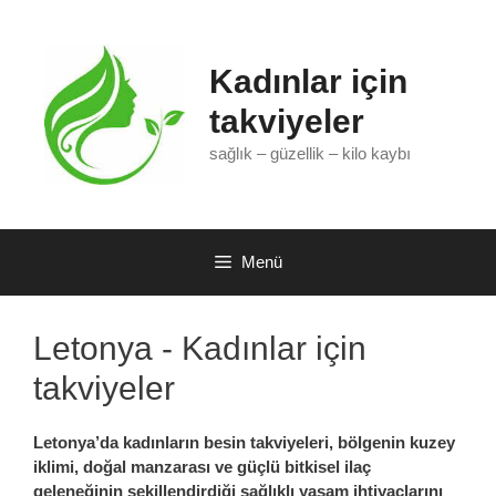
İçeriğe
atla
Kadınlar için
takviyeler
sağlık – güzellik – kilo kaybı
Menü
Letonya - Kadınlar için
takviyeler
Letonya’da
kadınların besin takviyeleri, bölgenin kuzey
iklimi, doğal manzarası ve güçlü bitkisel ilaç
geleneğinin şekillendirdiği sağlıklı yaşam ihtiyaçlarını