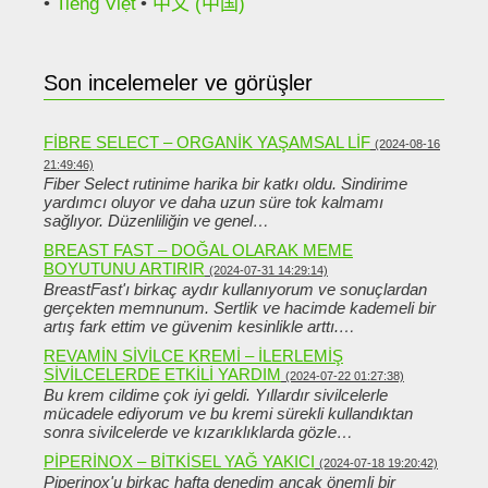
Tiếng Việt
中文 (中国)
Son incelemeler ve görüşler
FIBRE SELECT – ORGANIK YAŞAMSAL LIF
(2024-08-16
21:49:46)
Fiber Select rutinime harika bir katkı oldu. Sindirime
yardımcı oluyor ve daha uzun süre tok kalmamı
sağlıyor. Düzenliliğin ve genel…
BREAST FAST – DOĞAL OLARAK MEME
BOYUTUNU ARTIRIR
(2024-07-31 14:29:14)
BreastFast'ı birkaç aydır kullanıyorum ve sonuçlardan
gerçekten memnunum. Sertlik ve hacimde kademeli bir
artış fark ettim ve güvenim kesinlikle arttı.…
REVAMIN SIVILCE KREMI – ILERLEMIŞ
SIVILCELERDE ETKILI YARDIM
(2024-07-22 01:27:38)
Bu krem ​​cildime çok iyi geldi. Yıllardır sivilcelerle
mücadele ediyorum ve bu kremi sürekli kullandıktan
sonra sivilcelerde ve kızarıklıklarda gözle…
PIPERINOX – BITKISEL YAĞ YAKICI
(2024-07-18 19:20:42)
Piperinox'u birkaç hafta denedim ancak önemli bir