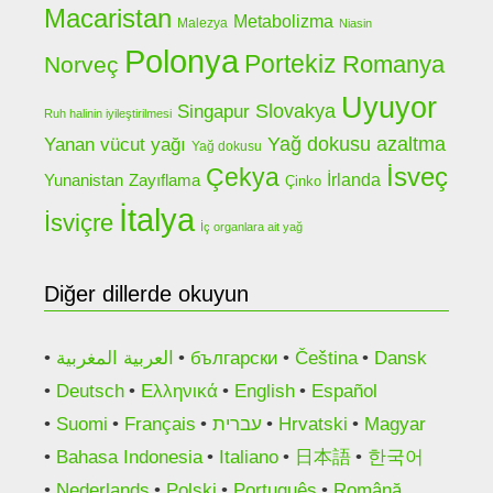
Macaristan
Metabolizma
Malezya
Niasin
Polonya
Portekiz
Romanya
Norveç
Uyuyor
Slovakya
Singapur
Ruh halinin iyileştirilmesi
Yanan vücut yağı
Yağ dokusu azaltma
Yağ dokusu
Çekya
İsveç
Yunanistan
İrlanda
Zayıflama
Çinko
İtalya
İsviçre
İç organlara ait yağ
Diğer dillerde okuyun
العربية المغربية
български
Čeština
Dansk
Deutsch
Ελληνικά
English
Español
Suomi
Français
עברית
Hrvatski
Magyar
Bahasa Indonesia
Italiano
日本語
한국어
Nederlands
Polski
Português
Română