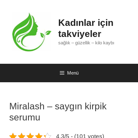
İçeriğe
atla
Kadınlar için
takviyeler
sağlık – güzellik – kilo kaybı
Menü
Miralash – saygın kirpik
serumu
4.3/5 - (101 votes)