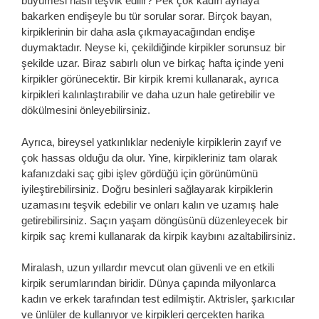
büyümesi nasıl teşvik edilir? Pek çok kadın aynaya
bakarken endişeyle bu tür sorular sorar. Birçok bayan,
kirpiklerinin bir daha asla çıkmayacağından endişe
duymaktadır. Neyse ki, çekildiğinde kirpikler sorunsuz bir
şekilde uzar. Biraz sabırlı olun ve birkaç hafta içinde yeni
kirpikler görünecektir. Bir kirpik kremi kullanarak, ayrıca
kirpikleri kalınlaştırabilir ve daha uzun hale getirebilir ve
dökülmesini önleyebilirsiniz.
Ayrıca, bireysel yatkınlıklar nedeniyle kirpiklerin zayıf ve
çok hassas olduğu da olur. Yine, kirpikleriniz tam olarak
kafanızdaki saç gibi işlev gördüğü için görünümünü
iyileştirebilirsiniz. Doğru besinleri sağlayarak kirpiklerin
uzamasını teşvik edebilir ve onları kalın ve uzamış hale
getirebilirsiniz. Saçın yaşam döngüsünü düzenleyecek bir
kirpik saç kremi kullanarak da kirpik kaybını azaltabilirsiniz.
Miralash, uzun yıllardır mevcut olan güvenli ve en etkili
kirpik serumlarından biridir. Dünya çapında milyonlarca
kadın ve erkek tarafından test edilmiştir. Aktrisler, şarkıcılar
ve ünlüler de kullanıyor ve kirpikleri gerçekten harika