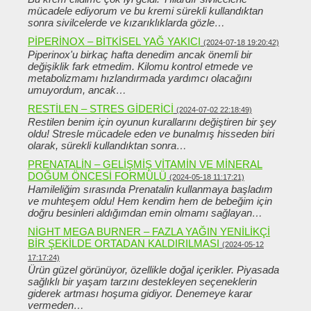
mücadele ediyorum ve bu kremi sürekli kullandıktan
sonra sivilcelerde ve kızarıklıklarda gözle…
PIPERINOX – BITKISEL YAĞ YAKICI
(2024-07-18 19:20:42)
Piperinox'u birkaç hafta denedim ancak önemli bir
değişiklik fark etmedim. Kilomu kontrol etmede ve
metabolizmamı hızlandırmada yardımcı olacağını
umuyordum, ancak…
RESTILEN – STRES GIDERICI
(2024-07-02 22:18:49)
Restilen benim için oyunun kurallarını değiştiren bir şey
oldu! Stresle mücadele eden ve bunalmış hisseden biri
olarak, sürekli kullandıktan sonra…
PRENATALIN – GELIŞMIŞ VITAMIN VE MINERAL
DOĞUM ÖNCESI FORMÜLÜ
(2024-05-18 11:17:21)
Hamileliğim sırasında Prenatalin kullanmaya başladım
ve muhteşem oldu! Hem kendim hem de bebeğim için
doğru besinleri aldığımdan emin olmamı sağlayan…
NIGHT MEGA BURNER – FAZLA YAĞIN YENILIKÇI
BIR ŞEKILDE ORTADAN KALDIRILMASI
(2024-05-12
17:17:24)
Ürün güzel görünüyor, özellikle doğal içerikler. Piyasada
sağlıklı bir yaşam tarzını destekleyen seçeneklerin
giderek artması hoşuma gidiyor. Denemeye karar
vermeden…