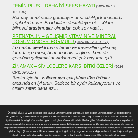
FEMIN PLUS – DAHA IYI SEKS HAYATI
(2024-04-19
11:37:36)
Her şey umut verici görünüyor ama etkililiği konusunda
şüphelerim var. Bu iddiaları destekleyecek sağlam
bilimsel araştırmalar olmadan çok şey vaat…
PRENATALIN – GELIŞMIŞ VITAMIN VE MINERAL
DOĞUM ÖNCESI FORMÜLÜ
(2024-04-12 20:31:53)
Formülün gerekli tüm vitamin ve mineralleri gelişmiş
formda içermesi, hem annenin sağlığını hem de
çocuğun gelişimini desteklemesi çok hoşuma gitti.…
ZINAMAX – SIVILCELERE KARŞI BITKI ÖZLERI
(2024-
03-31 09:30:14)
Benim için bu, kullanmaya çalıştığım tüm ürünler
arasında en iyi ürün. Sadece bir aydır kullanıyorum ve
cildim zaten daha az…
ÖNEMLİ BİLGİ! Bu web sitesinde tıbbi tavsiye yayınlamıyoruz. Burada yer alan bilgiler yalnızca eğitim ve bilgilendirme
amaçlıdır ve hiçbir şekilde tıbbi tavsiye olarak değerlendirilmemelidir. Biz herhangi bir ürünün satıcısı veya üreticisi değiliz.
Açıklanan ürünlerle ilgili tüm sorular uygun kuruluşlara yönlendirilmelidir. Herhangi bir ürünü kullanmadan önce veya kendi
sağlığınızla ilgili herhangi bir sorunuz veya endişeniz varsa doktorunuza danışmalısınız. Burada, tipik olması gerekmeyen ve
başkaları tarafından elde edilen sonuçlardan farklı olabilecek etkileri bildiren kişilerin açıklamalarını alıntılıyoruz. Web sitemiz
bağlı kuruluş bağlantıları içerir. Bir Amazon ortağı ve bağlı kuruluş programları sunan diğer web sitelerinin bağlı kuruluşu
olarak, uygun satın alımlardan para kazanıyoruz. Bu, bir bağlı kuruluş bağlantısına tıklayıp bir satın alma işlemi