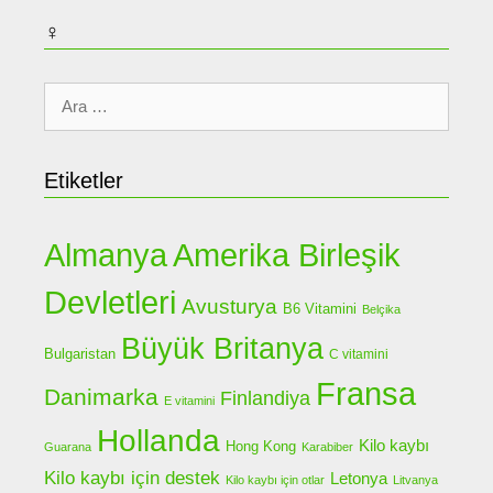
♀
için
ara
Etiketler
Almanya
Amerika Birleşik
Devletleri
Avusturya
B6 Vitamini
Belçika
Büyük Britanya
Bulgaristan
C vitamini
Fransa
Danimarka
Finlandiya
E vitamini
Hollanda
Kilo kaybı
Hong Kong
Guarana
Karabiber
Kilo kaybı için destek
Letonya
Kilo kaybı için otlar
Litvanya