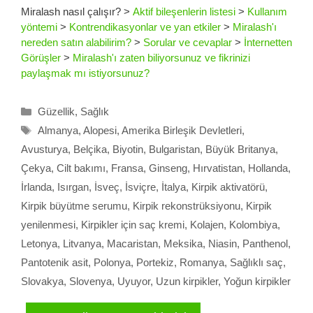
Miralash nasıl çalışır?
>
Aktif bileşenlerin listesi
>
Kullanım
yöntemi
>
Kontrendikasyonlar ve yan etkiler
>
Miralash'ı
nereden satın alabilirim?
>
Sorular ve cevaplar
>
İnternetten
Görüşler
>
Miralash'ı zaten biliyorsunuz ve fikrinizi
paylaşmak mı istiyorsunuz?
Kategoriler
Güzellik
,
Sağlık
Etiketler
Almanya
,
Alopesi
,
Amerika Birleşik Devletleri
,
Avusturya
,
Belçika
,
Biyotin
,
Bulgaristan
,
Büyük Britanya
,
Çekya
,
Cilt bakımı
,
Fransa
,
Ginseng
,
Hırvatistan
,
Hollanda
,
İrlanda
,
Isırgan
,
İsveç
,
İsviçre
,
İtalya
,
Kirpik aktivatörü
,
Kirpik büyütme serumu
,
Kirpik rekonstrüksiyonu
,
Kirpik
yenilenmesi
,
Kirpikler için saç kremi
,
Kolajen
,
Kolombiya
,
Letonya
,
Litvanya
,
Macaristan
,
Meksika
,
Niasin
,
Panthenol
,
Pantotenik asit
,
Polonya
,
Portekiz
,
Romanya
,
Sağlıklı saç
,
Slovakya
,
Slovenya
,
Uyuyor
,
Uzun kirpikler
,
Yoğun kirpikler