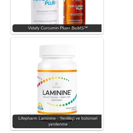
Vidafy Curcumin Plus+ BioMS™
Lifepharm Laminine - Yenilikçi ve bütünsel
yenilenme