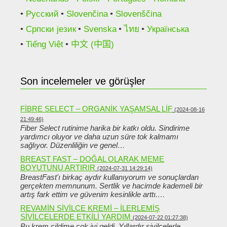
Русский
Slovenčina
Slovenščina
Српски језик
Svenska
ไทย
Українська
Tiếng Việt
中文 (中国)
Son incelemeler ve görüşler
FIBRE SELECT – ORGANIK YAŞAMSAL LIF
(2024-08-16
21:49:46)
Fiber Select rutinime harika bir katkı oldu. Sindirime
yardımcı oluyor ve daha uzun süre tok kalmamı
sağlıyor. Düzenliliğin ve genel…
BREAST FAST – DOĞAL OLARAK MEME
BOYUTUNU ARTIRIR
(2024-07-31 14:29:14)
BreastFast'ı birkaç aydır kullanıyorum ve sonuçlardan
gerçekten memnunum. Sertlik ve hacimde kademeli bir
artış fark ettim ve güvenim kesinlikle arttı.…
REVAMIN SIVILCE KREMI – ILERLEMIŞ
SIVILCELERDE ETKILI YARDIM
(2024-07-22 01:27:38)
Bu krem ​​cildime çok iyi geldi. Yıllardır sivilcelerle