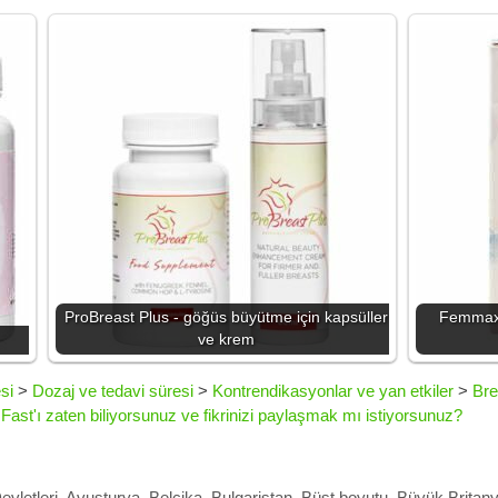
ProBreast Plus - göğüs büyütme için kapsüller
Femmax -
ve krem
si
>
Dozaj ve tedavi süresi
>
Kontrendikasyonlar ve yan etkiler
>
Bre
Fast'ı zaten biliyorsunuz ve fikrinizi paylaşmak mı istiyorsunuz?
evletleri
,
Avusturya
,
Belçika
,
Bulgaristan
,
Büst boyutu
,
Büyük Britan