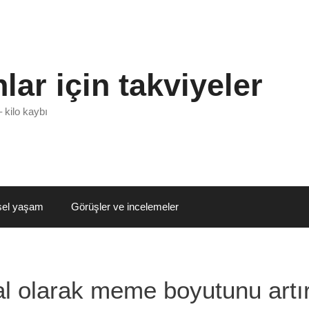
lar için takviyeler
– kilo kaybı
sel yaşam
Görüşler ve incelemeler
l olarak meme boyutunu artır