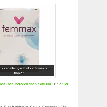
 kadınlar için libido artırmak için
haplar
ast Fast'ı nereden satın alabilirim?
>
Sorular
ya
,
Büyük göğüsler
,
Çekya
,
Çemenotu
,
Cildi