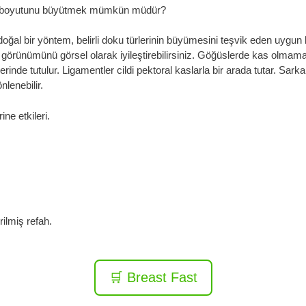
e boyutunu büyütmek mümkün müdür?
 doğal bir yöntem, belirli doku türlerinin büyümesini teşvik eden uygun b
in görünümünü görsel olarak iyileştirebilirsiniz. Göğüslerde kas olm
nde tutulur. Ligamentler cildi pektoral kaslarla bir arada tutar. Sark
lenebilir.
ne etkileri.
rilmiş refah.
🛒 Breast Fast