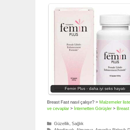
Femin Plus - daha iyi seks hayatı
Breast Fast nasıl çalışır?
>
Malzemeler liste
ve cevaplar
>
İnternetten Görüşler
>
Breast 
Kategoriler
Güzellik
,
Sağlık
Etiketler
Afrodizyak
,
Almanya
,
Amerika Birleşik D