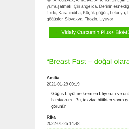
yumuşatmak
,
Çin angelica
,
Derinin esnekliğ
libido
,
Karahindiba
,
Küçük göğüs
,
Letonya
,
göğüsler
,
Slovakya
,
Tirozin
,
Uyuyor
Vidafy Curcumin Plus+ Bio
“Breast Fast – doğal ola
Amilia
2021-01-28 00:19
Göğüs büyütme kremleri biliyorum ve onlar
bilmiyorum.. Bu, takviye bittikten sonra 
görünür.
Rika
2022-01-25 14:48