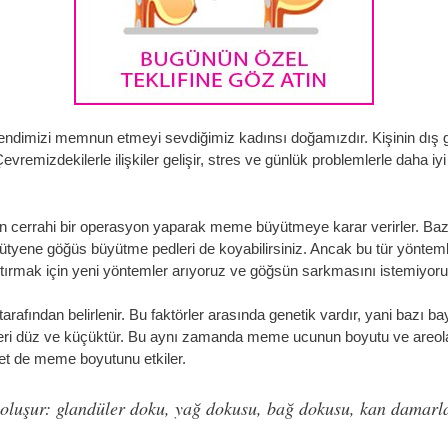
endimizi memnun etmeyi sevdiğimiz kadınsı doğamızdır. Kişinin dı
 Çevremizdekilerle ilişkiler gelişir, stres ve günlük problemlerle daha i
en cerrahi bir operasyon yaparak meme büyütmeye karar verirler. Baz
 Sütyene göğüs büyütme pedleri de koyabilirsiniz. Ancak bu tür yönteml
ştırmak için yeni yöntemler arıyoruz ve göğsün sarkmasını istemiyoru
tarafından belirlenir. Bu faktörler arasında genetik vardır, yani bazı 
eri düz ve küçüktür. Bu aynı zamanda meme ucunun boyutu ve areolanın
yet de meme boyutunu etkiler.
 oluşur: glandüler doku, yağ dokusu, bağ dokusu, kan damarlar