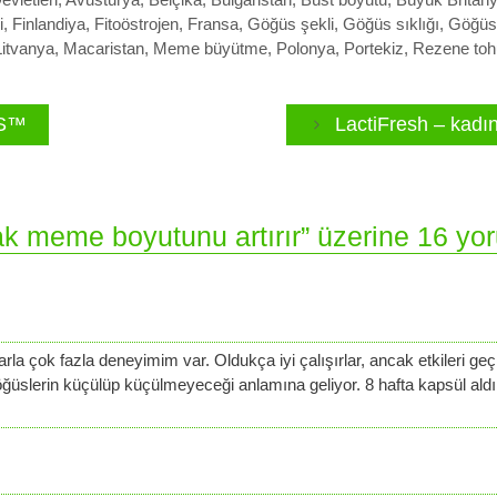
i
,
Finlandiya
,
Fitoöstrojen
,
Fransa
,
Göğüs şekli
,
Göğüs sıklığı
,
Göğüs
Litvanya
,
Macaristan
,
Meme büyütme
,
Polonya
,
Portekiz
,
Rezene to
MS™
LactiFresh – kadınl
rak meme boyutunu artırır” üzerine 16 yo
la çok fazla deneyimim var. Oldukça iyi çalışırlar, ancak etkileri geç
göğüslerin küçülüp küçülmeyeceği anlamına geliyor. 8 hafta kapsül al