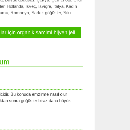
ler
,
Hollanda
,
İsveç
,
İsviçre
,
İtalya
,
Kadın
humu
,
Romanya
,
Sarkık göğüsler
,
Sıkı
ar için organik samimi hijyen jeli
rum
icidir. Bu konuda emzirme nasıl olur
dıktan sonra göğüsler biraz daha büyük