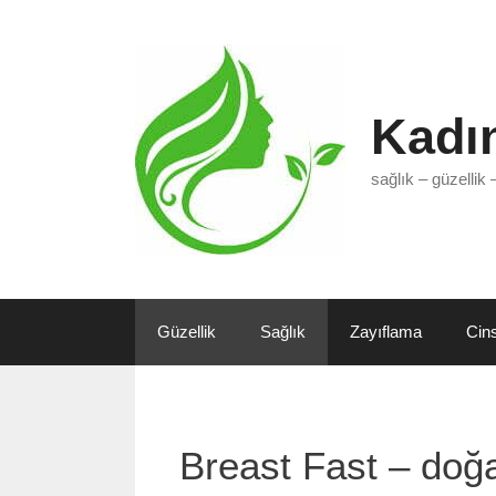
İçeriğe
atla
Kadın
sağlık – güzellik 
Güzellik
Sağlık
Zayıflama
Cin
Breast Fast – doğa