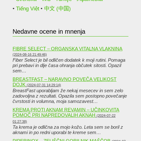
Tiếng Việt
中文 (中国)
Nedavne ocene in mnenja
FIBRE SELECT – ORGANSKA VITALNA VLAKNINA
(2024-08-16 21:49:46)
Fiber Select je bil odličen dodatek k moji rutini. Pomaga
pri prebavi in ​​dlje časa ohranja občutek sitosti. Opazil
sem…
BREASTFAST – NARAVNO POVEČA VELIKOST
DOJK
(2024-07-31 14:29:14)
BreastFast uporabljam že nekaj mesecev in sem zelo
zadovoljna z rezultati. Opazila sem postopno povečanje
čvrstosti in volumna, moja samozavest…
KREMA PROTI AKNAM REVAMIN – UČINKOVITA
POMOČ PRI NAPREDOVALIH AKNAH
(2024-07-22
01:27:38)
Ta krema je odlična za mojo kožo. Leta sem se boril z
aknami in po redni uporabi te kreme sem…
PIPERINOX – ZELIŠČNI GORILNIK MAŠČOB