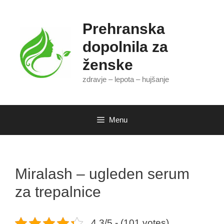
Skip
to
Prehranska
content
dopolnila za
ženske
zdravje – lepota – hujšanje
Menu
Miralash – ugleden serum
za trepalnice
4.3/5 - (101 votes)