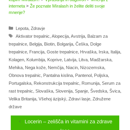
interneta
>
Že poznate Miralash in želite deliti svoje
mnenje?
Categories
Lepota
,
Zdravje
Tags
Aktivator trepalnic
,
Alopecija
,
Avstrija
,
Balzam za
trepalnice
,
Belgija
,
Biotin
,
Bolgarija
,
Češka
,
Dolge
trepalnice
,
Francija
,
Goste trepalnice
,
Hrvaška
,
Irska
,
Italija
,
Kolagen
,
Kolumbija
,
Koprive
,
Latvija
,
Litva
,
Madžarska
,
Mehika
,
Nega kože
,
Nemčija
,
Niacin
,
Nizozemska
,
Obnova trepalnic
,
Pantalna kislina
,
Pantenol
,
Poljska
,
Portugalska
,
Rekonstrukcija trepalnic
,
Romunija
,
Serum za
rast trepalnic
,
Slovaška
,
Slovenija
,
Spanje
,
Švedska
,
Švica
,
Velika Britanija
,
Všehoj ázijský
,
Zdravi lasje
,
Združene
države
Locerin – zelišča in vitamini za zdrave