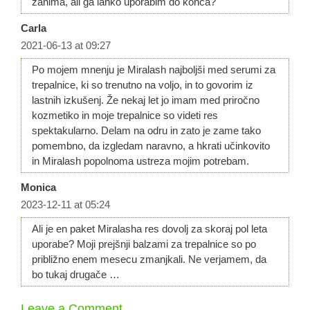
zanima, ali ga lahko uporabim do konca?
Carla
2021-06-13 at 09:27
Po mojem mnenju je Miralash najboljši med serumi za
trepalnice, ki so trenutno na voljo, in to govorim iz
lastnih izkušenj. Že nekaj let jo imam med priročno
kozmetiko in moje trepalnice so videti res
spektakularno. Delam na odru in zato je zame tako
pomembno, da izgledam naravno, a hkrati učinkovito
in Miralash popolnoma ustreza mojim potrebam.
Monica
2023-12-11 at 05:24
Ali je en paket Miralasha res dovolj za skoraj pol leta
uporabe? Moji prejšnji balzami za trepalnice so po
približno enem mesecu zmanjkali. Ne verjamem, da
bo tukaj drugače …
Leave a Comment