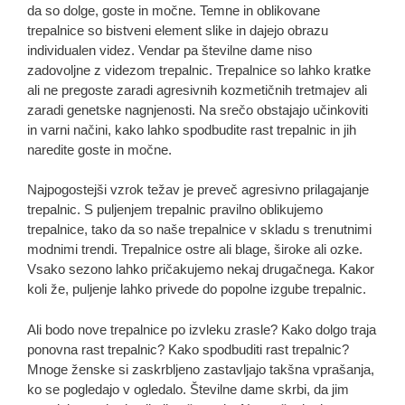
da so dolge, goste in močne. Temne in oblikovane
trepalnice so bistveni element slike in dajejo obrazu
individualen videz. Vendar pa številne dame niso
zadovoljne z videzom trepalnic. Trepalnice so lahko kratke
ali ne pregoste zaradi agresivnih kozmetičnih tretmajev ali
zaradi genetske nagnjenosti. Na srečo obstajajo učinkoviti
in varni načini, kako lahko spodbudite rast trepalnic in jih
naredite goste in močne.
Najpogostejši vzrok težav je preveč agresivno prilagajanje
trepalnic. S puljenjem trepalnic pravilno oblikujemo
trepalnice, tako da so naše trepalnice v skladu s trenutnimi
modnimi trendi. Trepalnice ostre ali blage, široke ali ozke.
Vsako sezono lahko pričakujemo nekaj drugačnega. Kakor
koli že, puljenje lahko privede do popolne izgube trepalnic.
Ali bodo nove trepalnice po izvleku zrasle? Kako dolgo traja
ponovna rast trepalnic? Kako spodbuditi rast trepalnic?
Mnoge ženske si zaskrbljeno zastavljajo takšna vprašanja,
ko se pogledajo v ogledalo. Številne dame skrbi, da jim