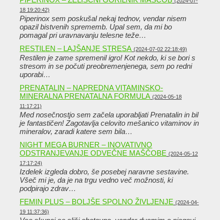
(2024-07-
18 19:20:42)
Piperinox sem poskušal nekaj tednov, vendar nisem
opazil bistvenih sprememb. Upal sem, da mi bo
pomagal pri uravnavanju telesne teže…
RESTILEN – LAJŠANJE STRESA
(2024-07-02 22:18:49)
Restilen je zame spremenil igro! Kot nekdo, ki se bori s
stresom in se počuti preobremenjenega, sem po redni
uporabi…
PRENATALIN – NAPREDNA VITAMINSKO-
MINERALNA PRENATALNA FORMULA
(2024-05-18
11:17:21)
Med nosečnostjo sem začela uporabljati Prenatalin in bil
je fantastičen! Zagotavlja celovito mešanico vitaminov in
mineralov, zaradi katere sem bila…
NIGHT MEGA BURNER – INOVATIVNO
ODSTRANJEVANJE ODVEČNE MAŠČOBE
(2024-05-12
17:17:24)
Izdelek izgleda dobro, še posebej naravne sestavine.
Všeč mi je, da je na trgu vedno več možnosti, ki
podpirajo zdrav…
FEMIN PLUS – BOLJŠE SPOLNO ŽIVLJENJE
(2024-04-
19 11:37:36)