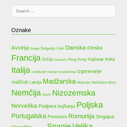
Search
for:
Oznake
Danska
Avstrija
Finska
Bolgarija
Cink
Belgija
Francija
Grčija
Irska
Hujšanje
Hong Kong
Guarana
Italija
Izgorevanje
Izboljšanje vašega razpoloženja
Madžarska
maščob
Latvija
Malezija
Maščobno tkivo
Nemčija
Nizozemska
Niacin
Poljska
Norveška
Podpora hujšanju
Portugalska
Romunija
Singapur
Presnova
Spanje
Velika