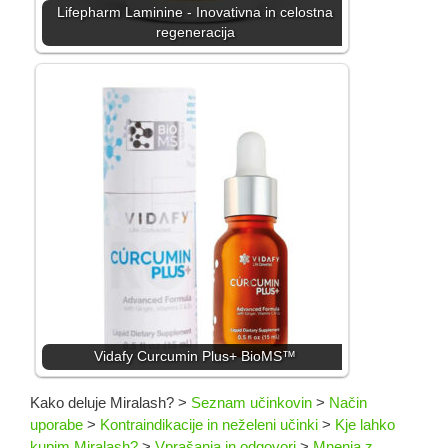
Lifepharm Laminine - Inovativna in celostna
regeneracija
Vidafy Curcumin Plus+ BioMS™
Kako deluje Miralash?
>
Seznam učinkovin
>
Način
uporabe
>
Kontraindikacije in neželeni učinki
>
Kje lahko
kupim Miralash?
>
Vprašanja in odgovori
>
Mnenja z