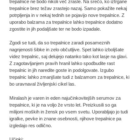
trepalnice ne bodo nikoli več zrasle. Na srečo, ko iztrgane
trepalnice brez težav zrastejo nazaj. Samo pokažite nekaj
potrpljenja in v nekaj tednih se pojavijo nove trepalnice. Z
uporabo balzama za trepalnice lahko trepalnice dodatno
zgostite in jih podaljšate ter ne bodo izpadale.
Zgodi se tudi, da so trepalnice zaradi posameznih
nagnjenosti šibke in zelo občutljive. Spet lahko izboljšate
videz trepalnic, saj delujejo natanko tako kot lasje na glavi.
Z zagotavljanjem pravih hranil lahko spodbudite rast
trepalnic in jih naredite goste in podolgovate. Izgubo
trepalnic lahko zmanjšate tudi z balzamom za trepalnice, ki
bo uravnaval življenjski cikel las.
Miralash je varen in eden najučinkovitejših serumov za
trepalnice, ki je na voljo že vrsto let. Preizkusili so ga
milijoni moških in žensk po vsem svetu. Uporabljajo jo tudi
igralke, pevke in znane osebnosti, njihove trepalnice pa
izgledajo res odlično.
Učinki: