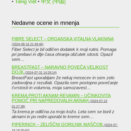
Tiếng Việt
中文 (中国)
Nedavne ocene in mnenja
FIBRE SELECT – ORGANSKA VITALNA VLAKNINA
(2024-08-16 21:49:46)
Fiber Select je bil odličen dodatek k moji rutini. Pomaga
pri prebavi in ​​dlje časa ohranja občutek sitosti. Opazil
sem…
BREASTFAST – NARAVNO POVEČA VELIKOST
DOJK
(2024-07-31 14:29:14)
BreastFast uporabljam že nekaj mesecev in sem zelo
zadovoljna z rezultati. Opazila sem postopno povečanje
čvrstosti in volumna, moja samozavest…
KREMA PROTI AKNAM REVAMIN – UČINKOVITA
POMOČ PRI NAPREDOVALIH AKNAH
(2024-07-22
01:27:38)
Ta krema je odlična za mojo kožo. Leta sem se boril z
aknami in po redni uporabi te kreme sem…
PIPERINOX – ZELIŠČNI GORILNIK MAŠČOB
(2024-07-
18 19:20:42)