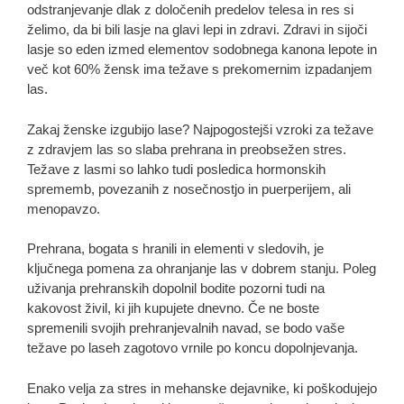
odstranjevanje dlak z določenih predelov telesa in res si
želimo, da bi bili lasje na glavi lepi in zdravi. Zdravi in ​​sijoči
lasje so eden izmed elementov sodobnega kanona lepote in
več kot 60% žensk ima težave s prekomernim izpadanjem
las.
Zakaj ženske izgubijo lase? Najpogostejši vzroki za težave
z zdravjem las so slaba prehrana in preobsežen stres.
Težave z lasmi so lahko tudi posledica hormonskih
sprememb, povezanih z nosečnostjo in puerperijem, ali
menopavzo.
Prehrana, bogata s hranili in elementi v sledovih, je
ključnega pomena za ohranjanje las v dobrem stanju. Poleg
uživanja prehranskih dopolnil bodite pozorni tudi na
kakovost živil, ki jih kupujete dnevno. Če ne boste
spremenili svojih prehranjevalnih navad, se bodo vaše
težave po laseh zagotovo vrnile po koncu dopolnjevanja.
Enako velja za stres in mehanske dejavnike, ki poškodujejo