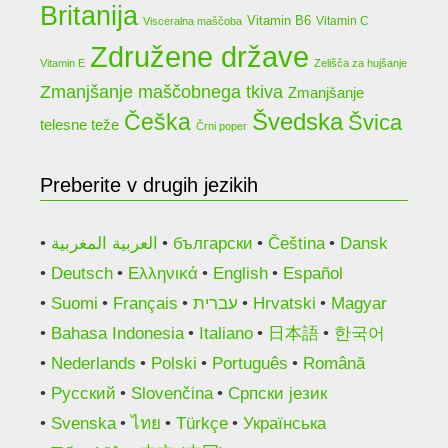
Britanija
Vitamin B6
Vitamin C
Visceralna maščoba
Združene države
Vitamin E
Zelišča za hujšanje
Zmanjšanje maščobnega tkiva
Zmanjšanje
Češka
Švedska
Švica
telesne teže
Črni poper
Preberite v drugih jezikih
العربية المغربية
български
Čeština
Dansk
Deutsch
Ελληνικά
English
Español
Suomi
Français
עברית
Hrvatski
Magyar
Bahasa Indonesia
Italiano
日本語
한국어
Nederlands
Polski
Português
Română
Русский
Slovenčina
Српски језик
Svenska
ไทย
Türkçe
Українська