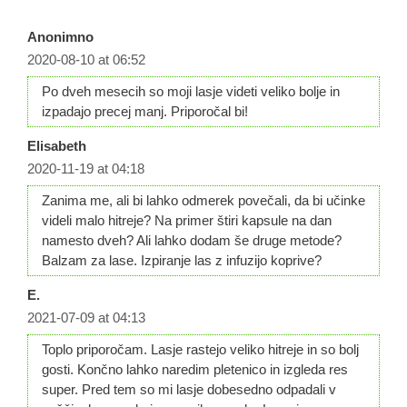
Anonimno
2020-08-10 at 06:52
Po dveh mesecih so moji lasje videti veliko bolje in
izpadajo precej manj. Priporočal bi!
Elisabeth
2020-11-19 at 04:18
Zanima me, ali bi lahko odmerek povečali, da bi učinke
videli malo hitreje? Na primer štiri kapsule na dan
namesto dveh? Ali lahko dodam še druge metode?
Balzam za lase. Izpiranje las z infuzijo koprive?
E.
2021-07-09 at 04:13
Toplo priporočam. Lasje rastejo veliko hitreje in so bolj
gosti. Končno lahko naredim pletenico in izgleda res
super. Pred tem so mi lasje dobesedno odpadali v