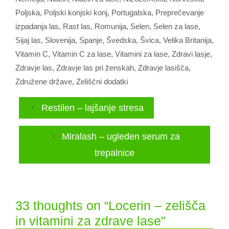
Poljska
,
Poljski konjski konj
,
Portugalska
,
Preprečevanje
izpadanja las
,
Rast las
,
Romunija
,
Selen
,
Selen za lase
,
Sijaj las
,
Slovenija
,
Spanje
,
Švedska
,
Švica
,
Velika Britanija
,
Vitamin C
,
Vitamin C za lase
,
Vitamini za lase
,
Zdravi lasje
,
Zdravje las
,
Zdravje las pri ženskah
,
Zdravje lasišča
,
Združene države
,
Zeliščni dodatki
Restilen – lajšanje stresa
Miralash – ugleden serum za
trepalnice
33 thoughts on “Locerin – zelišča
in vitamini za zdrave lase”