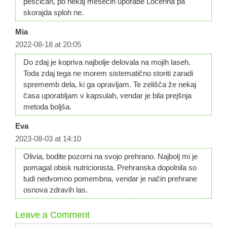
peščicah, po nekaj mesecih uporabe Locerina pa
skorajda sploh ne.
Mia
2022-08-18 at 20:05
Do zdaj je kopriva najbolje delovala na mojih laseh.
Toda zdaj tega ne morem sistematično storiti zaradi
sprememb dela, ki ga opravljam. Te zelišča že nekaj
časa uporabljam v kapsulah, vendar je bila prejšnja
metoda boljša.
Eva
2023-08-03 at 14:10
Olivia, bodite pozorni na svojo prehrano. Najbolj mi je
pomagal obisk nutricionista. Prehranska dopolnila so
tudi nedvomno pomembna, vendar je način prehrane
osnova zdravih las.
Leave a Comment