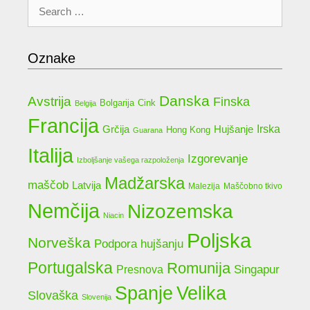
Search
for:
Oznake
Danska
Avstrija
Finska
Bolgarija
Cink
Belgija
Francija
Grčija
Irska
Hujšanje
Hong Kong
Guarana
Italija
Izgorevanje
Izboljšanje vašega razpoloženja
Madžarska
maščob
Latvija
Malezija
Maščobno tkivo
Nemčija
Nizozemska
Niacin
Poljska
Norveška
Podpora hujšanju
Portugalska
Romunija
Singapur
Presnova
Spanje
Velika
Slovaška
Slovenija