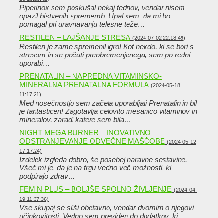
Piperinox sem poskušal nekaj tednov, vendar nisem
opazil bistvenih sprememb. Upal sem, da mi bo
pomagal pri uravnavanju telesne teže…
RESTILEN – LAJŠANJE STRESA
(2024-07-02 22:18:49)
Restilen je zame spremenil igro! Kot nekdo, ki se bori s
stresom in se počuti preobremenjenega, sem po redni
uporabi…
PRENATALIN – NAPREDNA VITAMINSKO-
MINERALNA PRENATALNA FORMULA
(2024-05-18
11:17:21)
Med nosečnostjo sem začela uporabljati Prenatalin in bil
je fantastičen! Zagotavlja celovito mešanico vitaminov in
mineralov, zaradi katere sem bila…
NIGHT MEGA BURNER – INOVATIVNO
ODSTRANJEVANJE ODVEČNE MAŠČOBE
(2024-05-12
17:17:24)
Izdelek izgleda dobro, še posebej naravne sestavine.
Všeč mi je, da je na trgu vedno več možnosti, ki
podpirajo zdrav…
FEMIN PLUS – BOLJŠE SPOLNO ŽIVLJENJE
(2024-04-
19 11:37:36)
Vse skupaj se sliši obetavno, vendar dvomim o njegovi
učinkovitosti. Vedno sem previden do dodatkov, ki