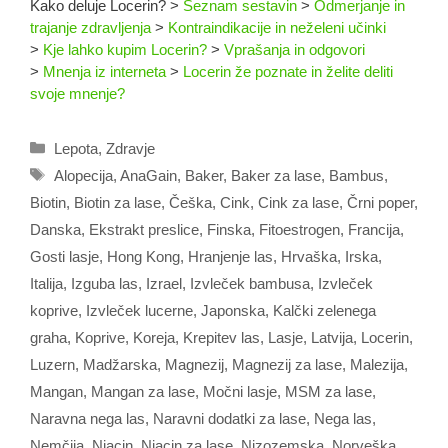
Kako deluje Locerin?
>
Seznam sestavin
>
Odmerjanje in
trajanje zdravljenja
>
Kontraindikacije in neželeni učinki
>
Kje lahko kupim Locerin?
>
Vprašanja in odgovori
>
Mnenja iz interneta
>
Locerin že poznate in želite deliti
svoje mnenje?
Categories
Lepota
,
Zdravje
Tags
Alopecija
,
AnaGain
,
Baker
,
Baker za lase
,
Bambus
,
Biotin
,
Biotin za lase
,
Češka
,
Cink
,
Cink za lase
,
Črni poper
,
Danska
,
Ekstrakt preslice
,
Finska
,
Fitoestrogen
,
Francija
,
Gosti lasje
,
Hong Kong
,
Hranjenje las
,
Hrvaška
,
Irska
,
Italija
,
Izguba las
,
Izrael
,
Izvleček bambusa
,
Izvleček
koprive
,
Izvleček lucerne
,
Japonska
,
Kalčki zelenega
graha
,
Koprive
,
Koreja
,
Krepitev las
,
Lasje
,
Latvija
,
Locerin
,
Luzern
,
Madžarska
,
Magnezij
,
Magnezij za lase
,
Malezija
,
Mangan
,
Mangan za lase
,
Močni lasje
,
MSM za lase
,
Naravna nega las
,
Naravni dodatki za lase
,
Nega las
,
Nemčija
,
Niacin
,
Niacin za lase
,
Nizozemska
,
Norveška
,