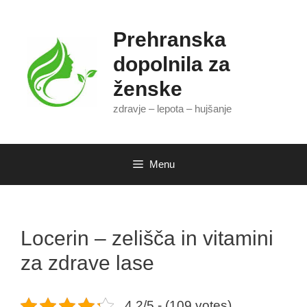
Skip
to
Prehranska
content
dopolnila za
ženske
zdravje – lepota – hujšanje
Menu
Locerin – zelišča in vitamini
za zdrave lase
4.2/5 - (109 votes)