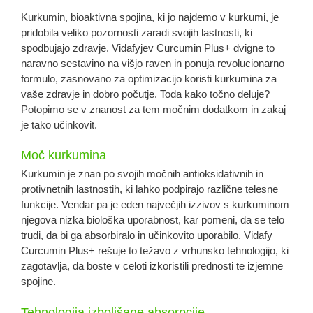
Kurkumin, bioaktivna spojina, ki jo najdemo v kurkumi, je
pridobila veliko pozornosti zaradi svojih lastnosti, ki
spodbujajo zdravje. Vidafyjev Curcumin Plus+ dvigne to
naravno sestavino na višjo raven in ponuja revolucionarno
formulo, zasnovano za optimizacijo koristi kurkumina za
vaše zdravje in dobro počutje. Toda kako točno deluje?
Potopimo se v znanost za tem močnim dodatkom in zakaj
je tako učinkovit.
Moč kurkumina
Kurkumin je znan po svojih močnih antioksidativnih in
protivnetnih lastnostih, ki lahko podpirajo različne telesne
funkcije. Vendar pa je eden največjih izzivov s kurkuminom
njegova nizka biološka uporabnost, kar pomeni, da se telo
trudi, da bi ga absorbiralo in učinkovito uporabilo. Vidafy
Curcumin Plus+ rešuje to težavo z vrhunsko tehnologijo, ki
zagotavlja, da boste v celoti izkoristili prednosti te izjemne
spojine.
Tehnologija izboljšane absorpcije