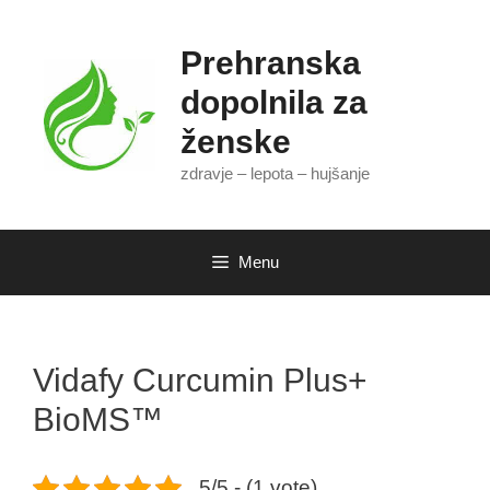
Skip
to
Prehranska
content
dopolnila za
ženske
zdravje – lepota – hujšanje
Menu
Vidafy Curcumin Plus+
BioMS™
5/5 - (1 vote)