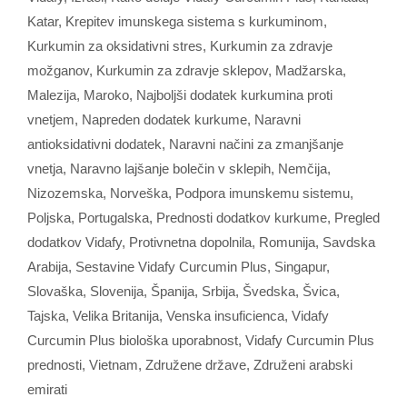
Katar
,
Krepitev imunskega sistema s kurkuminom
,
Kurkumin za oksidativni stres
,
Kurkumin za zdravje
možganov
,
Kurkumin za zdravje sklepov
,
Madžarska
,
Malezija
,
Maroko
,
Najboljši dodatek kurkumina proti
vnetjem
,
Napreden dodatek kurkume
,
Naravni
antioksidativni dodatek
,
Naravni načini za zmanjšanje
vnetja
,
Naravno lajšanje bolečin v sklepih
,
Nemčija
,
Nizozemska
,
Norveška
,
Podpora imunskemu sistemu
,
Poljska
,
Portugalska
,
Prednosti dodatkov kurkume
,
Pregled
dodatkov Vidafy
,
Protivnetna dopolnila
,
Romunija
,
Savdska
Arabija
,
Sestavine Vidafy Curcumin Plus
,
Singapur
,
Slovaška
,
Slovenija
,
Španija
,
Srbija
,
Švedska
,
Švica
,
Tajska
,
Velika Britanija
,
Venska insuficienca
,
Vidafy
Curcumin Plus biološka uporabnost
,
Vidafy Curcumin Plus
prednosti
,
Vietnam
,
Združene države
,
Združeni arabski
emirati