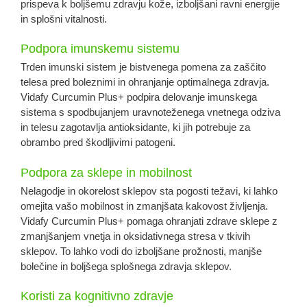
prispeva k boljšemu zdravju kože, izboljšani ravni energije
in splošni vitalnosti.
Podpora imunskemu sistemu
Trden imunski sistem je bistvenega pomena za zaščito
telesa pred boleznimi in ohranjanje optimalnega zdravja.
Vidafy Curcumin Plus+ podpira delovanje imunskega
sistema s spodbujanjem uravnoteženega vnetnega odziva
in telesu zagotavlja antioksidante, ki jih potrebuje za
obrambo pred škodljivimi patogeni.
Podpora za sklepe in mobilnost
Nelagodje in okorelost sklepov sta pogosti težavi, ki lahko
omejita vašo mobilnost in zmanjšata kakovost življenja.
Vidafy Curcumin Plus+ pomaga ohranjati zdrave sklepe z
zmanjšanjem vnetja in oksidativnega stresa v tkivih
sklepov. To lahko vodi do izboljšane prožnosti, manjše
bolečine in boljšega splošnega zdravja sklepov.
Koristi za kognitivno zdravje