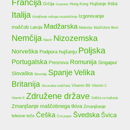
Francija
Grčija
Irska
Hujšanje
Hong Kong
Guarana
Italija
Izgorevanje
Izboljšanje vašega razpoloženja
Madžarska
maščob
Latvija
Malezija
Maščobno tkivo
Nemčija
Nizozemska
Niacin
Poljska
Norveška
Podpora hujšanju
Portugalska
Romunija
Singapur
Presnova
Spanje
Velika
Slovaška
Slovenija
Britanija
Vitamin B6
Vitamin C
Visceralna maščoba
Združene države
Vitamin E
Zelišča za hujšanje
Zmanjšanje maščobnega tkiva
Zmanjšanje
Češka
Švedska
Švica
telesne teže
Črni poper