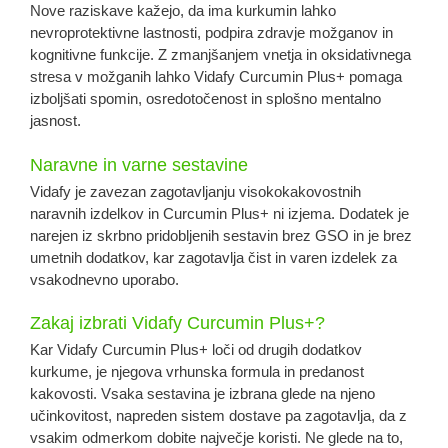
Nove raziskave kažejo, da ima kurkumin lahko
nevroprotektivne lastnosti, podpira zdravje možganov in
kognitivne funkcije. Z zmanjšanjem vnetja in oksidativnega
stresa v možganih lahko Vidafy Curcumin Plus+ pomaga
izboljšati spomin, osredotočenost in splošno mentalno
jasnost.
Naravne in varne sestavine
Vidafy je zavezan zagotavljanju visokokakovostnih
naravnih izdelkov in Curcumin Plus+ ni izjema. Dodatek je
narejen iz skrbno pridobljenih sestavin brez GSO in je brez
umetnih dodatkov, kar zagotavlja čist in varen izdelek za
vsakodnevno uporabo.
Zakaj izbrati Vidafy Curcumin Plus+?
Kar Vidafy Curcumin Plus+ loči od drugih dodatkov
kurkume, je njegova vrhunska formula in predanost
kakovosti. Vsaka sestavina je izbrana glede na njeno
učinkovitost, napreden sistem dostave pa zagotavlja, da z
vsakim odmerkom dobite največje koristi. Ne glede na to,