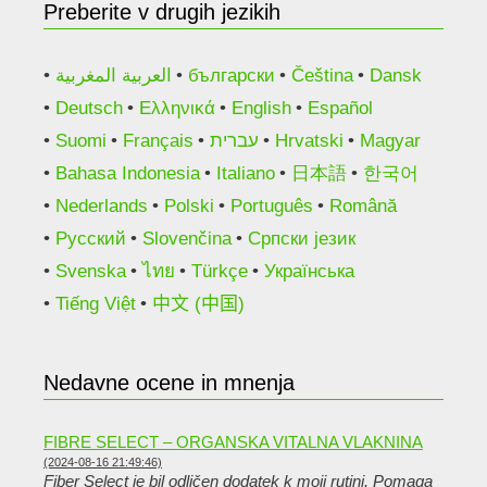
Preberite v drugih jezikih
العربية المغربية
български
Čeština
Dansk
Deutsch
Ελληνικά
English
Español
Suomi
Français
עברית
Hrvatski
Magyar
Bahasa Indonesia
Italiano
日本語
한국어
Nederlands
Polski
Português
Română
Русский
Slovenčina
Српски језик
Svenska
ไทย
Türkçe
Українська
Tiếng Việt
中文 (中国)
Nedavne ocene in mnenja
FIBRE SELECT – ORGANSKA VITALNA VLAKNINA
(2024-08-16 21:49:46)
Fiber Select je bil odličen dodatek k moji rutini. Pomaga