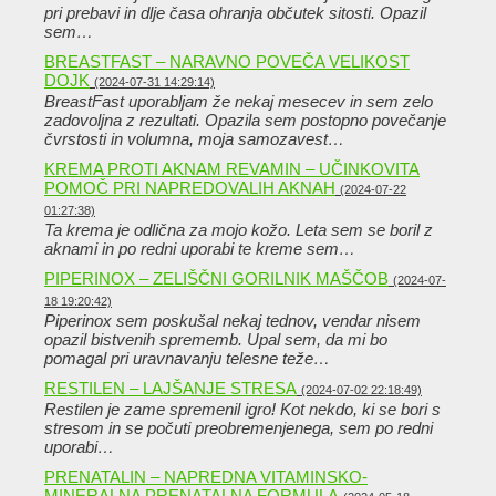
pri prebavi in ​​dlje časa ohranja občutek sitosti. Opazil
sem…
BREASTFAST – NARAVNO POVEČA VELIKOST
DOJK
(2024-07-31 14:29:14)
BreastFast uporabljam že nekaj mesecev in sem zelo
zadovoljna z rezultati. Opazila sem postopno povečanje
čvrstosti in volumna, moja samozavest…
KREMA PROTI AKNAM REVAMIN – UČINKOVITA
POMOČ PRI NAPREDOVALIH AKNAH
(2024-07-22
01:27:38)
Ta krema je odlična za mojo kožo. Leta sem se boril z
aknami in po redni uporabi te kreme sem…
PIPERINOX – ZELIŠČNI GORILNIK MAŠČOB
(2024-07-
18 19:20:42)
Piperinox sem poskušal nekaj tednov, vendar nisem
opazil bistvenih sprememb. Upal sem, da mi bo
pomagal pri uravnavanju telesne teže…
RESTILEN – LAJŠANJE STRESA
(2024-07-02 22:18:49)
Restilen je zame spremenil igro! Kot nekdo, ki se bori s
stresom in se počuti preobremenjenega, sem po redni
uporabi…
PRENATALIN – NAPREDNA VITAMINSKO-
MINERALNA PRENATALNA FORMULA