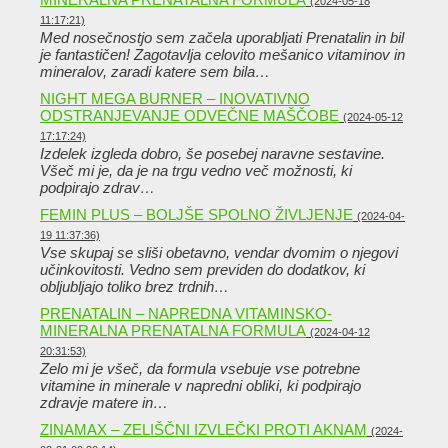
(2024-05-18
11:17:21)
Med nosečnostjo sem začela uporabljati Prenatalin in bil
je fantastičen! Zagotavlja celovito mešanico vitaminov in
mineralov, zaradi katere sem bila…
NIGHT MEGA BURNER – INOVATIVNO
ODSTRANJEVANJE ODVEČNE MAŠČOBE
(2024-05-12
17:17:24)
Izdelek izgleda dobro, še posebej naravne sestavine.
Všeč mi je, da je na trgu vedno več možnosti, ki
podpirajo zdrav…
FEMIN PLUS – BOLJŠE SPOLNO ŽIVLJENJE
(2024-04-
19 11:37:36)
Vse skupaj se sliši obetavno, vendar dvomim o njegovi
učinkovitosti. Vedno sem previden do dodatkov, ki
obljubljajo toliko brez trdnih…
PRENATALIN – NAPREDNA VITAMINSKO-
MINERALNA PRENATALNA FORMULA
(2024-04-12
20:31:53)
Zelo mi je všeč, da formula vsebuje vse potrebne
vitamine in minerale v napredni obliki, ki podpirajo
zdravje matere in…
ZINAMAX – ZELIŠČNI IZVLEČKI PROTI AKNAM
(2024-