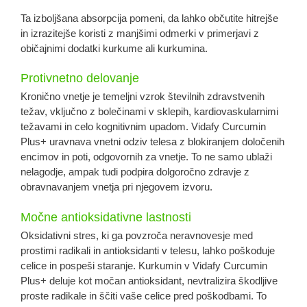
Ta izboljšana absorpcija pomeni, da lahko občutite hitrejše
in izrazitejše koristi z manjšimi odmerki v primerjavi z
običajnimi dodatki kurkume ali kurkumina.
Protivnetno delovanje
Kronično vnetje je temeljni vzrok številnih zdravstvenih
težav, vključno z bolečinami v sklepih, kardiovaskularnimi
težavami in celo kognitivnim upadom. Vidafy Curcumin
Plus+ uravnava vnetni odziv telesa z blokiranjem določenih
encimov in poti, odgovornih za vnetje. To ne samo ublaži
nelagodje, ampak tudi podpira dolgoročno zdravje z
obravnavanjem vnetja pri njegovem izvoru.
Močne antioksidativne lastnosti
Oksidativni stres, ki ga povzroča neravnovesje med
prostimi radikali in antioksidanti v telesu, lahko poškoduje
celice in pospeši staranje. Kurkumin v Vidafy Curcumin
Plus+ deluje kot močan antioksidant, nevtralizira škodljive
proste radikale in ščiti vaše celice pred poškodbami. To