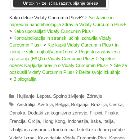
Untoxin - zeliščna razstrupljanje telesa
Kako deluje Vidafy Curcumin Plus+?
>
Sestavine in
napredna nanotehnologija zdravila Vidafy Curcumin Plus+
>
Kako uporabljati Vidafy Curcumin Plus+
>
Kontraindikacije in stranski učinki zdravila Vidafy
Curcumin Plus+
>
Kje kupiti Vidafy Curcumin Plus+ in
zakaj je splet najboljša možnost
>
Pogosto zastavljena
vprašanja (FAQ) o Vidafy Curcumin Plus+
>
Spletne
ocene: Kaj ljudje pravijo o Vidafy Curcumin Plus+
>
Ste že
poskusili Vidafy Curcumin Plus+? Delite svojo izkušnjo!
>
Bibliografija
Categories
Hujšanje
,
Lepota
,
Spolno življenje
,
Zdravje
Tags
Avstralija
,
Avstrija
,
Belgija
,
Bolgarija
,
Brazilija
,
Češka
,
Danska
,
Dodatki za kognitivno zdravje
,
Filipini
,
Finska
,
Francija
,
Grčija
,
Hong Kong
,
Indonezija
,
Irska
,
Italija
,
Izboljšana absorpcija kurkumina
,
Izdelki za dobro počutje
Vidafy
,
Izrael
,
Kako deluje Vidafy Curcumin Plus
,
Kanada
,