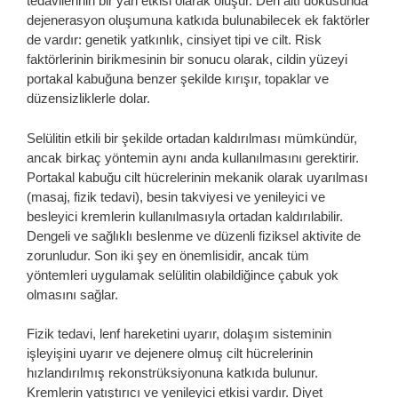
tedavilerinin bir yan etkisi olarak oluşur. Deri altı dokusunda
dejenerasyon oluşumuna katkıda bulunabilecek ek faktörler
de vardır: genetik yatkınlık, cinsiyet tipi ve cilt. Risk
faktörlerinin birikmesinin bir sonucu olarak, cildin yüzeyi
portakal kabuğuna benzer şekilde kırışır, topaklar ve
düzensizliklerle dolar.
Selülitin etkili bir şekilde ortadan kaldırılması mümkündür,
ancak birkaç yöntemin aynı anda kullanılmasını gerektirir.
Portakal kabuğu cilt hücrelerinin mekanik olarak uyarılması
(masaj, fizik tedavi), besin takviyesi ve yenileyici ve
besleyici kremlerin kullanılmasıyla ortadan kaldırılabilir.
Dengeli ve sağlıklı beslenme ve düzenli fiziksel aktivite de
zorunludur. Son iki şey en önemlisidir, ancak tüm
yöntemleri uygulamak selülitin olabildiğince çabuk yok
olmasını sağlar.
Fizik tedavi, lenf hareketini uyarır, dolaşım sisteminin
işleyişini uyarır ve dejenere olmuş cilt hücrelerinin
hızlandırılmış rekonstrüksiyonuna katkıda bulunur.
Kremlerin yatıştırıcı ve yenileyici etkisi vardır. Diyet