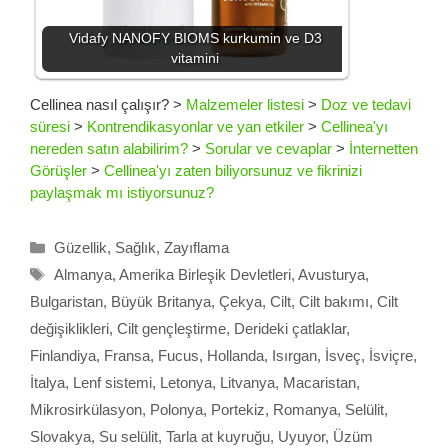
Vidafy NANOFY BIOMS kurkumin ve D3
vitamini
Cellinea nasıl çalışır?
>
Malzemeler listesi
>
Doz ve tedavi
süresi
>
Kontrendikasyonlar ve yan etkiler
>
Cellinea'yı
nereden satın alabilirim?
>
Sorular ve cevaplar
>
İnternetten
Görüşler
>
Cellinea'yı zaten biliyorsunuz ve fikrinizi
paylaşmak mı istiyorsunuz?
Kategoriler
Güzellik
,
Sağlık
,
Zayıflama
Etiketler
Almanya
,
Amerika Birleşik Devletleri
,
Avusturya
,
Bulgaristan
,
Büyük Britanya
,
Çekya
,
Cilt
,
Cilt bakımı
,
Cilt
değişiklikleri
,
Cilt gençleştirme
,
Derideki çatlaklar
,
Finlandiya
,
Fransa
,
Fucus
,
Hollanda
,
Isırgan
,
İsveç
,
İsviçre
,
İtalya
,
Lenf sistemi
,
Letonya
,
Litvanya
,
Macaristan
,
Mikrosirkülasyon
,
Polonya
,
Portekiz
,
Romanya
,
Selülit
,
Slovakya
,
Su selülit
,
Tarla at kuyruğu
,
Uyuyor
,
Üzüm