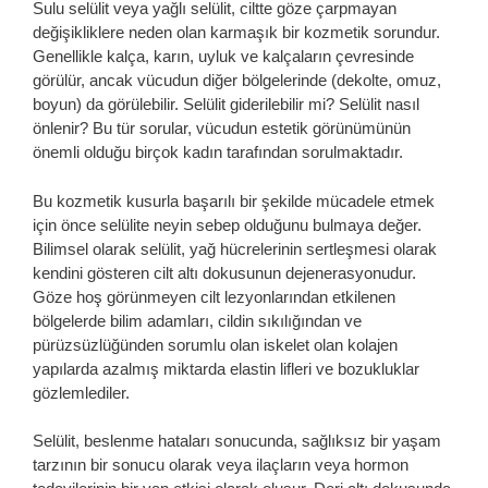
Sulu selülit veya yağlı selülit, ciltte göze çarpmayan
değişikliklere neden olan karmaşık bir kozmetik sorundur.
Genellikle kalça, karın, uyluk ve kalçaların çevresinde
görülür, ancak vücudun diğer bölgelerinde (dekolte, omuz,
boyun) da görülebilir. Selülit giderilebilir mi? Selülit nasıl
önlenir? Bu tür sorular, vücudun estetik görünümünün
önemli olduğu birçok kadın tarafından sorulmaktadır.
Bu kozmetik kusurla başarılı bir şekilde mücadele etmek
için önce selülite neyin sebep olduğunu bulmaya değer.
Bilimsel olarak selülit, yağ hücrelerinin sertleşmesi olarak
kendini gösteren cilt altı dokusunun dejenerasyonudur.
Göze hoş görünmeyen cilt lezyonlarından etkilenen
bölgelerde bilim adamları, cildin sıkılığından ve
pürüzsüzlüğünden sorumlu olan iskelet olan kolajen
yapılarda azalmış miktarda elastin lifleri ve bozukluklar
gözlemlediler.
Selülit, beslenme hataları sonucunda, sağlıksız bir yaşam
tarzının bir sonucu olarak veya ilaçların veya hormon