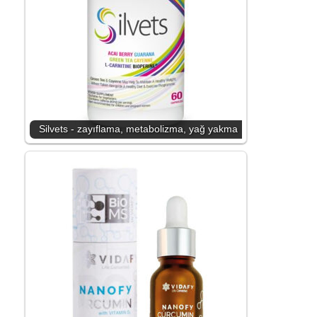
Silvets - zayıflama, metabolizma, yağ yakma