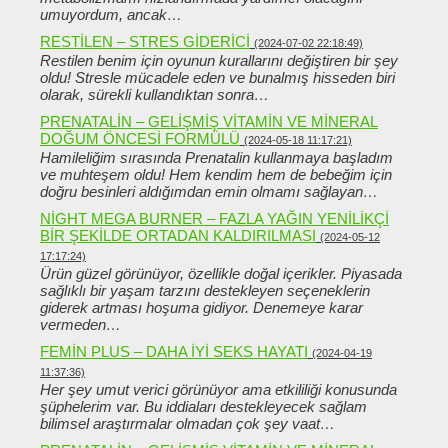
umuyordum, ancak…
RESTILEN – STRES GIDERICI
(2024-07-02 22:18:49)
Restilen benim için oyunun kurallarını değiştiren bir şey
oldu! Stresle mücadele eden ve bunalmış hisseden biri
olarak, sürekli kullandıktan sonra…
PRENATALIN – GELIŞMIŞ VITAMIN VE MINERAL
DOĞUM ÖNCESI FORMÜLÜ
(2024-05-18 11:17:21)
Hamileliğim sırasında Prenatalin kullanmaya başladım
ve muhteşem oldu! Hem kendim hem de bebeğim için
doğru besinleri aldığımdan emin olmamı sağlayan…
NIGHT MEGA BURNER – FAZLA YAĞIN YENILIKÇI
BIR ŞEKILDE ORTADAN KALDIRILMASI
(2024-05-12
17:17:24)
Ürün güzel görünüyor, özellikle doğal içerikler. Piyasada
sağlıklı bir yaşam tarzını destekleyen seçeneklerin
giderek artması hoşuma gidiyor. Denemeye karar
vermeden…
FEMIN PLUS – DAHA IYI SEKS HAYATI
(2024-04-19
11:37:36)
Her şey umut verici görünüyor ama etkililiği konusunda
şüphelerim var. Bu iddiaları destekleyecek sağlam
bilimsel araştırmalar olmadan çok şey vaat…