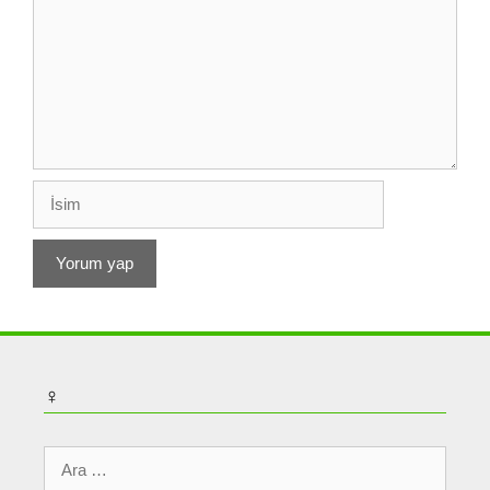
İsim
♀
için
ara