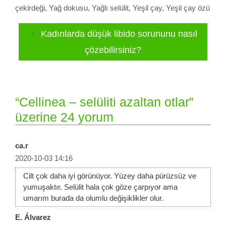
çekirdeği
,
Yağ dokusu
,
Yağlı selülit
,
Yeşil çay
,
Yeşil çay özü
Kadınlarda düşük libido sorununu nasıl
çözebilirsiniz?
“Cellinea – selüliti azaltan otlar”
üzerine 24 yorum
ca.r
2020-10-03 14:16
Cilt çok daha iyi görünüyor. Yüzey daha pürüzsüz ve
yumuşaktır. Selülit hala çok göze çarpıyor ama
umarım burada da olumlu değişiklikler olur.
E. Álvarez