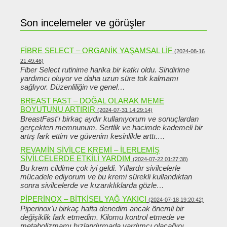
Son incelemeler ve görüşler
FIBRE SELECT – ORGANIK YAŞAMSAL LIF
(2024-08-16
21:49:46)
Fiber Select rutinime harika bir katkı oldu. Sindirime
yardımcı oluyor ve daha uzun süre tok kalmamı
sağlıyor. Düzenliliğin ve genel…
BREAST FAST – DOĞAL OLARAK MEME
BOYUTUNU ARTIRIR
(2024-07-31 14:29:14)
BreastFast'ı birkaç aydır kullanıyorum ve sonuçlardan
gerçekten memnunum. Sertlik ve hacimde kademeli bir
artış fark ettim ve güvenim kesinlikle arttı.…
REVAMIN SIVILCE KREMI – ILERLEMIŞ
SIVILCELERDE ETKILI YARDIM
(2024-07-22 01:27:38)
Bu krem ​​cildime çok iyi geldi. Yıllardır sivilcelerle
mücadele ediyorum ve bu kremi sürekli kullandıktan
sonra sivilcelerde ve kızarıklıklarda gözle…
PIPERINOX – BITKISEL YAĞ YAKICI
(2024-07-18 19:20:42)
Piperinox'u birkaç hafta denedim ancak önemli bir
değişiklik fark etmedim. Kilomu kontrol etmede ve
metabolizmamı hızlandırmada yardımcı olacağını