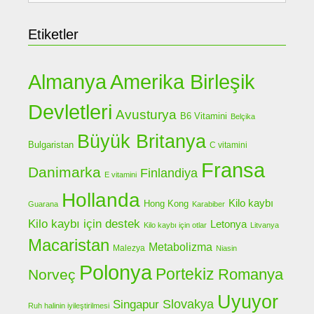
Etiketler
Almanya
Amerika Birleşik
Devletleri
Avusturya
B6 Vitamini
Belçika
Büyük Britanya
Bulgaristan
C vitamini
Fransa
Danimarka
Finlandiya
E vitamini
Hollanda
Kilo kaybı
Hong Kong
Guarana
Karabiber
Kilo kaybı için destek
Letonya
Kilo kaybı için otlar
Litvanya
Macaristan
Metabolizma
Malezya
Niasin
Polonya
Portekiz
Romanya
Norveç
Uyuyor
Slovakya
Singapur
Ruh halinin iyileştirilmesi