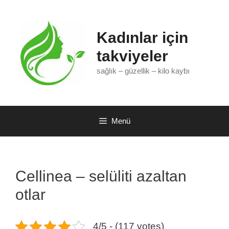
İçeriğe
atla
Kadınlar için
takviyeler
sağlık – güzellik – kilo kaybı
Menü
Cellinea – selüliti azaltan
otlar
4/5 - (117 votes)