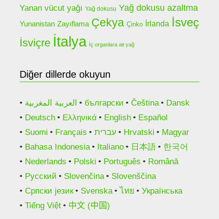
Yanan vücut yağı
Yağ dokusu azaltma
Yağ dokusu
Çekya
İsveç
Yunanistan
İrlanda
Zayıflama
Çinko
İtalya
İsviçre
İç organlara ait yağ
Diğer dillerde okuyun
العربية المغربية
български
Čeština
Dansk
Deutsch
Ελληνικά
English
Español
Suomi
Français
עברית
Hrvatski
Magyar
Bahasa Indonesia
Italiano
日本語
한국어
Nederlands
Polski
Português
Română
Русский
Slovenčina
Slovenščina
Српски језик
Svenska
ไทย
Українська
Tiếng Việt
中文 (中国)