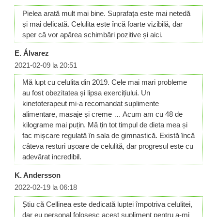
Pielea arată mult mai bine. Suprafața este mai netedă
și mai delicată. Celulita este încă foarte vizibilă, dar
sper că vor apărea schimbări pozitive și aici.
E. Álvarez
2021-02-09 la 20:51
Mă lupt cu celulita din 2019. Cele mai mari probleme
au fost obezitatea și lipsa exercițiului. Un
kinetoterapeut mi-a recomandat suplimente
alimentare, masaje și creme … Acum am cu 48 de
kilograme mai puțin. Mă țin tot timpul de dieta mea și
fac mișcare regulată în sala de gimnastică. Există încă
câteva resturi ușoare de celulită, dar progresul este cu
adevărat incredibil.
K. Andersson
2022-02-19 la 06:18
Știu că Cellinea este dedicată luptei împotriva celulitei,
dar eu personal folosesc acest supliment pentru a-mi