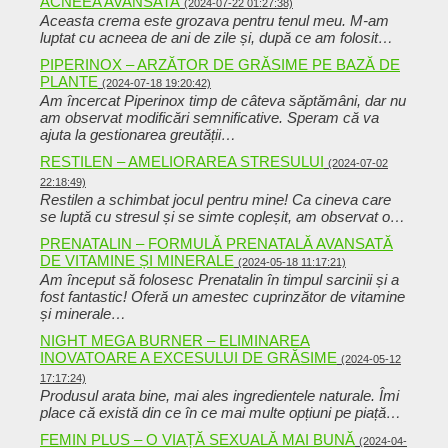
ACNEEA AVANSATA
(2024-07-22 01:27:38)
Aceasta crema este grozava pentru tenul meu. M-am
luptat cu acneea de ani de zile și, după ce am folosit…
PIPERINOX – ARZĂTOR DE GRĂSIME PE BAZĂ DE
PLANTE
(2024-07-18 19:20:42)
Am încercat Piperinox timp de câteva săptămâni, dar nu
am observat modificări semnificative. Speram că va
ajuta la gestionarea greutății…
RESTILEN – AMELIORAREA STRESULUI
(2024-07-02
22:18:49)
Restilen a schimbat jocul pentru mine! Ca cineva care
se luptă cu stresul și se simte copleșit, am observat o…
PRENATALIN – FORMULĂ PRENATALĂ AVANSATĂ
DE VITAMINE ȘI MINERALE
(2024-05-18 11:17:21)
Am început să folosesc Prenatalin în timpul sarcinii și a
fost fantastic! Oferă un amestec cuprinzător de vitamine
și minerale…
NIGHT MEGA BURNER – ELIMINAREA
INOVATOARE A EXCESULUI DE GRĂSIME
(2024-05-12
17:17:24)
Produsul arata bine, mai ales ingredientele naturale. Îmi
place că există din ce în ce mai multe opțiuni pe piață…
FEMIN PLUS – O VIAȚĂ SEXUALĂ MAI BUNĂ
(2024-04-