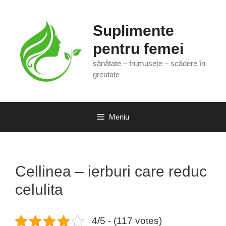
Sari
la
Suplimente
conținut
pentru femei
sănătate – frumusețe – scădere în
greutate
Meniu
Cellinea – ierburi care reduc
celulita
4/5 - (117 votes)