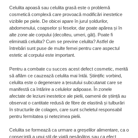
Celulita apoasă sau celulita grasă este o problemă
cosmetică complexă care provoacă modificări inestetice
vizibile pe piele. De obicei apare în jurul șoldurilor,
abdomenului, coapselor și feselor, dar poate apărea și în
alte zone ale corpului (decolteu, umeri, gât). Poate fi
eliminată celulita? Cum se previne celulita? Astfel de
întrebări sunt puse de multe femei pentru care aspectul
estetic al corpului este important.
Pentru a combate cu succes acest defect cosmetic, merită
să aflăm ce cauzează celulita mai întâi. Științific vorbind,
celulita este o degenerare a țesutului subcutanat care se
manifestă ca întărire a celulelor adipoase. În zonele
afectate de leziuni inestetice ale pielii, oamenii de știință au
observat o cantitate redusă de fibre de elastină și tulburări
în structurile de colagen, care sunt scheletul responsabil
pentru fermitatea și netezimea pielii.
Celulita se formează ca urmare a greșelilor alimentare, ca o
consecință a unui stil de viață nesănătos sau ca efect