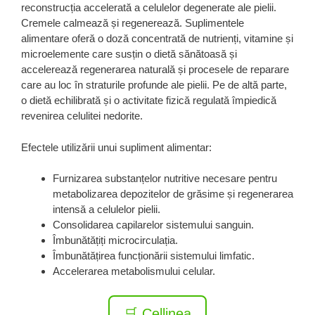
reconstrucția accelerată a celulelor degenerate ale pielii.
Cremele calmează și regenerează. Suplimentele
alimentare oferă o doză concentrată de nutrienți, vitamine și
microelemente care susțin o dietă sănătoasă și
accelerează regenerarea naturală și procesele de reparare
care au loc în straturile profunde ale pielii. Pe de altă parte,
o dietă echilibrată și o activitate fizică regulată împiedică
revenirea celulitei nedorite.
Efectele utilizării unui supliment alimentar:
Furnizarea substanțelor nutritive necesare pentru
metabolizarea depozitelor de grăsime și regenerarea
intensă a celulelor pielii.
Consolidarea capilarelor sistemului sanguin.
Îmbunătățiți microcirculația.
Îmbunătățirea funcționării sistemului limfatic.
Accelerarea metabolismului celular.
🛒 Cellinea