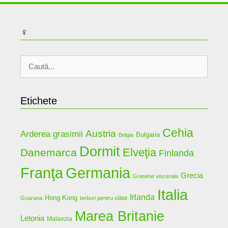
♀
Caută
după:
Etichete
Cehia
Austria
Arderea grasimii
Bulgaria
Belgia
Dormit
Elveţia
Danemarca
Finlanda
Germania
Franţa
Grecia
Grasime viscerala
Italia
Irlanda
Hong Kong
Guarana
Ierburi pentru slăbit
Marea Britanie
Letonia
Malaezia