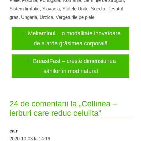
Piele
,
Polonia
,
Portugalia
,
România
,
Semințe de struguri
,
Sistem limfatic
,
Slovacia
,
Statele Unite
,
Suedia
,
Țesutul
gras
,
Ungaria
,
Urzica
,
Vergeturile pe piele
Meltaminul – o modalitate inovatoare
de a arde grăsimea corporală
BreastFast – crește dimensiunea
sânilor în mod natural
24 de comentarii la „Cellinea –
ierburi care reduc celulita”
ca.r
2020-10-03 la 14:16