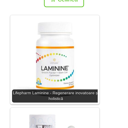
Lifepharm Laminine - Regenerare inovatoare și
holistică