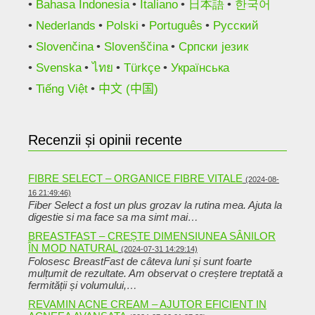
Bahasa Indonesia
Italiano
日本語
한국어
Nederlands
Polski
Português
Русский
Slovenčina
Slovenščina
Српски језик
Svenska
ไทย
Türkçe
Українська
Tiếng Việt
中文 (中国)
Recenzii și opinii recente
FIBRE SELECT – ORGANICE FIBRE VITALE
(2024-08-
16 21:49:46)
Fiber Select a fost un plus grozav la rutina mea. Ajuta la
digestie si ma face sa ma simt mai…
BREASTFAST – CREȘTE DIMENSIUNEA SÂNILOR
ÎN MOD NATURAL
(2024-07-31 14:29:14)
Folosesc BreastFast de câteva luni și sunt foarte
mulțumit de rezultate. Am observat o creștere treptată a
fermității și volumului,…
REVAMIN ACNE CREAM – AJUTOR EFICIENT IN