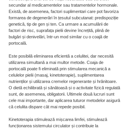
secundar al medicamentelor sau tratamentelor hormonale.
Există, de asemenea, factori suplimentari care pot favoriza
formarea de degenerări în țesutul subcutanat: predispoziție
genetică, tip de gen și ten. Ca urmare a acumulării de
factori de risc, suprafața pielii devine încrețită, plină de
bulgări și denivelări, într-un mod similar cu o coajă de
portocală.
Este posibilă eliminarea eficientă a celulitei, dar necesită
utilizarea simultană a mai multor metode. Coaja de
portocală poate fi eliminată prin stimularea mecanică a
celulelor pielii (masaj, kinetoterapie), suplimentarea
nutrienților și utilizarea cremelor regenerante și hrănitoare.
O dietă echilibrată și sănătoasă și o activitate fizică regulată
sunt, de asemenea, obligatorii. Ultimele două lucruri sunt
cele mai importante, dar aplicarea tuturor metodelor asigură
că celulita dispare cât mai repede posibil.
Kinetoterapia stimulează mișcarea limfei, stimulează
funcționarea sistemului circulator și contribuie la