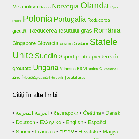
Olanda
Norvegia
Metabolism
Niacina
Piper
Polonia
Portugalia
Reducerea
negru
România
Reducerea țesutului gras
greutății
Statele
Slovacia
Singapore
Slăbire
Slovenia
Unite
Suedia
Suport pentru pierderea în
Ungaria
greutate
Vitamina B6
Vitamina C
Vitamina E
Zinc
Țesutul gras
Îmbunătățirea stării de spirit
Citiți în alte limbi
العربية المغربية
български
Čeština
Dansk
Deutsch
Ελληνικά
English
Español
Suomi
Français
עברית
Hrvatski
Magyar