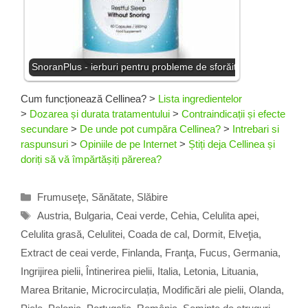
SnoranPlus - ierburi pentru probleme de sforăit
Cum funcționează Cellinea?
>
Lista ingredientelor
>
Dozarea și durata tratamentului
>
Contraindicații și efecte
secundare
>
De unde pot cumpăra Cellinea?
>
Intrebari si
raspunsuri
>
Opiniile de pe Internet
>
Știți deja Cellinea și
doriți să vă împărtășiți părerea?
Categorii
Frumuseţe
,
Sănătate
,
Slăbire
Etichete
Austria
,
Bulgaria
,
Ceai verde
,
Cehia
,
Celulita apei
,
Celulita grasă
,
Celulitei
,
Coada de cal
,
Dormit
,
Elveţia
,
Extract de ceai verde
,
Finlanda
,
Franţa
,
Fucus
,
Germania
,
Ingrijirea pielii
,
Întinerirea pielii
,
Italia
,
Letonia
,
Lituania
,
Marea Britanie
,
Microcirculația
,
Modificări ale pielii
,
Olanda
,