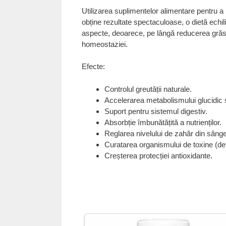
Utilizarea suplimentelor alimentare pentru a
obține rezultate spectaculoase, o dietă echili
aspecte, deoarece, pe lângă reducerea grăsim
homeostaziei.
Efecte:
Controlul greutății naturale.
Accelerarea metabolismului glucidic și
Suport pentru sistemul digestiv.
Absorbție îmbunătățită a nutrienților.
Reglarea nivelului de zahăr din sânge
Curatarea organismului de toxine (det
Creșterea protecției antioxidante.