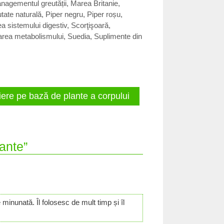
nagementul greutății
,
Marea Britanie
,
utate naturală
,
Piper negru
,
Piper roșu
,
a sistemului digestiv
,
Scorţişoară
,
area metabolismului
,
Suedia
,
Suplimente din
iere pe bază de plante a corpului
ante”
inunată. Îl folosesc de mult timp și îl