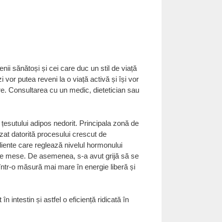
nii sănătoși și cei care duc un stil de viață
vor putea reveni la o viață activă și își vor
e. Consultarea cu un medic, dietetician sau
țesutului adipos nedorit. Principala zonă de
lizat datorită procesului crescut de
ediente care reglează nivelul hormonului
între mese. De asemenea, s-a avut grijă să se
într-o măsură mai mare în energie liberă și
 intestin și astfel o eficiență ridicată în