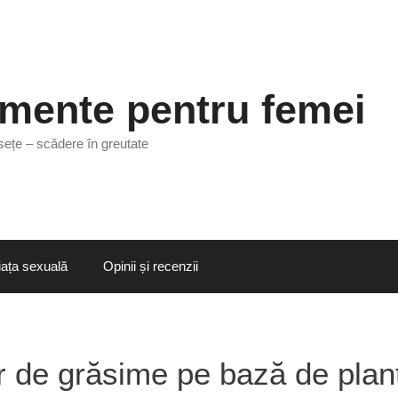
imente pentru femei
ețe – scădere în greutate
iața sexuală
Opinii și recenzii
r de grăsime pe bază de plan