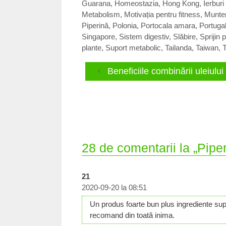
Guarana
,
Homeostazia
,
Hong Kong
,
Ierburi
Metabolism
,
Motivația pentru fitness
,
Munte
Piperină
,
Polonia
,
Portocala amara
,
Portugal
Singapore
,
Sistem digestiv
,
Slăbire
,
Sprijin 
plante
,
Suport metabolic
,
Tailanda
,
Taiwan
,
Beneficiile combinării uleiul
28 de comentarii la „Pipe
21
2020-09-20 la 08:51
Un produs foarte bun plus ingrediente sup
recomand din toată inima.