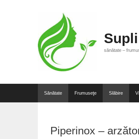
Sari
la
conținut
Supl
sănătate – frumus
Sănătate
Frumuseţe
Slăbire
V
Piperinox – arzăto