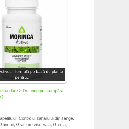
ctives - formulă pe bază de plante
pentru…
 secundare
>
De unde pot cumpăra
a?
apetitului
,
Controlul zahărului din sânge
,
Ghimbir
,
Grasime viscerala
,
Grecia
,