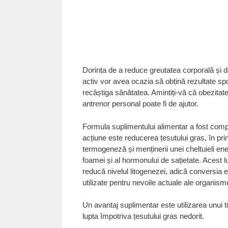
Dorința de a reduce greutatea corporală și de
activ vor avea ocazia să obțină rezultate spo
recâștiga sănătatea. Amintiți-vă că obezita
antrenor personal poate fi de ajutor.
Formula suplimentului alimentar a fost compu
acțiune este reducerea țesutului gras, în prin
termogeneză și menținerii unei cheltuieli ene
foamei și al hormonului de sațietate. Acest l
reducă nivelul litogenezei, adică conversia 
utilizate pentru nevoile actuale ale organismu
Un avantaj suplimentar este utilizarea unui tip
lupta împotriva țesutului gras nedorit.