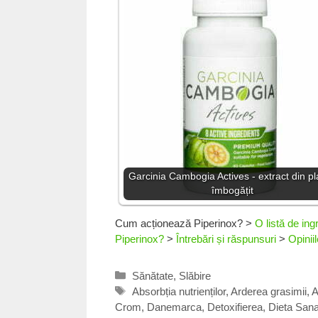
Garcinia Cambogia Actives - extract din pl
îmbogățit
Cum acționează Piperinox?
>
O listă de ing
Piperinox?
>
Întrebări și răspunsuri
>
Opinii
Categorii
Sănătate
,
Slăbire
Etichete
Absorbția nutrienților
,
Arderea grasimii
,
A
Crom
,
Danemarca
,
Detoxifierea
,
Dieta San