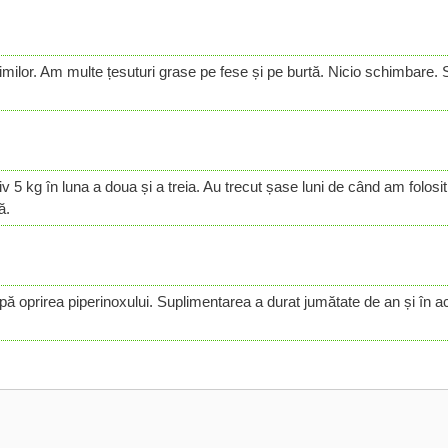
similor. Am multe țesuturi grase pe fese și pe burtă. Nicio schimbare. 
iv 5 kg în luna a doua și a treia. Au trecut șase luni de când am folos
ă.
ă oprirea piperinoxului. Suplimentarea a durat jumătate de an și în 