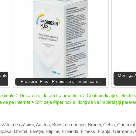
ante
Moringa A
Probiosin Plus - Probiotice și ierburi care…
rediente
>
Dozarea și durata tratamentului
>
Contraindicații și efecte
le de pe Internet
>
Știți deja Piperinox și doriți să vă împărtășiți părere
rzător de grăsimi
,
Austria
,
Boost de energie
,
Brunei
,
Cehia
,
Controlul 
atoasa
,
Dormit
,
Elveţia
,
Filipine
,
Finlanda
,
Fitness
,
Franţa
,
Germania
,