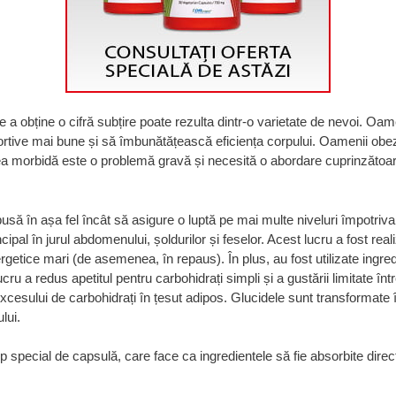
 a obține o cifră subțire poate rezulta dintr-o varietate de nevoi. Oame
rtive mai bune și să îmbunătățească eficiența corpului. Oamenii obezi 
tea morbidă este o problemă gravă și necesită o abordare cuprinzătoar
să în așa fel încât să asigure o luptă pe mai multe niveluri împotriva 
cipal în jurul abdomenului, șoldurilor și feselor. Acest lucru a fost rea
rgetice mari (de asemenea, în repaus). În plus, au fost utilizate ingr
ucru a redus apetitul pentru carbohidrați simpli și a gustării limitate 
excesului de carbohidrați în țesut adipos. Glucidele sunt transformate 
lui.
 special de capsulă, care face ca ingredientele să fie absorbite direct în