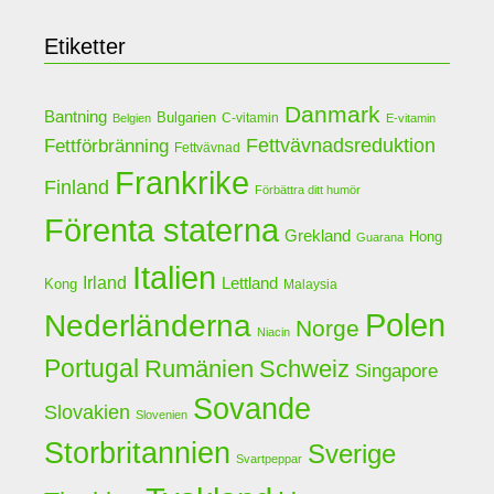
Etiketter
Danmark
Bantning
Bulgarien
C-vitamin
Belgien
E-vitamin
Fettförbränning
Fettvävnadsreduktion
Fettvävnad
Frankrike
Finland
Förbättra ditt humör
Förenta staterna
Grekland
Hong
Guarana
Italien
Irland
Lettland
Kong
Malaysia
Polen
Nederländerna
Norge
Niacin
Portugal
Rumänien
Schweiz
Singapore
Sovande
Slovakien
Slovenien
Storbritannien
Sverige
Svartpeppar