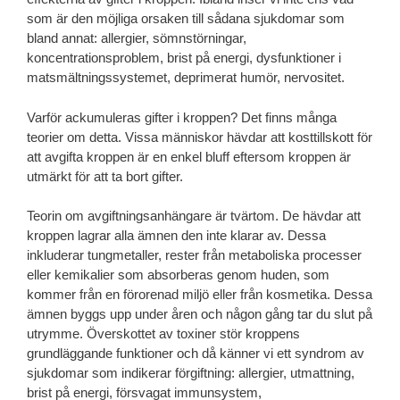
som är den möjliga orsaken till sådana sjukdomar som
bland annat: allergier, sömnstörningar,
koncentrationsproblem, brist på energi, dysfunktioner i
matsmältningssystemet, deprimerat humör, nervositet.
Varför ackumuleras gifter i kroppen? Det finns många
teorier om detta. Vissa människor hävdar att kosttillskott för
att avgifta kroppen är en enkel bluff eftersom kroppen är
utmärkt för att ta bort gifter.
Teorin om avgiftningsanhängare är tvärtom. De hävdar att
kroppen lagrar alla ämnen den inte klarar av. Dessa
inkluderar tungmetaller, rester från metaboliska processer
eller kemikalier som absorberas genom huden, som
kommer från en förorenad miljö eller från kosmetika. Dessa
ämnen byggs upp under åren och någon gång tar du slut på
utrymme. Överskottet av toxiner stör kroppens
grundläggande funktioner och då känner vi ett syndrom av
sjukdomar som indikerar förgiftning: allergier, utmattning,
brist på energi, försvagat immunsystem,