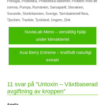
Portugal
,
Probiotika
,
Probiotiska bakterier
,
Problem med att
somna
,
Pumpa
,
Rumänien
,
Sarsaparill
,
Slovakien
,
Sovande
,
Storbritannien
,
Sverige
,
Tarmbakteriell flora
,
Tjeckien
,
Tranbär
,
Tyskland
,
Ungern
,
Zink
NuviaLab Meno – oersättlig hjälp
under klimakteriet
Acai Berry Extreme – kraftfullt naturligt
extrakt
11 svar på ”Untoxin – Växtbaserad
avgiftning av kroppen”
Amelia