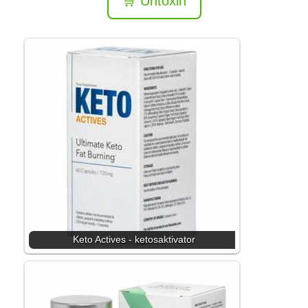
🛒 Untoxin
Keto Actives - ketosaktivator