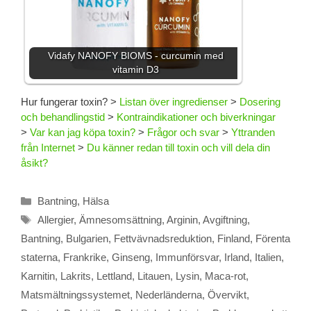
Vidafy NANOFY BIOMS - curcumin med
vitamin D3
Hur fungerar toxin?
>
Listan över ingredienser
>
Dosering
och behandlingstid
>
Kontraindikationer och biverkningar
>
Var kan jag köpa toxin?
>
Frågor och svar
>
Yttranden
från Internet
>
Du känner redan till toxin och vill dela din
åsikt?
Kategorier
Bantning
,
Hälsa
Etiketter
Allergier
,
Ämnesomsättning
,
Arginin
,
Avgiftning
,
Bantning
,
Bulgarien
,
Fettvävnadsreduktion
,
Finland
,
Förenta
staterna
,
Frankrike
,
Ginseng
,
Immunförsvar
,
Irland
,
Italien
,
Karnitin
,
Lakrits
,
Lettland
,
Litauen
,
Lysin
,
Maca-rot
,
Matsmältningssystemet
,
Nederländerna
,
Övervikt
,