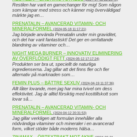
Restilen har varit en gamechanger för mig! Som någon
som kämpar med stress och känner mig överväldigad
märkte jag en…
PRENATALIN – AVANCERAD VITAMIN- OCH
MINERALFORMEL
(2024-05-18 11:17:21)
Jag började använda Prenatalin under min graviditet,
och det har varit fantastiskt! Det ger en omfattande
blandning av vitaminer och…
NIGHT MEGA BURNER – INNOVATIV ELIMINERING
AV ÖVERFLÖDIGT FETT
(2024-05-12 17:17:24)
Produkten ser bra ut, speciellt de naturliga
ingredienserna. Jag gillar att det finns fler och fler
alternativ på marknaden som…
FEMIN PLUS – BÄTTRE SEXLIV
(2024-04-19 11:37:36)
Allt låter lovande, men jag har mina tvivel om dess
effektivitet. Jag är alltid försiktig med kosttillskott som
lovar så…
PRENATALIN – AVANCERAD VITAMIN- OCH
MINERALFORMEL
(2024-04-12 20:31:53)
Jag gillar verkligen att formulan innehåller alla
nödvändiga vitaminer och mineraler i en avancerad
form, vilket stöder både moderns hälsa…
ZINAMAX – ÖRTEXTRAKT MOT AKNE