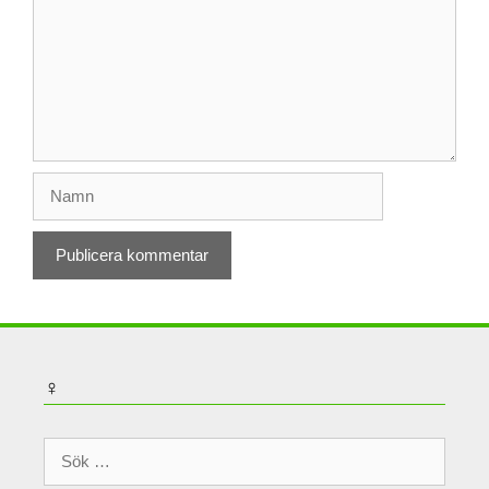
Namn
♀
Sök
efter: