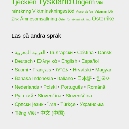
Tyskland
Ungern
Tjeckien
Vikt
Viktminskningsstöd
minskning
Vitamin B6
Visceralt fett
Österrike
Ämnesomsättning
Zink
Örter för viktminskning
Läs på andra språk
العربية المغربية
български
Čeština
Dansk
Deutsch
Ελληνικά
English
Español
Suomi
Français
עברית
Hrvatski
Magyar
Bahasa Indonesia
Italiano
日本語
한국어
Nederlands
Polski
Português
Română
Русский
Slovenčina
Slovenščina
Српски језик
ไทย
Türkçe
Українська
Tiếng Việt
中文 (中国)