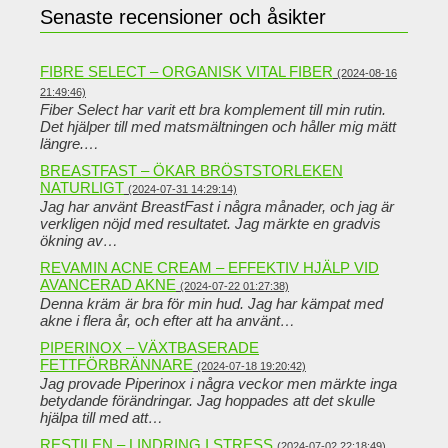
Senaste recensioner och åsikter
FIBRE SELECT – ORGANISK VITAL FIBER
(2024-08-16
21:49:46)
Fiber Select har varit ett bra komplement till min rutin.
Det hjälper till med matsmältningen och håller mig mätt
längre.…
BREASTFAST – ÖKAR BRÖSTSTORLEKEN
NATURLIGT
(2024-07-31 14:29:14)
Jag har använt BreastFast i några månader, och jag är
verkligen nöjd med resultatet. Jag märkte en gradvis
ökning av…
REVAMIN ACNE CREAM – EFFEKTIV HJÄLP VID
AVANCERAD AKNE
(2024-07-22 01:27:38)
Denna kräm är bra för min hud. Jag har kämpat med
akne i flera år, och efter att ha använt…
PIPERINOX – VÄXTBASERADE
FETTFÖRBRÄNNARE
(2024-07-18 19:20:42)
Jag provade Piperinox i några veckor men märkte inga
betydande förändringar. Jag hoppades att det skulle
hjälpa till med att…
RESTILEN – LINDRING I STRESS
(2024-07-02 22:18:49)