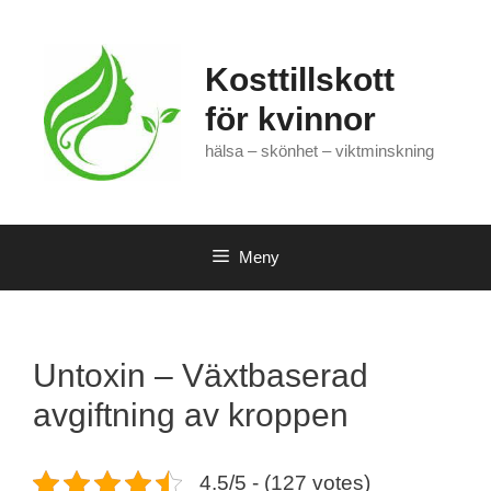
Hoppa
till
innehåll
Kosttillskott
för kvinnor
hälsa – skönhet – viktminskning
Meny
Untoxin – Växtbaserad
avgiftning av kroppen
4.5/5 - (127 votes)