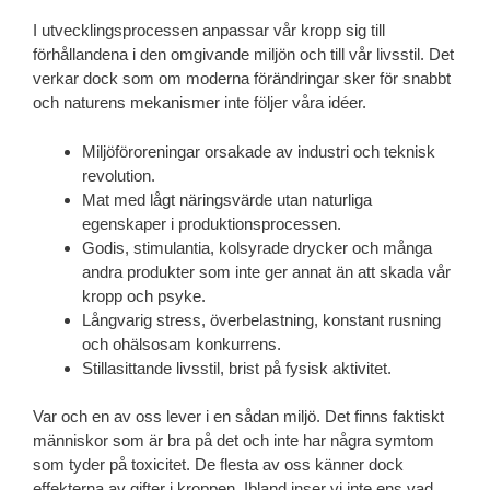
I utvecklingsprocessen anpassar vår kropp sig till
förhållandena i den omgivande miljön och till vår livsstil. Det
verkar dock som om moderna förändringar sker för snabbt
och naturens mekanismer inte följer våra idéer.
Miljöföroreningar orsakade av industri och teknisk
revolution.
Mat med lågt näringsvärde utan naturliga
egenskaper i produktionsprocessen.
Godis, stimulantia, kolsyrade drycker och många
andra produkter som inte ger annat än att skada vår
kropp och psyke.
Långvarig stress, överbelastning, konstant rusning
och ohälsosam konkurrens.
Stillasittande livsstil, brist på fysisk aktivitet.
Var och en av oss lever i en sådan miljö. Det finns faktiskt
människor som är bra på det och inte har några symtom
som tyder på toxicitet. De flesta av oss känner dock
effekterna av gifter i kroppen. Ibland inser vi inte ens vad