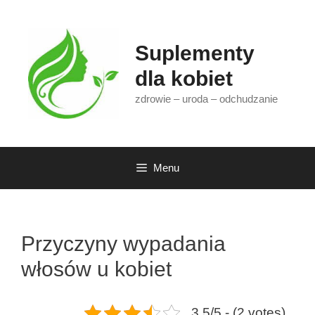
Przejdź
do
treści
Suplementy
dla kobiet
zdrowie – uroda – odchudzanie
Menu
Przyczyny wypadania
włosów u kobiet
3.5/5 - (2 votes)