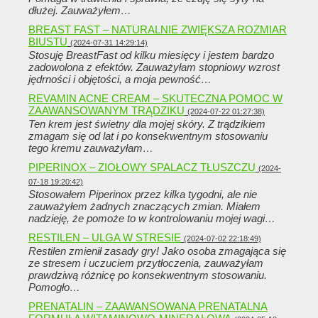
dłużej. Zauważyłem…
BREAST FAST – NATURALNIE ZWIĘKSZA ROZMIAR
BIUSTU
(2024-07-31 14:29:14)
Stosuję BreastFast od kilku miesięcy i jestem bardzo
zadowolona z efektów. Zauważyłam stopniowy wzrost
jędrności i objętości, a moja pewność…
REVAMIN ACNE CREAM – SKUTECZNA POMOC W
ZAAWANSOWANYM TRĄDZIKU
(2024-07-22 01:27:38)
Ten krem ​​jest świetny dla mojej skóry. Z trądzikiem
zmagam się od lat i po konsekwentnym stosowaniu
tego kremu zauważyłam…
PIPERINOX – ZIOŁOWY SPALACZ TŁUSZCZU
(2024-
07-18 19:20:42)
Stosowałem Piperinox przez kilka tygodni, ale nie
zauważyłem żadnych znaczących zmian. Miałem
nadzieję, że pomoże to w kontrolowaniu mojej wagi…
RESTILEN – ULGA W STRESIE
(2024-07-02 22:18:49)
Restilen zmienił zasady gry! Jako osoba zmagająca się
ze stresem i uczuciem przytłoczenia, zauważyłam
prawdziwą różnicę po konsekwentnym stosowaniu.
Pomogło…
PRENATALIN – ZAAWANSOWANA PRENATALNA