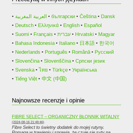
العربية المغربية
български
Čeština
Dansk
Deutsch
Ελληνικά
English
Español
Suomi
Français
עברית
Hrvatski
Magyar
Bahasa Indonesia
Italiano
日本語
한국어
Nederlands
Português
Română
Русский
Slovenčina
Slovenščina
Српски језик
Svenska
ไทย
Türkçe
Українська
Tiếng Việt
中文 (中国)
Najnowsze recenzje i opinie
FIBRE SELECT – ORGANICZNY BŁONNIK WITALNY
(2024-08-16 21:49:46)
Fibre Select to świetny dodatek do mojej rutyny.
Pomaga w trawieniu i sprawia, że ​​czuję się syty na