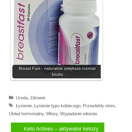
Breast Fast - naturalnie zwiększa rozmiar
biustu
Kategorie
Uroda
,
Zdrowie
Tagi
Łysienie
,
Łysienie typu kobiecego
,
Przewlekły stres
,
Układ hormonalny
,
Włosy
,
Wypadanie włosów
Keto Actives – aktywator ketozy