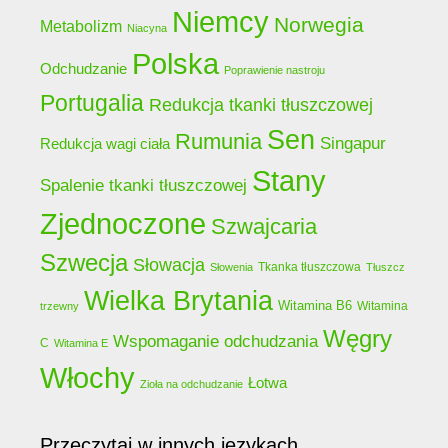
Niemcy
Norwegia
Metabolizm
Niacyna
Polska
Odchudzanie
Poprawienie nastroju
Portugalia
Redukcja tkanki tłuszczowej
Sen
Rumunia
Singapur
Redukcja wagi ciała
Stany
Spalenie tkanki tłuszczowej
Zjednoczone
Szwajcaria
Szwecja
Słowacja
Tkanka tłuszczowa
Słowenia
Tłuszcz
Wielka Brytania
Witamina B6
Witamina
trzewny
Węgry
Wspomaganie odchudzania
C
Witamina E
Włochy
Łotwa
Zioła na odchudzanie
Przeczytaj w innych językach