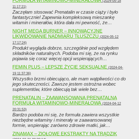
FORMUŁA WITAMINOWO-MINERAŁOWA
(2024-05-18
11:17:21)
Zaczęłam stosować Prenatalin w czasie ciąży i było
fantastycznie! Zapewnia kompleksową mieszankę
witamin i minerałów, która dała mi pewność, że…
NIGHT MEGA BURNER – INNOWACYJNE
LIKWIDOWANIE NADMIARU TŁUSZCZU
(2024-05-12
17:17:24)
Produkt wygląda dobrze, szczególnie pod względem
składników naturalnych. Podoba mi się, że na rynku
pojawia się coraz więcej opcji wspierających…
FEMIN PLUS – LEPSZE ŻYCIE SEKSUALNE
(2024-04-
19 11:37:36)
Wszystko brzmi obiecująco, ale mam wątpliwości co do
jego skuteczności. Zawsze jestem ostrożna wobec
suplementów, które obiecują tak wiele bez…
PRENATALIN – ZAAWANSOWANA PRENATALNA
FORMUŁA WITAMINOWO-MINERAŁOWA
(2024-04-12
20:31:53)
Bardzo podoba mi się, że formuła zawiera wszystkie
niezbędne witaminy i minerały w zaawansowanej
formie, wspierając zarówno zdrowie matki, jak…
ZINAMAX – ZIOŁOWE EKSTRAKTY NA TRĄDZIK