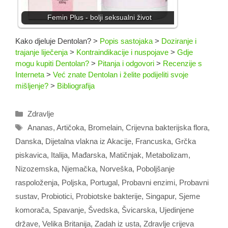
Femin Plus - bolji seksualni život
Kako djeluje Dentolan?
>
Popis sastojaka
>
Doziranje i
trajanje liječenja
>
Kontraindikacije i nuspojave
>
Gdje
mogu kupiti Dentolan?
>
Pitanja i odgovori
>
Recenzije s
Interneta
>
Već znate Dentolan i želite podijeliti svoje
mišljenje?
>
Bibliografija
Kategorije
Zdravlje
Oznake
Ananas
,
Artičoka
,
Bromelain
,
Crijevna bakterijska flora
,
Danska
,
Dijetalna vlakna iz Akacije
,
Francuska
,
Grčka
piskavica
,
Italija
,
Mađarska
,
Matičnjak
,
Metabolizam
,
Nizozemska
,
Njemačka
,
Norveška
,
Poboljšanje
raspoloženja
,
Poljska
,
Portugal
,
Probavni enzimi
,
Probavni
sustav
,
Probiotici
,
Probiotske bakterije
,
Singapur
,
Sjeme
komorača
,
Spavanje
,
Švedska
,
Švicarska
,
Ujedinjene
države
,
Velika Britanija
,
Zadah iz usta
,
Zdravlje crijeva