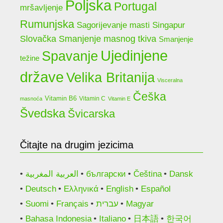
Poljska
Portugal
mršavljenje
Rumunjska
Sagorijevanje masti
Singapur
Slovačka
Smanjenje masnog tkiva
Smanjenje
Ujedinjene
Spavanje
težine
države
Velika Britanija
Visceralna
Češka
Vitamin B6
Vitamin C
masnoća
Vitamin E
Švedska
Švicarska
Čitajte na drugim jezicima
العربية المغربية
български
Čeština
Dansk
Deutsch
Ελληνικά
English
Español
Suomi
Français
עברית
Magyar
Bahasa Indonesia
Italiano
日本語
한국어