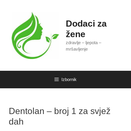
Preskoči
na
sadržaj
Dodaci za
žene
zdravlje – ljepota –
mršavljenje
Izbornik
Dentolan – broj 1 za svjež
dah