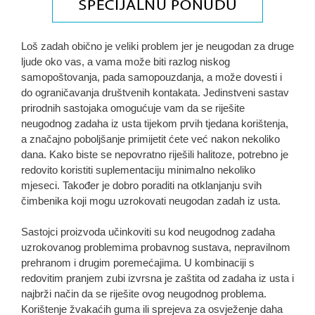
Loš zadah obično je veliki problem jer je neugodan za druge
ljude oko vas, a vama može biti razlog niskog
samopoštovanja, pada samopouzdanja, a može dovesti i
do ograničavanja društvenih kontakata. Jedinstveni sastav
prirodnih sastojaka omogućuje vam da se riješite
neugodnog zadaha iz usta tijekom prvih tjedana korištenja,
a značajno poboljšanje primijetit ćete već nakon nekoliko
dana. Kako biste se nepovratno riješili halitoze, potrebno je
redovito koristiti suplementaciju minimalno nekoliko
mjeseci. Također je dobro poraditi na otklanjanju svih
čimbenika koji mogu uzrokovati neugodan zadah iz usta.
Sastojci proizvoda učinkoviti su kod neugodnog zadaha
uzrokovanog problemima probavnog sustava, nepravilnom
prehranom i drugim poremećajima. U kombinaciji s
redovitim pranjem zubi izvrsna je zaštita od zadaha iz usta i
najbrži način da se riješite ovog neugodnog problema.
Korištenje žvakaćih guma ili sprejeva za osvježenje daha