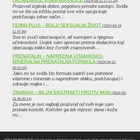
UKLANJANJE VIŠKA MASNOĆE
(2024-05-12 17:17:24)
Proizvod izgleda dobro, pogotovo prirodni sastojci. Sviđa
mi se što na tržištu postoji sve više opcija koje
podržavaju zdrav način…
FEMIN PLUS – BOLJI SEKSUALNI ŽIVOT
(2024-04-19
11:37:36)
Sve to zvuči obećavajuće, ali sumnjam u njegovu
učinkovitost. Uvijek sam oprezan prema dodacima koji
obećavaju toliko bez čvrstih znanstvenih…
PRENATALIN – NAPREDNA VITAMINSKO-
MINERALNA PRENATALNA FORMULA
(2024-04-12
20:31:53)
Jako mi se sviđa što formula sadrži sve potrebne
vitamine i minerale u naprednom obliku, podržavajući i
zdravlje majke i…
ZINAMAX – BILJNI EKSTRAKTI PROTIV AKNI
(2024-03-
31 09:30:14)
Za mene je ovo najbolji proizvod od svih koje sam
probala koristiti. Koristim ga tek mjesec dana i koža
mi…
VAŽNA INFORMACIJA! Na ovoj web stranici ne objavljujemo medicinske savjete. Ovdje sadržane informacije služe samo u