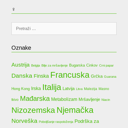
♀
Pretraži:
Oznake
Austrija
Bugarska
Cinkov
Belgija
Bilje za mršavljenje
Crni papar
Francuska
Danska
Finska
Grčka
Guarana
Italija
Irska
Latvija
Hong Kong
Malezija
Masno
Litva
Mađarska
Metabolizam
Mršavljenje
tkivo
Niacin
Njemačka
Nizozemska
Norveška
Podrška za
Poboljšanje raspoloženja