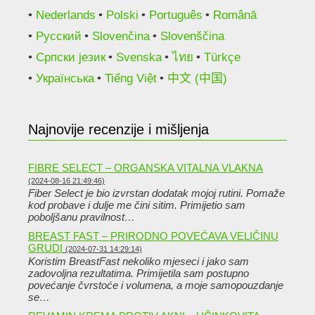
Nederlands
Polski
Português
Română
Русский
Slovenčina
Slovenščina
Српски језик
Svenska
ไทย
Türkçe
Українська
Tiếng Việt
中文 (中国)
Najnovije recenzije i mišljenja
FIBRE SELECT – ORGANSKA VITALNA VLAKNA
(2024-08-16 21:49:46)
Fiber Select je bio izvrstan dodatak mojoj rutini. Pomaže
kod probave i dulje me čini sitim. Primijetio sam
poboljšanu pravilnost…
BREAST FAST – PRIRODNO POVEĆAVA VELIČINU
GRUDI
(2024-07-31 14:29:14)
Koristim BreastFast nekoliko mjeseci i jako sam
zadovoljna rezultatima. Primijetila sam postupno
povećanje čvrstoće i volumena, a moje samopouzdanje
se…