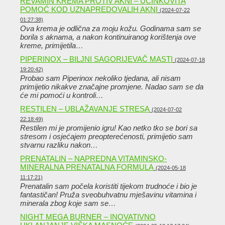
REVAMIN KREMA PROTIV AKNI – UČINKOVITA
POMOĆ KOD UZNAPREDOVALIH AKNI
(2024-07-22
01:27:38)
Ova krema je odlična za moju kožu. Godinama sam se
borila s aknama, a nakon kontinuiranog korištenja ove
kreme, primijetila…
PIPERINOX – BILJNI SAGORIJEVAČ MASTI
(2024-07-18
19:20:42)
Probao sam Piperinox nekoliko tjedana, ali nisam
primijetio nikakve značajne promjene. Nadao sam se da
će mi pomoći u kontroli…
RESTILEN – UBLAŽAVANJE STRESA
(2024-07-02
22:18:49)
Restilen mi je promijenio igru! Kao netko tko se bori sa
stresom i osjećajem preopterećenosti, primijetio sam
stvarnu razliku nakon…
PRENATALIN – NAPREDNA VITAMINSKO-
MINERALNA PRENATALNA FORMULA
(2024-05-18
11:17:21)
Prenatalin sam počela koristiti tijekom trudnoće i bio je
fantastičan! Pruža sveobuhvatnu mješavinu vitamina i
minerala zbog koje sam se…
NIGHT MEGA BURNER – INOVATIVNO