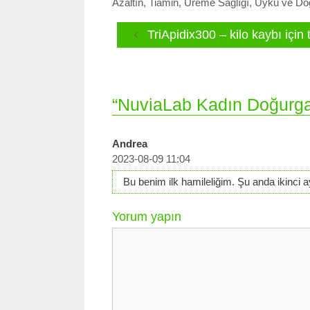
Azaltın
,
Tiamin
,
Üreme Sağlığı
,
Uyku ve Doğ
TriApidix300 – kilo kaybı için 
“NuviaLab Kadın Doğurgan
Andrea
2023-08-09 11:04
Bu benim ilk hamileliğim. Şu anda ikinc
Yorum yapın
Yorum