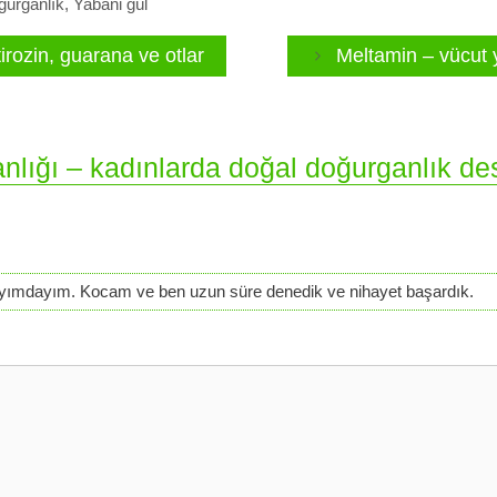
urganlık
,
Yabani gül
tirozin, guarana ve otlar
Meltamin – vücut y
lığı – kadınlarda doğal doğurganlık des
i ayımdayım. Kocam ve ben uzun süre denedik ve nihayet başardık.