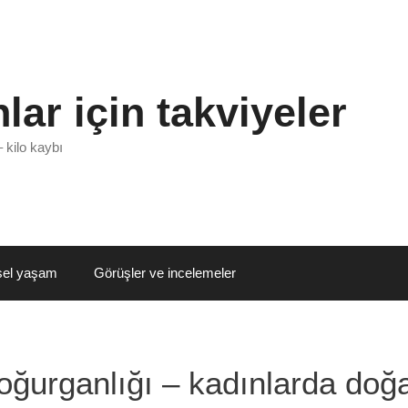
lar için takviyeler
– kilo kaybı
sel yaşam
Görüşler ve incelemeler
ğurganlığı – kadınlarda doğa