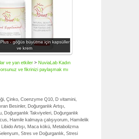
Plus - göğüs büyütme için kapsüller
ve krem
ar ve yan etkiler
>
NuviaLab Kadın
iyorsunuz ve fikrinizi paylaşmak mı
ği
,
Çinko
,
Coenzyme Q10
,
D vitamini
,
ıran Besinler
,
Doğurganlık Artışı
,
u
,
Doğurganlık Takviyeleri
,
Doğurganlık
cus
,
Hamile kalmaya çalışıyorum
,
Hamilelik
,
Libido Artışı
,
Maca kökü
,
Metabolizma
Selenyum
,
Stres ve Doğurganlık
,
Stresi