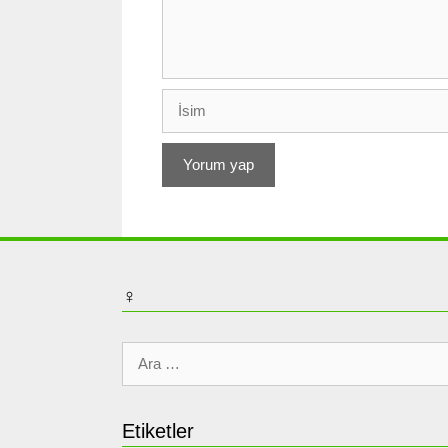
İsim
♀
için
ara
Etiketler