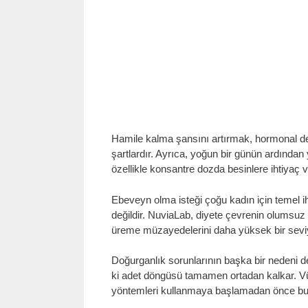
Hamile kalma şansını artırmak, hormonal d
şartlardır. Ayrıca, yoğun bir günün ardından 
özellikle konsantre dozda besinlere ihtiyaç v
Ebeveyn olma isteği çoğu kadın için temel ih
değildir. NuviaLab, diyete çevrenin olumsuz e
üreme müzayedelerini daha yüksek bir seviy
Doğurganlık sorunlarının başka bir nedeni de 
ki adet döngüsü tamamen ortadan kalkar. Vüc
yöntemleri kullanmaya başlamadan önce bun