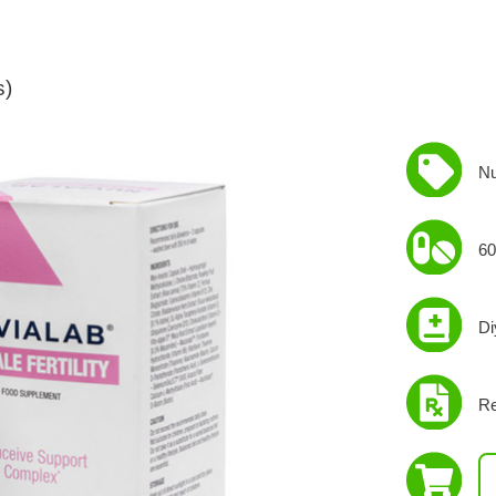
s)
Nu
60
Di
Re