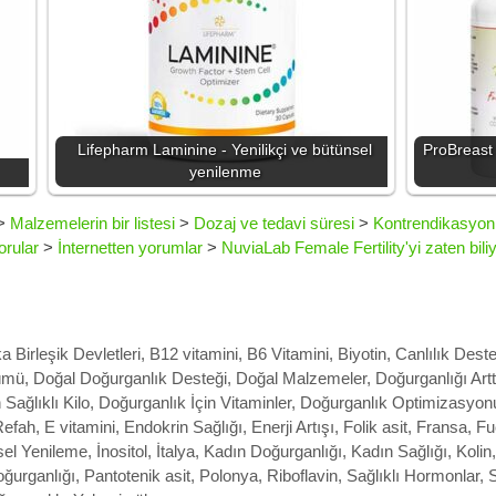
Lifepharm Laminine - Yenilikçi ve bütünsel
ProBreast 
yenilenme
>
Malzemelerin bir listesi
>
Dozaj ve tedavi süresi
>
Kontrendikasyonl
orular
>
İnternetten yorumlar
>
NuviaLab Female Fertility'yi zaten bil
 Birleşik Devletleri
,
B12 vitamini
,
B6 Vitamini
,
Biyotin
,
Canlılık Deste
ümü
,
Doğal Doğurganlık Desteği
,
Doğal Malzemeler
,
Doğurganlığı Artt
 Sağlıklı Kilo
,
Doğurganlık İçin Vitaminler
,
Doğurganlık Optimizasyon
Refah
,
E vitamini
,
Endokrin Sağlığı
,
Enerji Artışı
,
Folik asit
,
Fransa
,
Fu
el Yenileme
,
İnositol
,
İtalya
,
Kadın Doğurganlığı
,
Kadın Sağlığı
,
Kolin
ğurganlığı
,
Pantotenik asit
,
Polonya
,
Riboflavin
,
Sağlıklı Hormonlar
,