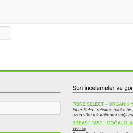
Son incelemeler ve gör
FIBRE SELECT – ORGANIK 
Fiber Select rutinime harika bir
uzun süre tok kalmamı sağlıyor
BREAST FAST – DOĞAL OL
14:29:14)