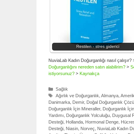
Restilen - stres giderici
NuviaLab Kadın Doğurganlığı nasıl çalışır?
Doğurganlığını nereden satın alabilirim?
>
S
istiyorsunuz?
>
Kaynakça
Kategoriler
Sağlık
Etiketler
Ağırlık ve Doğurganlık
,
Almanya
,
Amerika
Danimarka
,
Demir
,
Doğal Doğurganlık Çöz
Doğurganlık İçin Mineraller
,
Doğurganlık İçin
Yardımı
,
Doğurganlık Yolculuğu
,
Duygusal 
Desteği
,
Hollanda
,
Hormonal Denge
,
Hücres
Desteği
,
Niasin
,
Norveç
,
NuviaLab Kadın Do