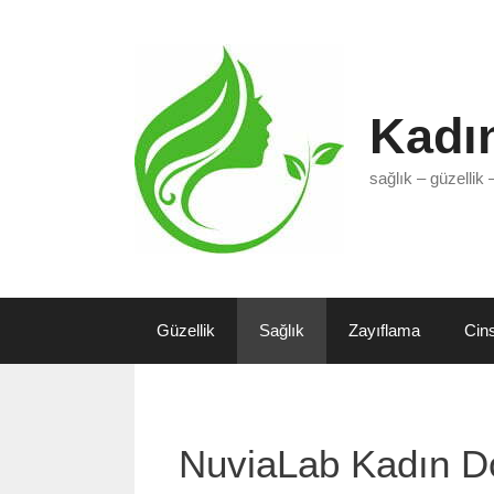
İçeriğe
atla
Kadın
sağlık – güzellik 
Güzellik
Sağlık
Zayıflama
Cin
NuviaLab Kadın Do